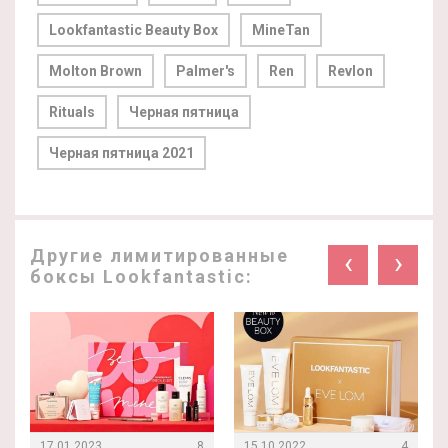
Lookfantastic Beauty Box
MineTan
Molton Brown
Palmer's
Ren
Revlon
Rituals
Черная пятница
Черная пятница 2021
Другие лимитированные
‹
›
боксы Lookfantastic:
17.01.2023
8
15.10.2022
4