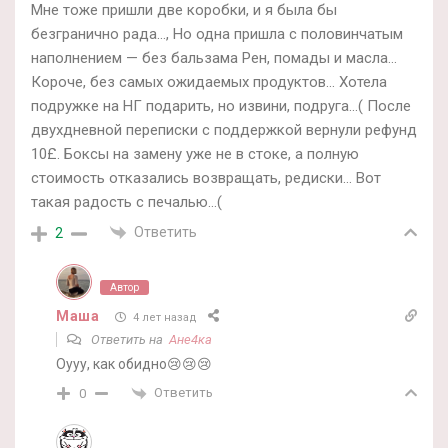
Мне тоже пришли две коробки, и я была бы
безгранично рада…, Но одна пришла с половинчатым
наполнением — без бальзама Рен, помады и масла…
Короче, без самых ожидаемых продуктов… Хотела
подружке на НГ подарить, но извини, подруга…( После
двухдневной переписки с поддержкой вернули рефунд
10£. Боксы на замену уже не в стоке, а полную
стоимость отказались возвращать, редиски… Вот
такая радость с печалью…(
Ответить
2
Автор
Маша
4 лет назад
Ответить на
Ане4ка
Оууу, как обидно😢😢😢
Ответить
0