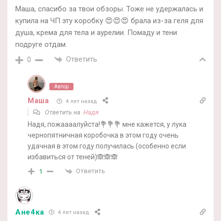
Маша, спасибо за твои обзоры. Тоже не удержалась и
купила на ЧП эту коробку 😍😍😍 брала из-за геля для
душа, крема для тела и аурелии. Помаду и тени
подруге отдам.
Ответить
0
Автор
Маша
4 лет назад
Ответить на
Надя
Надя, пожаааалуйста!💐💐💐 мне кажется, у лука
чернопятничная коробочка в этом году очень
удачная в этом году получилась (особенно если
избавиться от теней)🙈🙈🙈
Ответить
1
Ане4ка
4 лет назад