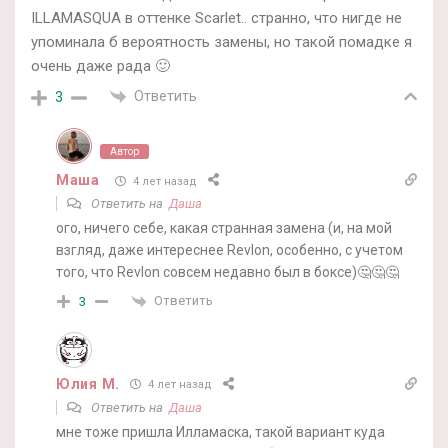
ILLAMASQUA в оттенке Scarlet.. странно, что нигде не
упоминала б вероятность замены, но такой помадке я
очень даже рада 🙂
Ответить
3
Автор
Маша
4 лет назад
Ответить на
Даша
ого, ничего себе, какая странная замена (и, на мой
взгляд, даже интереснее Revlon, особенно, с учетом
того, что Revlon совсем недавно был в боксе)🤔🤔🤔
Ответить
3
Юлия М.
4 лет назад
Ответить на
Даша
мне тоже пришла Илламаска, такой вариант куда