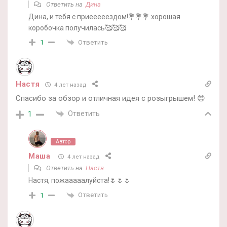
Ответить на
Дина
Дина, и тебя с приееееездом!💐💐💐 хорошая
коробочка получилась🥰🥰🥰
Ответить
1
Настя
4 лет назад
Спасибо за обзор и отличная идея с розыгрышем! 😍
Ответить
1
Автор
Маша
4 лет назад
Ответить на
Настя
Настя, пожааааалуйста!🌷🌷🌷
Ответить
1