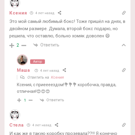
Ксения
4 лет назад
Это мой самый любимый бокс! Тоже пришёл на днях, в
двойном размере. Думала, второй бокс подарю, но
решила, что оставлю, больно хомяк доволен 😄
Ответить
2
Автор
Маша
4 лет назад
Ответить на
Ксения
Ксения, с приеееездом!💐💐💐 коробочка, правда,
отличная!😍😍😍
Ответить
1
Стела
4 лет назад
И как же я такую коробку прозевала??!! Я конечно