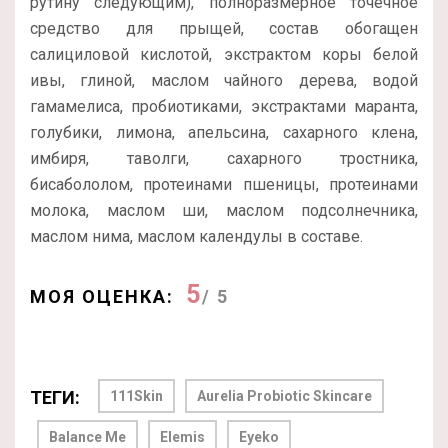
рутину следующим), полноразмерное точечное
средство для прыщей, состав обогащен
салициловой кислотой, экстрактом коры белой
ивы, глиной, маслом чайного дерева, водой
гамамелиса, пробиотиками, экстрактами маранта,
голубики, лимона, апельсина, сахарного клена,
имбиря, таволги, сахарного тростника,
бисабололом, протеинами пшеницы, протеинами
молока, маслом ши, маслом подсолнечника,
маслом нима, маслом календулы в составе.
5
МОЯ ОЦЕНКА:
/ 5
ТЕГИ:
111Skin
Aurelia Probiotic Skincare
Balance Me
Elemis
Eyeko