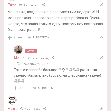
Тата
4 лет назад
Машенька, поздравляю с заслуженным подарком! И
моя приехала, распотрошена и перепробована. Очень
жалею, что взяла только одну, поэтому поучаствовала
бы в розыгрыше 🤞
Ответить
1
Автор
Маша
4 лет назад
Ответить на
Тата
Тата, спасиииибо большое!💐💐💐😘😘😘 розыгрыш
сделаю обязательно (думаю, на следующей неделе)
🤗🤗🤗
Ответить
1
Надя
4 лет назад