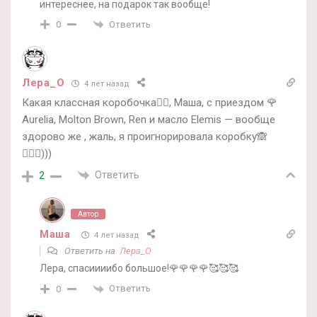
интереснее, на подарок так вообще!
Ответить
0
Лера_О
4 лет назад
Какая классная коробочка👍🏻, Маша, с приездом 🌹
Aurelia, Molton Brown, Ren и масло Elemis — вообще
здорово же , жаль, я проигнорировала коробку🙈
🤷🏻‍♀️)))
Ответить
2
Автор
Маша
4 лет назад
Ответить на
Лера_О
Лера, спасиииибо большое!🌹🌹🌹🌹🥰🥰🥰
Ответить
0