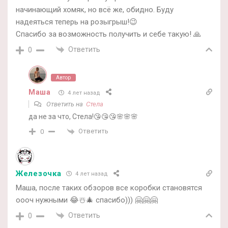
начинающий хомяк, но всё же, обидно. Буду
надеяться теперь на розыгрыш!😉
Спасибо за возможность получить и себе такую! 🙏
Ответить
0
Автор
Маша
4 лет назад
Ответить на
Стела
да не за что, Стела!😘😘😘🌸🌸🌸
Ответить
0
Железочка
4 лет назад
Маша, после таких обзоров все коробки становятся
оооч нужными 😂☃️🎄 спасибо))) 🤗🤗🤗
Ответить
0