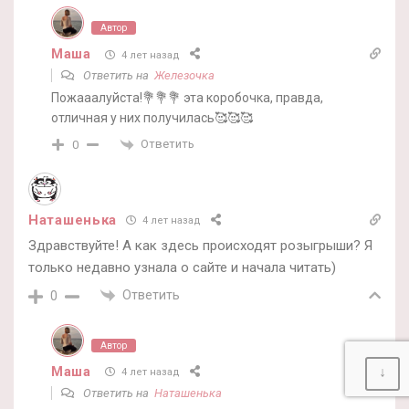
Автор
Маша
4 лет назад
Ответить на
Железочка
Пожааалуйста!💐💐💐 эта коробочка, правда,
отличная у них получилась🥰🥰🥰
Ответить
0
Наташенька
4 лет назад
Здравствуйте! А как здесь происходят розыгрыши? Я
только недавно узнала о сайте и начала читать)
Ответить
0
Автор
Маша
↓
4 лет назад
Ответить на
Наташенька