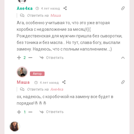
Ане4ка
4 лет назад
Ответить на
Маша
Ага, особенно учитывая то, что это уже вторая
коробка с недовложение за месяц!(((
Рождественская для мужчин пришла без сыворотки,
без тоника и без масла… Но тут, слава богу, выслали
замену. Надеюсь, что с полным наполнением…;)
Ответить
2
Автор
Маша
4 лет назад
Ответить на
Ане4ка
ох, надеюсь, с коробочкой на замену все будет в
порядке!🤞🤞🤞
Ответить
1