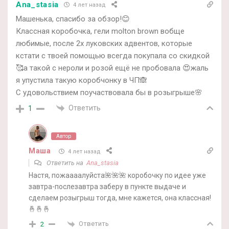
Ana_stasia
4 лет назад
Машенька, спасибо за обзор!😊
Классная коробочка, гели molton brown вобще
любимые, после 2х луковских адвентов, которые
кстати с твоей помощью всегда покупала со скидкой
🥰а такой с нероли и розой ещё не пробовала 😍жаль
я упустила такую коробчонку в ЧП🙈
С удовольствием поучаствовала бы в розыгрыше🌸
Ответить
1
Автор
Маша
4 лет назад
Ответить на
Ana_stasia
Настя, пожаааалуйста🌺🌺🌺 коробочку по идее уже
завтра-послезавтра заберу в пункте выдаче и
сделаем розыгрыш тогда, мне кажется, она классная!
🤞🤞🤞
Ответить
2