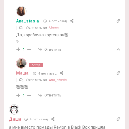
Ana_stasia
4 лет назад
Ответить на
Маша
Да, коробочка крутецкая🥰
✨
Ответить
1
Автор
Маша
4 лет назад
Ответить на
Ana_stasia
🥰🥰🥰
Ответить
1
Даша
4 лет назад
а мне вместо помады Revlon в Black Box пришла