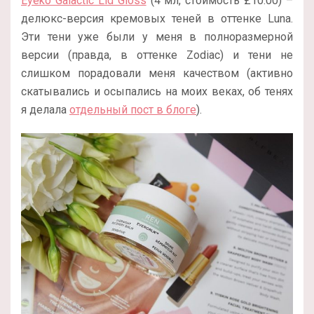
Eyeko Galactic Lid Gloss
(4 мл, стоимость £10.00) –
делюкс-версия кремовых теней в оттенке Luna.
Эти тени уже были у меня в полноразмерной
версии (правда, в оттенке Zodiac) и тени не
слишком порадовали меня качеством (активно
скатывались и осыпались на моих веках, об тенях
я делала
отдельный пост в блоге
).