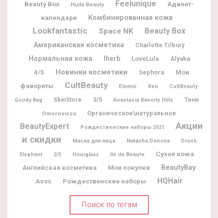
Feelunique
Beauty Box
Адвент-
Huda Beauty
календари
Комбинированная кожа
Lookfantastic
Beauty Box
Space NK
Американская косметика
Charlotte Tilbury
Нормальная кожа
Iherb
LoveLula
Alyaka
Новинки косметики
Мои
4/5
Sephora
CultBeauty
фавориты
Elemis
Ren
CultBeauty
3/5
SkinStore
Тени
Goody Bag
Anastasia Beverly Hills
Органическое\натуральное
Omorovicza
Акции
BeautyExpert
Рождественские наборы 2021
и скидки
Natasha Denona
Маска для лица
Drunk
Сухая кожа
Ile de Beaute
Elephant
2/5
Hourglass
BeautyBay
Мои покупки
Английская косметика
HQHair
Рождественские наборы
Asos
Поиск по тегам