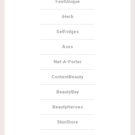
FeelUnique
iHerb
Selfridges
Asos
Net-A-Porter
ContentBeauty
BeautyBay
BeautyHeroes
SkinStore