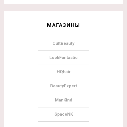
МАГАЗИНЫ
CultBeauty
LookFantastic
HQhair
BeautyExpert
ManKind
SpaceNK