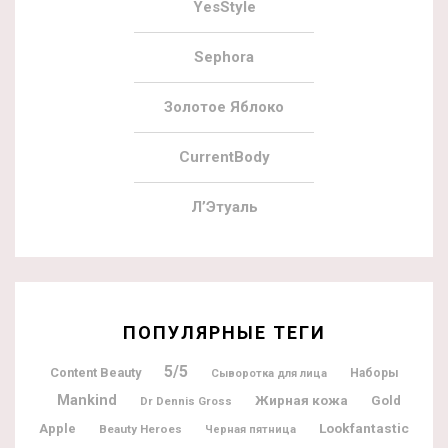
YesStyle
Sephora
Золотое Яблоко
CurrentBody
Л’Этуаль
ПОПУЛЯРНЫЕ ТЕГИ
5/5
Content Beauty
Наборы
Сыворотка для лица
Mankind
Жирная кожа
Gold
Dr Dennis Gross
Lookfantastic
Apple
Beauty Heroes
Черная пятница