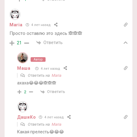
Maria
4 лет назад
Просто оставлю это здесь 🙈🙈🙈
Ответить
21
Автор
Маша
4 лет назад
Ответить на
Maria
ахаха😂😂😂🙈🙈🙈
Ответить
2
ДашиКо
4 лет назад
Ответить на
Maria
Какая прелесть😂😂😂