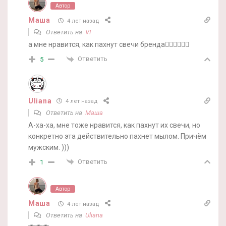
Автор
Маша
4 лет назад
Ответить на
VI
а мне нравится, как пахнут свечи бренда🤷‍♀️🤷‍♀️🤷‍♀️
Ответить
5
Uliana
4 лет назад
Ответить на
Маша
А-ха-ха, мне тоже нравится, как пахнут их свечи, но
конкретно эта действительно пахнет мылом. Причём
мужским. )))
Ответить
1
Автор
Маша
4 лет назад
Ответить на
Uliana