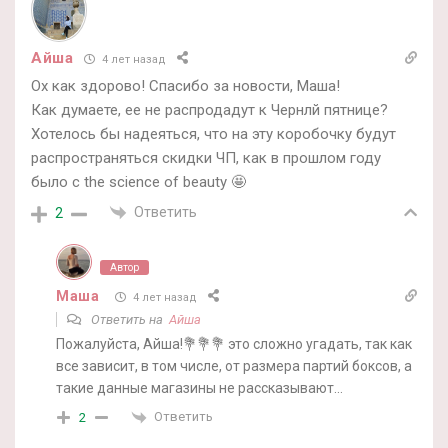
Айша
4 лет назад
Ох как здорово! Спасибо за новости, Маша!
Как думаете, ее не распродадут к Чернлй пятнице?
Хотелось бы надеяться, что на эту коробочку будут
распространяться скидки ЧП, как в прошлом году
было с the science of beauty 🤩
Ответить
2
Автор
Маша
4 лет назад
Ответить на
Айша
Пожалуйста, Айша!💐💐💐 это сложно угадать, так как
все зависит, в том числе, от размера партий боксов, а
такие данные магазины не рассказывают…
Ответить
2