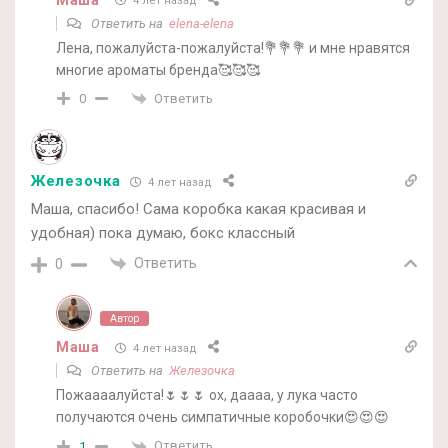
4 лет назад
Ответить на
elena-elena
Лена, пожалуйста-пожалуйста!💐💐💐 и мне нравятся
многие ароматы бренда🥰🥰🥰
Ответить
0
Железочка
4 лет назад
Маша, спасибо! Сама коробка какая красивая и
удобная) пока думаю, бокс классный
Ответить
0
Автор
Маша
4 лет назад
Ответить на
Железочка
Пожаааалуйста!🌷🌷🌷 ох, даааа, у лука часто
получаются очень симпатичные коробочки😍😍😍
Ответить
1