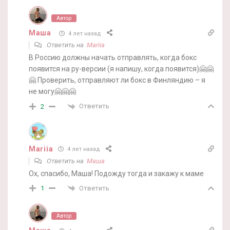
Автор
Маша
4 лет назад
Ответить на
Mariia
В Россию должны начать отправлять, когда бокс
появится на ру-версии (я напишу, когда появится)🤗🤗
🤗 Проверить, отправляют ли бокс в Финляндию – я
не могу🤗🤗🤗
Ответить
2
Mariia
4 лет назад
Ответить на
Маша
Ох, спасибо, Маша! Подожду тогда и закажу к маме
Ответить
1
Автор