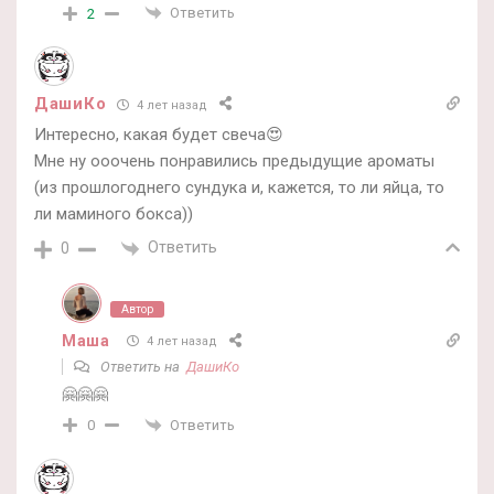
Ответить
2
ДашиКо
4 лет назад
Интересно, какая будет свеча😍
Мне ну ооочень понравились предыдущие ароматы
(из прошлогоднего сундука и, кажется, то ли яйца, то
ли маминого бокса))
Ответить
0
Автор
Маша
4 лет назад
Ответить на
ДашиКо
🤗🤗🤗
Ответить
0