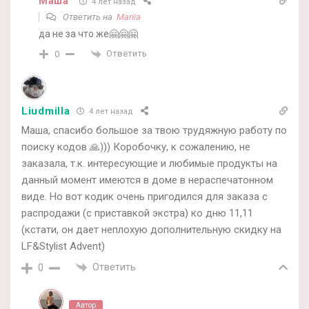
Маша
4 лет назад
Ответить на
Mariia
да не за что же🤗🤗🤗
Ответить
0
Liudmilla
4 лет назад
Маша, спасибо большое за твою трудяжную работу по
поиску кодов 🙏))) Коробочку, к сожалению, не
заказала, т.к. интересующие и любимые продукты на
данный момент имеются в доме в нераспечатонном
виде. Но вот кодик очень пригодился для заказа с
распродажи (с приставкой экстра) ко дню 11,11
(кстати, он дает неплохую дополнительную скидку на
LF&Stylist Advent)
Ответить
0
Автор