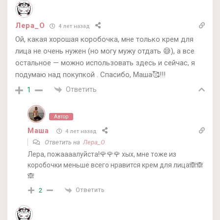
Лера_О
4 лет назад
Ой, какая хорошая коробочка, мне только крем для
лица не очень нужен (но могу мужу отдать 😅), а все
остальное — можно использовать здесь и сейчас, я
подумаю над покупкой . Спасибо, Маша🥰!!!
Ответить
1
Автор
Маша
4 лет назад
Ответить на
Лера_О
Лера, пожаааалуйста!🌹🌹🌹 хых, мне тоже из
коробочки меньше всего нравится крем для лица🙈🙈
🙈
Ответить
2