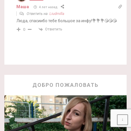
Маша
4 лет назад
Ответить на
Liudmilla
Люда, спасиибо тебе большое за инфу!💐💐💐😘😘😘
Ответить
0
ДОБРО ПОЖАЛОВАТЬ
↓