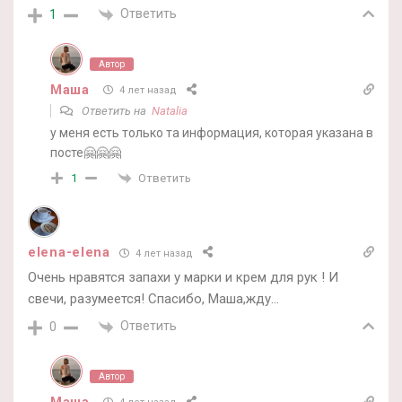
Ответить
1
Автор
Маша
4 лет назад
Ответить на
Natalia
у меня есть только та информация, которая указана в
посте🤗🤗🤗
Ответить
1
elena-elena
4 лет назад
Очень нравятся запахи у марки и крем для рук ! И
свечи, разумеется! Спасибо, Маша,жду…
Ответить
0
Автор
Маша