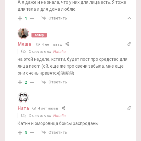
А я даже и не знала, что у них для лица есть. Я тоже
для тела и для дома люблю.
Ответить
1
Автор
Маша
4 лет назад
Ответить на
Natalia
на этой неделе, кстати, будет пост про средство для
лица neom (ой, еще же про свечи забыла, мне еще
они очень нравятся)🤗🤗🤗
Ответить
2
Ната
4 лет назад
Ответить на
Natalia
Катин и оморовица боксы распроданы
Ответить
3