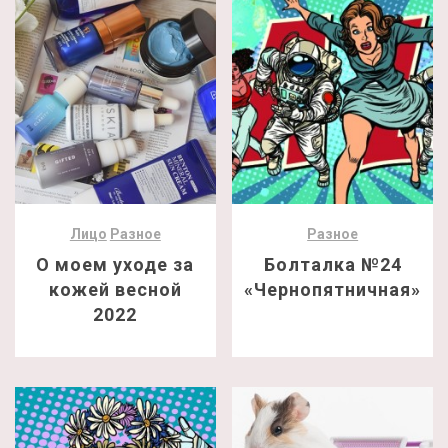
Лицо
Разное
Разное
О моем уходе за
Болталка №24
кожей весной
«Чернопятничная»
2022