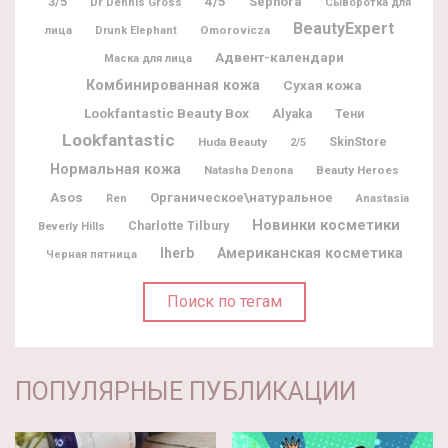
3/5
4/5
Sephora
Dr Dennis Gross
Сыворотка для
BeautyExpert
Omorovicza
лица
Drunk Elephant
Адвент-календари
Маска для лица
Комбинированная кожа
Сухая кожа
Lookfantastic Beauty Box
Alyaka
Тени
Lookfantastic
Huda Beauty
SkinStore
2/5
Нормальная кожа
Natasha Denona
Beauty Heroes
Asos
Органическое\натуральное
Ren
Anastasia
Новинки косметики
Charlotte Tilbury
Beverly Hills
Iherb
Американская косметика
Черная пятница
Поиск по тегам
ПОПУЛЯРНЫЕ ПУБЛИКАЦИИ