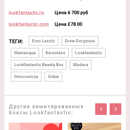
lookfantastic.ru
Цена 6 700 руб
lookfantastic.com
Цена £78.00
ТЕГИ:
Erno Laszlo
Grow Gorgeous
Illamasqua
Kerastase
Lookfantastic
Lookfantastic Beauty Box
Madara
Omorovicza
Oskia
Другие лимитированные
‹
›
боксы Lookfantastic: