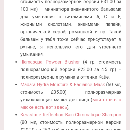
стоимость полноразмерной версии £31.00 за
100 мл) – миниатюра знаменитого бальзама
для умывания с витаминами А, С и Е,
жирными кислотами, энзимами папайи,
органической серой, ромашкой и пр. Такой
бальзам у тебя тоже сейчас присутствует в
рутине, я использую его для утреннего
умывания;
Illamasqua Powder Blusher
(4 гр, стоимость
полноразмерной версии £23.00 за 4.5 гр) –
полноразмерные румяна в оттенке Katie;
Madara Hydra Moisture & Radiance Mask
(60 мл,
стоимость £35.00) – полноразмерная
увлажняющая маска для лица (
мой отзыв о
маске есть вот здесь
);
Kerastase Reflection Bain Chromatique Shampoo
(80 мл, стоимость полноразмерной версии
£20.20 за 250 мл) – миниатюра шампуня для