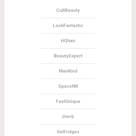
CultBeauty
LookFantastic
HQhair
BeautyExpert
ManKind
SpaceNK
FeelUnique
iHerb
Selfridges