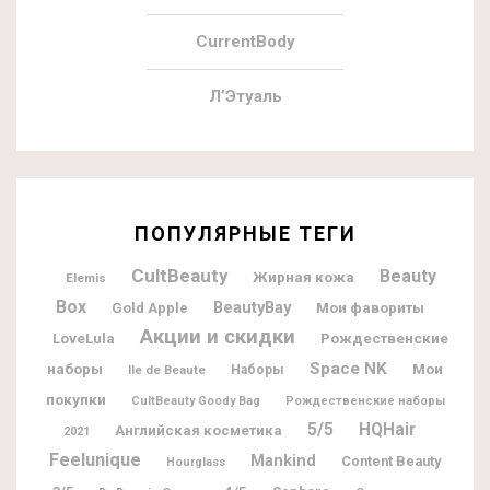
CurrentBody
Л’Этуаль
ПОПУЛЯРНЫЕ ТЕГИ
CultBeauty
Beauty
Жирная кожа
Elemis
Box
BeautyBay
Мои фавориты
Gold Apple
Акции и скидки
Рождественские
LoveLula
Space NK
наборы
Мои
Ile de Beaute
Наборы
покупки
CultBeauty Goody Bag
Рождественские наборы
5/5
HQHair
Английская косметика
2021
Feelunique
Mankind
Content Beauty
Hourglass