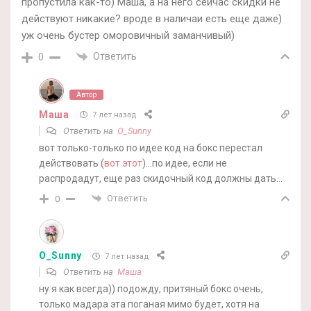
пропустила как-то) Маша, а на него сейчас скидки не
действуют никакие? вроде в наличаи есть еще даже)
уж очень бустер оморовичный заманчивый)
Ответить
0
Автор
Маша
7 лет назад
Ответить на
O_Sunny
вот только-только по идее код на бокс перестал
действовать (
вот этот
)…по идее, если не
распродадут, еще раз скидочный код должны дать…
Ответить
0
O_Sunny
7 лет назад
Ответить на
Маша
ну я как всегда)) подожду, притяный бокс очень,
только мадара эта поганая мимо будет, хотя на