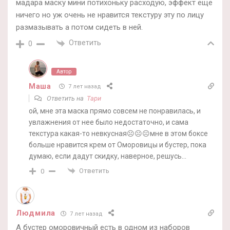
мадара маску мини потихоньку расходую, эффект еще
ничего но уж очень не нравится текстуру эту по лицу
размазывать а потом сидеть в ней.
Ответить
0
Автор
Маша
7 лет назад
Ответить на
Тари
ой, мне эта маска прямо совсем не понравилась, и
увлажнения от нее было недостаточно, и сама
текстура какая-то невкусная☹️☹️☹️мне в этом боксе
больше нравится крем от Оморовицы и бустер, пока
думаю, если дадут скидку, наверное, решусь…
Ответить
0
Людмила
7 лет назад
А бустер оморовичный есть в одном из наборов