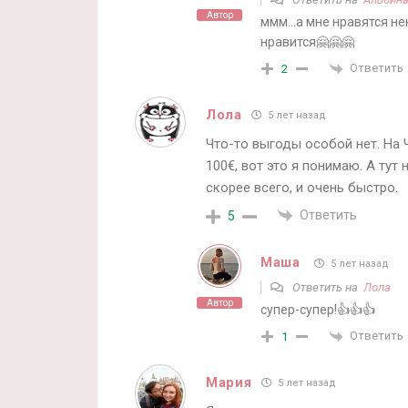
Автор
ммм…а мне нравятся нек
нравится🤗🤗🤗
Ответить
2
Лола
5 лет назад
Что-то выгоды особой нет. На Ч
100€, вот это я понимаю. А тут
скорее всего, и очень быстро.
Ответить
5
Маша
5 лет назад
Ответить на
Лола
Автор
супер-супер!👍👍👍
Ответить
1
Мария
5 лет назад