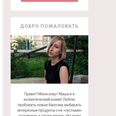
ДОБРО ПОЖАЛОВАТЬ
Привет! Меня зовут Маша и я
косметический хомяк! Люблю
пробовать новые баночки, выбирать
интересные продукты с не «пустыми»
составами, а также писать обо всем