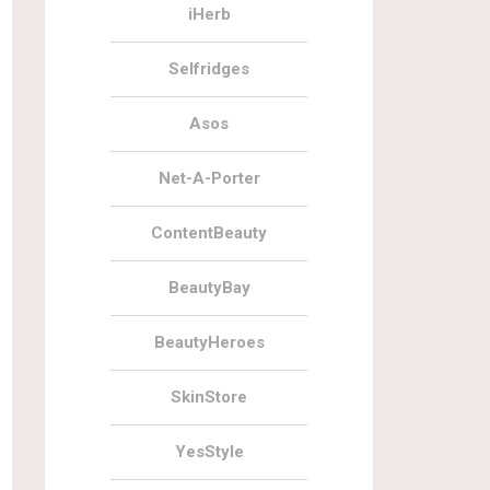
iHerb
Selfridges
Asos
Net-A-Porter
05.07.2022
0
24.05.2022
ContentBeauty
LOOKFANTASTIC Holiday Haircare
LOOKFANTASTIC x Mankind Fathe
2022
Day Beauty Box 2022
BeautyBay
BeautyHeroes
SkinStore
YesStyle
10.06.2022
29
14.05.2022