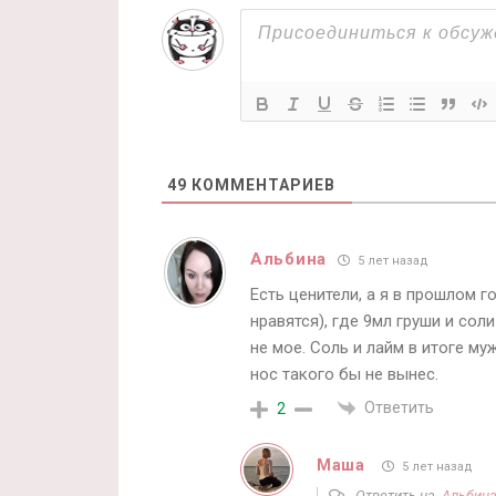
49
КОММЕНТАРИЕВ
Альбина
5 лет назад
Есть ценители, а я в прошлом 
нравятся), где 9мл груши и соли
не мое. Соль и лайм в итоге му
нос такого бы не вынес.
Ответить
2
Маша
5 лет назад
Ответить на
Альбин