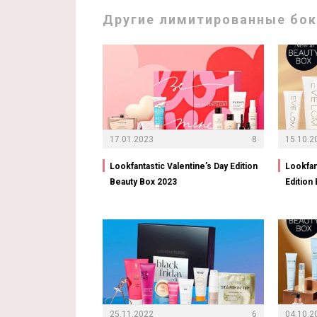
Другие лимитированные бокс
17.01.2023
8
15.10.2
Lookfantastic Valentine’s Day Edition
Lookfan
Beauty Box 2023
Edition
25.11.2022
6
04.10.2