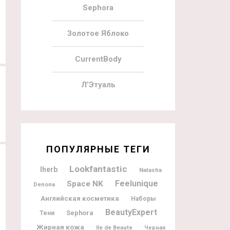
Sephora
Lookfantastic X Sol De Janeiro
LookFantastic Mankind Father’s D
Limited Edition Beauty Box
Beauty Box
Золотое Яблоко
CurrentBody
Л’Этуаль
ПОПУЛЯРНЫЕ ТЕГИ
Lookfantastic
Iherb
Natasha
Feelunique
Space NK
Denona
Английская косметика
Наборы
BeautyExpert
Sephora
Тени
Жирная кожа
Ile de Beaute
Черная