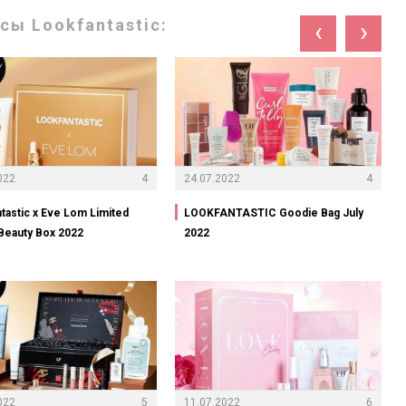
ы Lookfantastic:
‹
›
022
4
24.07.2022
4
tastic x Eve Lom Limited
LOOKFANTASTIC Goodie Bag July
 Beauty Box 2022
2022
022
5
11.07.2022
6