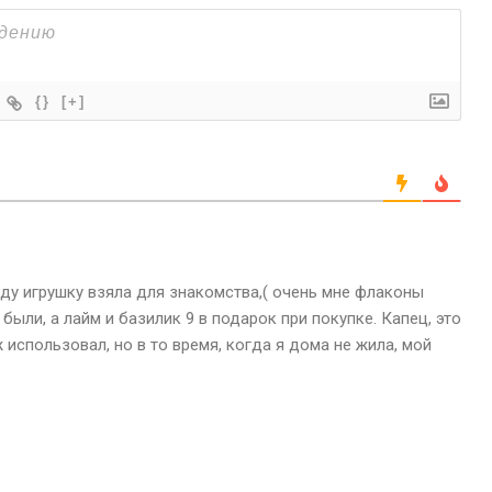
{}
[+]
году игрушку взяла для знакомства,( очень мне флаконы
 были, а лайм и базилик 9 в подарок при покупке. Капец, это
ж использовал, но в то время, когда я дома не жила, мой
а