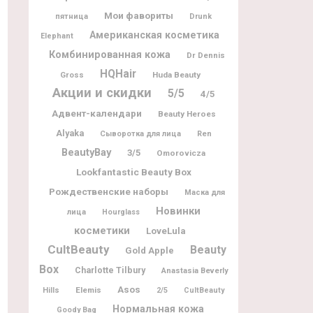
Мои фавориты
пятница
Drunk
Американская косметика
Elephant
Комбинированная кожа
Dr Dennis
HQHair
Gross
Huda Beauty
Акции и скидки
5/5
4/5
Адвент-календари
Beauty Heroes
Alyaka
Сыворотка для лица
Ren
BeautyBay
3/5
Omorovicza
Lookfantastic Beauty Box
Рождественские наборы
Маска для
Новинки
лица
Hourglass
косметики
LoveLula
CultBeauty
Beauty
Gold Apple
Box
Charlotte Tilbury
Anastasia Beverly
Asos
Elemis
Hills
2/5
CultBeauty
Нормальная кожа
Goody Bag