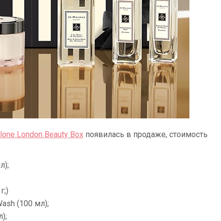
one London Beauty Box
появилась в продаже, стоимость
л);
г;)
Wash (100 мл);
л);