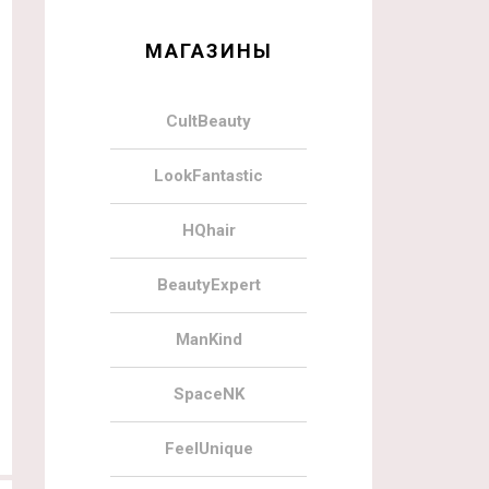
МАГАЗИНЫ
CultBeauty
LookFantastic
HQhair
BeautyExpert
ManKind
SpaceNK
FeelUnique