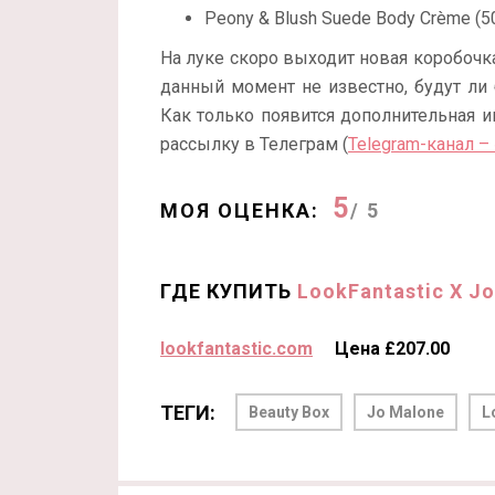
Peony & Blush Suede Body Crème (50
На луке скоро выходит новая коробоч
данный момент не известно, будут ли 
Как только появится дополнительная и
рассылку в Телеграм (
Telegram-канал –
5
МОЯ ОЦЕНКА:
/ 5
ГДЕ КУПИТЬ
LookFantastic X Jo
lookfantastic.com
Цена £207.00
ТЕГИ:
Beauty Box
Jo Malone
L