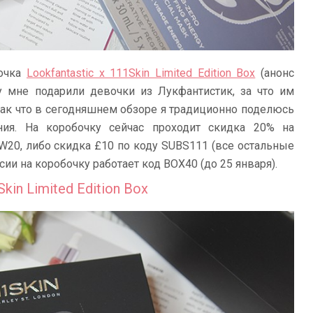
бочка
Lookfantastic x 111Skin Limited Edition Box
(анонс
у мне подарили девочки из Лукфантистик, за что им
 так что в сегодняшнем обзоре я традиционно поделюсь
ия. На коробочку сейчас проходит скидка 20% на
20, либо скидка £10 по коду SUBS111 (все остальные
ии на коробочку работает код BOX40 (до 25 января).
kin Limited Edition Box