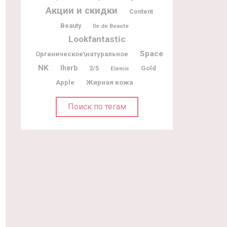
Акции и скидки
Content
Beauty
Ile de Beaute
Lookfantastic
Space
Органическое\натуральное
NK
Iherb
3/5
Gold
Elemis
Жирная кожа
Apple
Поиск по тегам