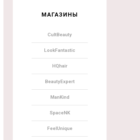
МАГАЗИНЫ
CultBeauty
LookFantastic
HQhair
BeautyExpert
ManKind
SpaceNK
FeelUnique