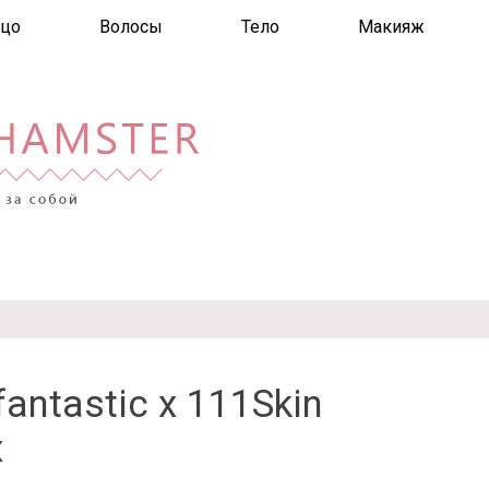
цо
Волосы
Тело
Макияж
ntastic x 111Skin
x