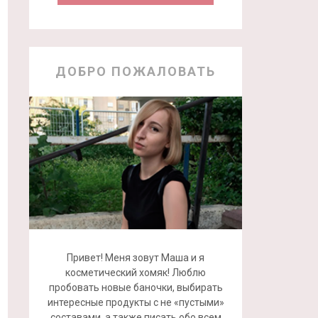
ДОБРО ПОЖАЛОВАТЬ
Привет! Меня зовут Маша и я
косметический хомяк! Люблю
пробовать новые баночки, выбирать
интересные продукты с не «пустыми»
составами, а также писать обо всем