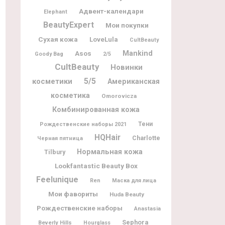
Адвент-календари
Elephant
BeautyExpert
Мои покупки
Сухая кожа
LoveLula
CultBeauty
Mankind
Asos
Goody Bag
2/5
CultBeauty
Новинки
5/5
косметики
Американская
косметика
Omorovicza
Комбинированная кожа
Тени
Рождественские наборы 2021
HQHair
Charlotte
Черная пятница
Нормальная кожа
Tilbury
Lookfantastic Beauty Box
Feelunique
Ren
Маска для лица
Мои фавориты
Huda Beauty
Рождественские наборы
Anastasia
Sephora
Beverly Hills
Hourglass