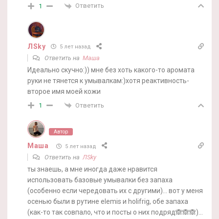
Ответить
1
ЛSky
5 лет назад
Ответить на
Маша
Идеально скучно:)) мне без хоть какого-то аромата
руки не тянется к умывалкам:)хотя реактивность-
второе имя моей кожи
Ответить
1
Автор
Маша
5 лет назад
Ответить на
ЛSky
ты знаешь, а мне иногда даже нравится
использовать базовые умывалки без запаха
(особенно если чередовать их с другими)… вот у меня
осенью были в рутине elemis и holifrig, обе запаха
(как-то так совпало, что и посты о них подряд🙈🙈🙈)…