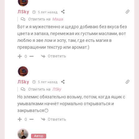
ЛSky
5 лет назад
Ответить на
Маша
Вот и я мужественно и щедро добиваю без вкуса без
цвета и запаха, перемежая их густыми маслами, вот
люблю я эве лом и эспу, там, где есть магия в
превращении текстур или аромат:)
Ответить
0
ЛSky
5 лет назад
Ответить на
ЛSky
Но элемис обязательно возьму, потом, когда ящик с
умывалками начнёт нормально открываться и
закрываться😶
Ответить
0
Автор