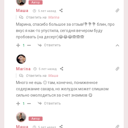
Автор
Маша
5 лет назад
Ответить на
Marina
Марина, спасибо большое за отзыв!💐💐💐 блин, про
вкус я как-то упустила, сегодня вечером буду
пробовать (на десерт)😂😂😂🙈🙈🙈
Ответить
1
Marina
5 лет назад
Ответить на
Маша
Много не ешь 🙂 там, конечно, пониженное
содержание сахара, но желудок может слишком
сильно омолодиться за счет энзимов 😋
Ответить
1
Автор
Маша
5 лет назад