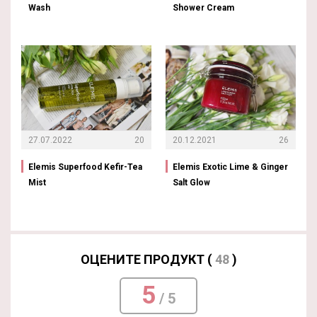
Wash
Shower Cream
27.07.2022
20
20.12.2021
26
Elemis Superfood Kefir-Tea
Elemis Exotic Lime & Ginger
Mist
Salt Glow
ОЦЕНИТЕ ПРОДУКТ (
48
)
5
/ 5