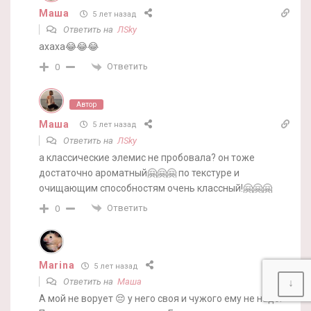
Маша
5 лет назад
Ответить на
ЛSky
ахаха😂😂😂
Ответить
0
Автор
Маша
5 лет назад
Ответить на
ЛSky
а классические элемис не пробовала? он тоже
достаточно ароматный🤗🤗🤗 по текстуре и
очищающим способностям очень классный!🤗🤗🤗
Ответить
0
Marina
5 лет назад
Ответить на
Маша
↓
А мой не ворует 😔 у него своя и чужого ему не надо.