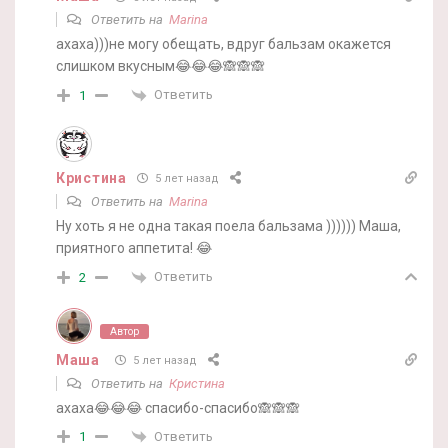
Ответить на
Marina
ахаха)))не могу обещать, вдруг бальзам окажется
слишком вкусным😂😂😂🙈🙈🙈
Ответить
1
Кристина
5 лет назад
Ответить на
Marina
Ну хоть я не одна такая поела бальзама )))))) Маша,
приятного аппетита! 😂
Ответить
2
Автор
Маша
5 лет назад
Ответить на
Кристина
ахаха😂😂😂 спасибо-спасибо🙈🙈🙈
Ответить
1