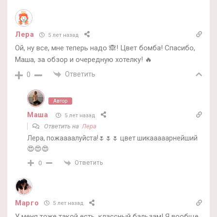
Лера
5 лет назад
Ой, ну все, мне теперь надо 🙈! Цвет бомба! Спасибо,
Маша, за обзор и очередную хотелку! 🔥
Ответить
0
Автор
Маша
5 лет назад
Ответить на
Лера
Лера, пожаааалуйста!🌷🌷🌷 цвет шикааааарнейший
😍😍😍
Ответить
0
Марго
5 лет назад
У меня тоже такой есть, классный бальзам! Я вообще