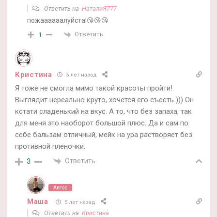
Ответить на
НаталиЯ777
пожаааааалуйста!😘😘😘
Ответить
1
Кристина
5 лет назад
Я тоже не смогла мимо такой красоты пройти!
Выглядит нереально круто, хочется его съесть ))) Он
кстати сладенький на вкус. А то, что без запаха, так
для меня это наоборот большой плюс. Да и сам по
себе бальзам отличный, мейк на ура растворяет без
противной пленочки.
Ответить
3
Автор
Маша
5 лет назад
Ответить на
Кристина