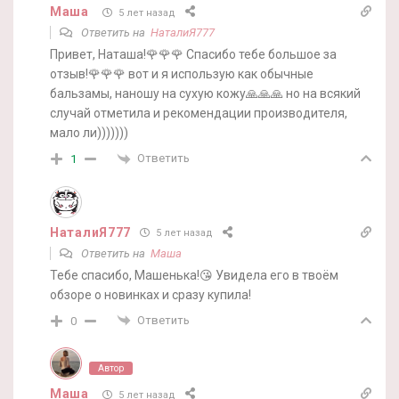
Маша
5 лет назад
Ответить на
НаталиЯ777
Привет, Наташа!🌹🌹🌹 Спасибо тебе большое за
отзыв!🌹🌹🌹 вот и я использую как обычные
бальзамы, наношу на сухую кожу🙏🙏🙏 но на всякий
случай отметила и рекомендации производителя,
мало ли)))))))
Ответить
1
НаталиЯ777
5 лет назад
Ответить на
Маша
Тебе спасибо, Машенька!😘 Увидела его в твоём
обзоре о новинках и сразу купила!
Ответить
0
Автор
Маша
5 лет назад