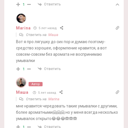
Ответить
1
Marina
5 лет назад
Ответить на
Маша
Вот я про лягушку до сих пор и думаю поэтому-
средство хорошее, оформление нравится, а вот
совсем-совсем без аромата не воспринимаю
умывалки
Ответить
1
Автор
Маша
5 лет назад
Ответить на
Marina
мне нравится чередовать такие умывалки с другими,
более ароматными🤗🤗🤗 но у меня всегда несколько
умывалок открыто😂😂😂🙈🙈🙈
Ответить
1