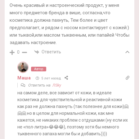
Очень красивый и настроенческий продукт, у меня
много предметов бренда в више, согласна,что
косметика должна пахнуть, Тем более и цвет
предполагает, и рядом с носом контактирует с кожей:)
или тыквой,или маслом тыквенным, или папайей Чтобы
задавать настроение.
Ответить
0
Автор
Маша
5 лет назад
Ответить на
ЛSky
на самом деле, все зависит от кожи, в идеале
косметика для чувствительной и реактивной кожи
как раз не должна пахнуть (так полезнее для кожи)🤗
🤗🤗 но в целом для нормальной кожи, как мне
кажется, не никаких проблем с отдушками (ну если их
не «пол-литра»😂😂😂), поэтому хотя бы немного
тыквенного запаха могли бы и добавить))))