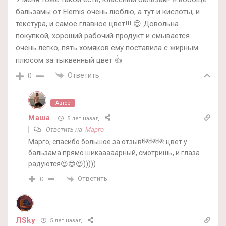
бальзамы от Elemis очень люблю, а тут и кислоты, и
текстура, и самое главное цвет!!! 😍 Довольна
покупкой, хороший рабочий продукт и смывается
очень легко, пять хомяков ему поставила с жирным
плюсом за тыквенный цвет 👍
Ответить
0
Автор
Маша
5 лет назад
Ответить на
Марго
Марго, спасибо большое за отзыв!🌺🌺🌺 цвет у
бальзама прямо шикааааарный, смотришь, и глаза
радуются😍😍😍)))))
Ответить
0
ЛSky
5 лет назад