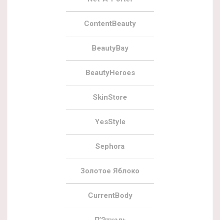
ContentBeauty
BeautyBay
BeautyHeroes
SkinStore
YesStyle
Sephora
Золотое Яблоко
CurrentBody
Л’Этуаль