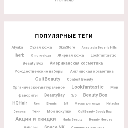
ПОПУЛЯРНЫЕ ТЕГИ
Alyaka
Сухая кожа
SkinStore
Anastasia Beverly Hills
Iherb
Жирная кожа
Lookfantastic
Omorovicza
Beauty Box
Американская косметика
Рождественские наборы
Английская косметика
CultBeauty
Content Beauty
Lookfantastic
Мои
Органическое\натуральное
Beauty Box
BeautyBay
фавориты
3/5
HQHair
Elemis
Natasha
Ren
2/5
Маска для лица
Мои покупки
Denona
Тени
CultBeauty Goody Bag
Акции и скидки
Huda Beauty
Beauty Heroes
Space NK
Наборы
Сыворотка для лица