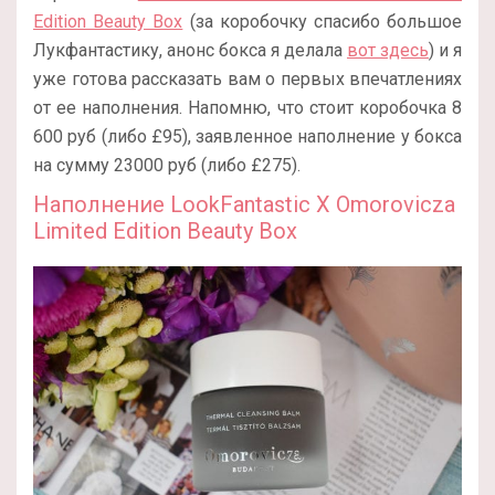
Edition Beauty Box
(за коробочку спасибо большое
Лукфантастику, анонс бокса я делала
вот здесь
) и я
уже готова рассказать вам о первых впечатлениях
от ее наполнения. Напомню, что стоит коробочка 8
600 руб (либо £95), заявленное наполнение у бокса
на сумму 23000 руб (либо £275).
Наполнение LookFantastic X Omorovicza
Limited Edition Beauty Box