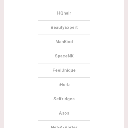
HQhair
BeautyExpert
ManKind
SpaceNK
FeelUnique
iHerb
Selfridges
Asos
Net-A-Porter