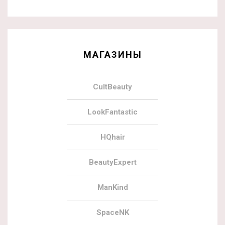
МАГАЗИНЫ
CultBeauty
LookFantastic
HQhair
BeautyExpert
ManKind
SpaceNK