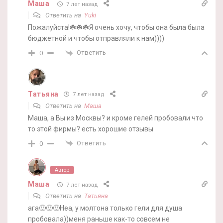
Маша
7 лет назад
Ответить на
Yuki
Пожалуйста!☘️☘️☘️Я очень хочу, чтобы она была была
бюджетной и чтобы отправляли к нам))))
Ответить
0
Татьяна
7 лет назад
Ответить на
Маша
Маша, а Вы из Москвы? и кроме гелей пробовали что
то этой фирмы? есть хорошие отзывы
Ответить
0
Автор
Маша
7 лет назад
Ответить на
Татьяна
ага🙂🙂🙂Неа, у молтона только гели для душа
пробовала))меня раньше как-то совсем не