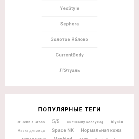
YesStyle
Sephora
Золотое Яблоко
CurrentBody
Л’Этуаль
ПОПУЛЯРНЫЕ ТЕГИ
5/5
Alyaka
Dr Dennis Gross
CultBeauty Goody Bag
Space NK
Нормальная кожа
Маска для лица