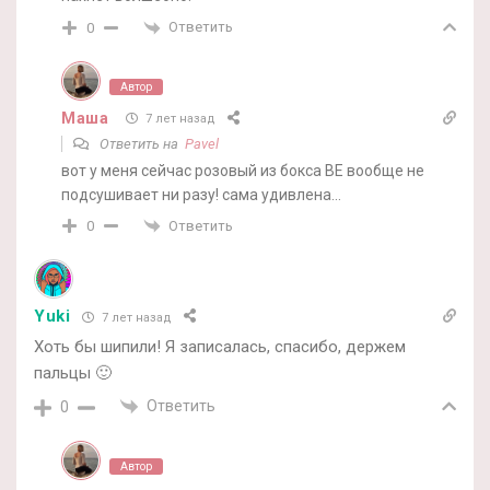
Ответить
0
Автор
Маша
7 лет назад
Ответить на
Pavel
вот у меня сейчас розовый из бокса BE вообще не
подсушивает ни разу! сама удивлена…
Ответить
0
Yuki
7 лет назад
Хоть бы шипили! Я записалась, спасибо, держем
пальцы 🙂
Ответить
0
Автор