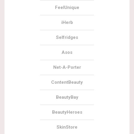
FeelUnique
iHerb
Selfridges
Asos
Net-A-Porter
ContentBeauty
BeautyBay
BeautyHeroes
SkinStore