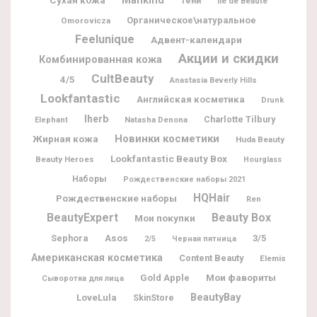
Mankind
Сухая кожа
Тени
Ile de Beaute
Органическое\натуральное
Omorovicza
Feelunique
Адвент-календари
Акции и скидки
Комбинированная кожа
CultBeauty
4/5
Anastasia Beverly Hills
Lookfantastic
Английская косметика
Drunk
Iherb
Charlotte Tilbury
Natasha Denona
Elephant
Новинки косметики
Жирная кожа
Huda Beauty
Lookfantastic Beauty Box
Beauty Heroes
Hourglass
Наборы
Рождественские наборы 2021
HQHair
Рождественские наборы
Ren
BeautyExpert
Beauty Box
Мои покупки
Sephora
Asos
3/5
2/5
Черная пятница
Американская косметика
Content Beauty
Elemis
Мои фавориты
Gold Apple
Сыворотка для лица
BeautyBay
LoveLula
SkinStore