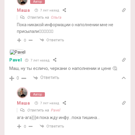
Автор
Маша
7 лет назад
Ответить на
Ольга
Пока никакой информации о наполнении мне не
присылали🤷‍♀️🤷‍♀️🤷‍♀️
Ответить
0
Pavel
7 лет назад
Маш, ну ты есличо, черкани о наполнении и цене 🤔
Ответить
0
Автор
Маша
7 лет назад
Ответить на
Pavel
ага-ага)))я пока жду инфу…пока тишина…
Ответить
0