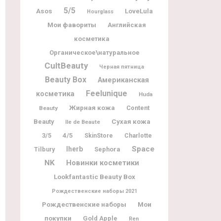
5/5
Asos
LoveLula
Hourglass
Мои фавориты
Английская
косметика
Органическое\натуральное
CultBeauty
Черная пятница
Beauty Box
Американская
Feelunique
косметика
Huda
Жирная кожа
Content
Beauty
Beauty
Сухая кожа
Ile de Beaute
3/5
4/5
Charlotte
SkinStore
Space
Iherb
Tilbury
Sephora
NK
Новинки косметики
Lookfantastic Beauty Box
Рождественские наборы 2021
Рождественские наборы
Мои
покупки
Gold Apple
Ren