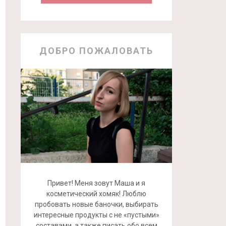
ДОБРО ПОЖАЛОВАТЬ
Привет! Меня зовут Маша и я
косметический хомяк! Люблю
пробовать новые баночки, выбирать
интересные продукты с не «пустыми»
составами, а также писать обо всем