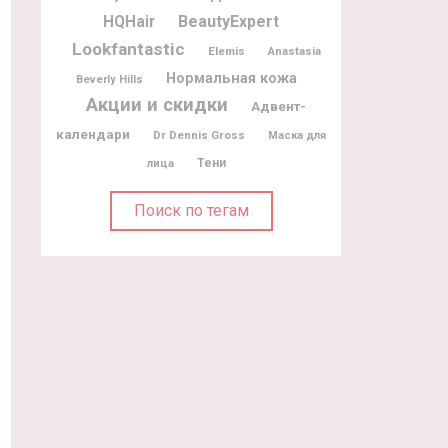
BeautyExpert
HQHair
Lookfantastic
Elemis
Anastasia
Нормальная кожа
Beverly Hills
Акции и скидки
Адвент-
календари
Dr Dennis Gross
Маска для
Тени
лица
Поиск по тегам