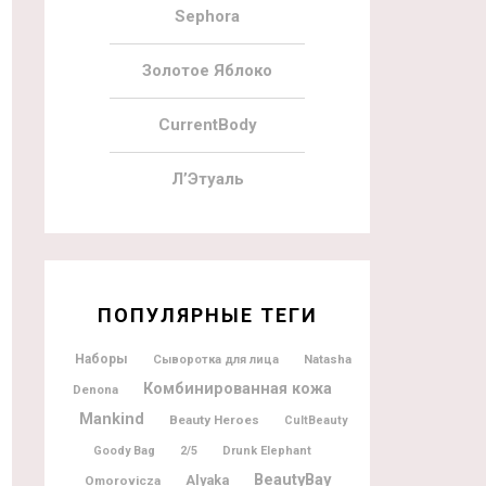
Sephora
Золотое Яблоко
CurrentBody
Л’Этуаль
ПОПУЛЯРНЫЕ ТЕГИ
Наборы
Natasha
Сыворотка для лица
Комбинированная кожа
Denona
Mankind
Beauty Heroes
CultBeauty
Goody Bag
2/5
Drunk Elephant
BeautyBay
Alyaka
Omorovicza