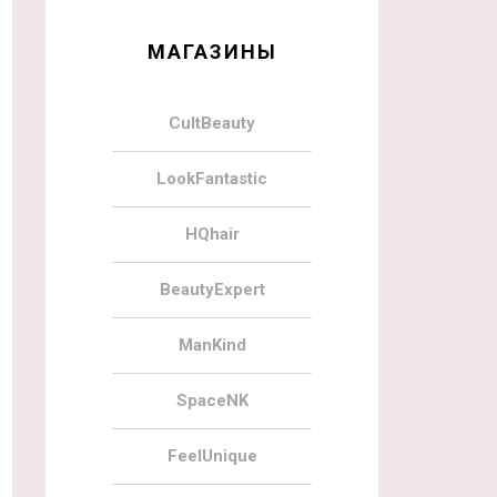
МАГАЗИНЫ
CultBeauty
LookFantastic
HQhair
BeautyExpert
ManKind
SpaceNK
FeelUnique