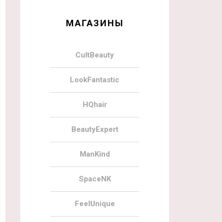
МАГАЗИНЫ
CultBeauty
LookFantastic
HQhair
BeautyExpert
ManKind
SpaceNK
FeelUnique