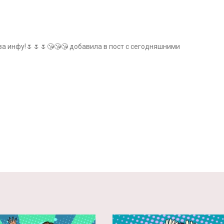
за инфу!🌷🌷🌷😘😘😘 добавила в пост с сегодняшними