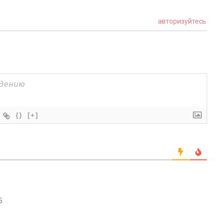
авторизуйтесь
{}
[+]
5