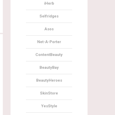
iHerb
Selfridges
Asos
Net-A-Porter
ContentBeauty
BeautyBay
BeautyHeroes
05.07.2022
0
24.05.2022
SkinStore
LOOKFANTASTIC Holiday Haircare
LOOKFANTASTIC x Mankind Fathe
2022
Day Beauty Box 2022
YesStyle