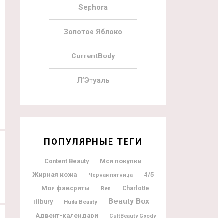
Sephora
Золотое Яблоко
CurrentBody
10.06.2022
29
14.05.2022
Л’Этуаль
Lookfantastic X Sol De Janeiro
LookFantastic Mankind Father’s D
Limited Edition Beauty Box
Beauty Box
ПОПУЛЯРНЫЕ ТЕГИ
Мои покупки
Content Beauty
Жирная кожа
4/5
Черная пятница
Мои фавориты
Charlotte
Ren
Beauty Box
Tilbury
Huda Beauty
Адвент-календари
CultBeauty Goody