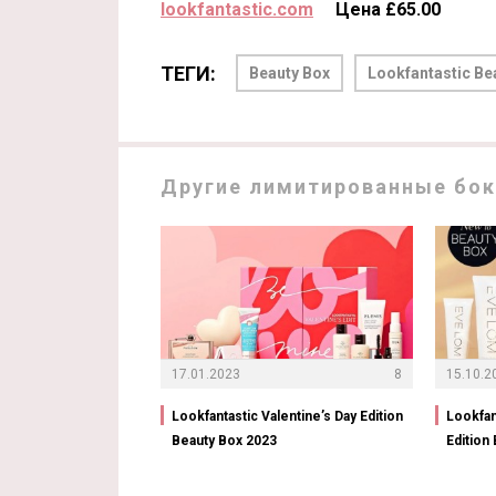
lookfantastic.com
Цена £65.00
ТЕГИ:
Beauty Box
Lookfantastic Be
Другие лимитированные бокс
17.01.2023
8
15.10.2
Lookfantastic Valentine’s Day Edition
Lookfan
Beauty Box 2023
Edition