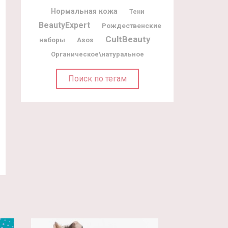
Нормальная кожа
Тени
BeautyExpert
Рождественские
CultBeauty
наборы
Asos
Органическое\натуральное
Поиск по тегам