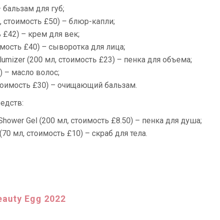
 бальзам для губ;
л, стоимость £50) – блюр-капли;
 £42) – крем для век;
оимость £40) – сыворотка для лица;
lumizer (200 мл, стоимость £23) – пенка для объема;
0) – масло волос;
, стоимость £30) – очищающий бальзам.
редств:
g Shower Gel (200 мл, стоимость £8.50) – пенка для душа;
b (70 мл, стоимость £10) – скраб для тела.
auty Egg 2022