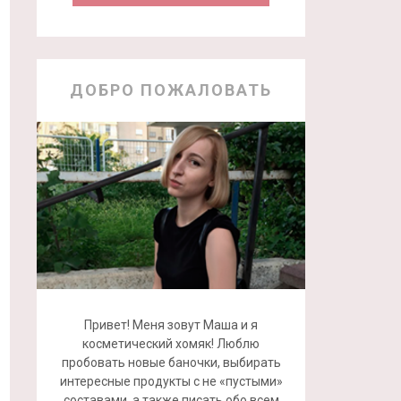
ДОБРО ПОЖАЛОВАТЬ
Привет! Меня зовут Маша и я
косметический хомяк! Люблю
пробовать новые баночки, выбирать
интересные продукты с не «пустыми»
составами, а также писать обо всем