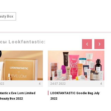
auty Box
ы Lookfantastic:
‹
›
022
4
24.07.2022
4
tastic x Eve Lom Limited
LOOKFANTASTIC Goodie Bag July
 Beauty Box 2022
2022