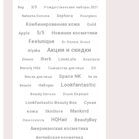
3/5
Bag
Рождественские наборы 2021
Sephora
Natasha Denona
Hourglass
Комбинированная кожа
Gold
5/5
Новинки косметики
Apple
Feelunique
Dr Dennis Gross
Акции и скидки
Alyaka
Iherb
LoveLula
Elemis
Anastasia
Beverly Hills
Сыворотка для лица
2/5
Space NK
Ile de
Маска для лица
Lookfantastic
Beaute
Наборы
Beauty Heroes
Drunk Elephant
Lookfantastic Beauty Box
Сухая
Mankind
кожа
SkinStore
HQHair
BeautyBay
Omorovicza
Американская косметика
Английская косметика