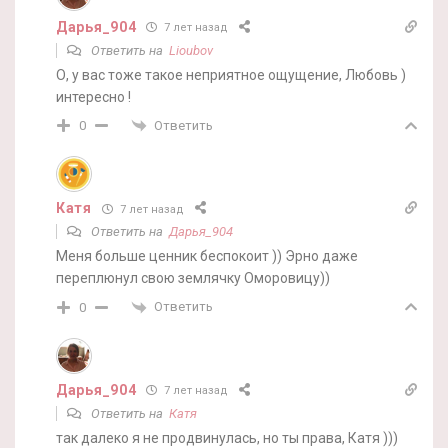
Дарья_904
7 лет назад
Ответить на
Lioubov
О, у вас тоже такое неприятное ощущение, Любовь )
интересно !
Ответить
0
Катя
7 лет назад
Ответить на
Дарья_904
Меня больше ценник беспокоит )) Эрно даже
переплюнул свою землячку Оморовицу))
Ответить
0
Дарья_904
7 лет назад
Ответить на
Катя
так далеко я не продвинулась, но ты права, Катя )))