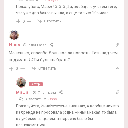
Пожалуйста, Мария!🌷🌷🌷Да, вообще, с учетом того,
что уже два бокса вышло, а еще только 10 число…
Ответить
0
Инна
7 лет назад
Машенька, спасибо большое за новость. Есть над чем
подумать 😘Ты будешь брать?
Ответить
0
Автор
Маша
7 лет назад
Ответить на
Инна
Пожалуйста, Инна!🌹🌹🌹не знааааю, я вообще ничего
из бренда не пробовала (одна минька какая-то была
в лукбоксе), в целом, интересно было бы
познакомиться…