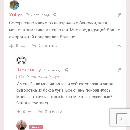
Yuliya
7 лет назад
Сосершенно какие то невзрачные баночки, хотя
может косметика и неплохая. Мне предыдущий бокс с
оморовицей понравился больше.
Ответить
0
Наталья
7 лет назад
Ответить на
Yuliya
У меня были миньки мыла и сейчас увлажняющая
сыворотка из бокса лука. Все очень понравилось.
Маша, а тоник из этого бокса очень агрессивный?
Спирт в составе(
Ответить
0
↓
Автор