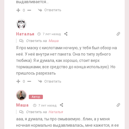
выдавливается…
Ответить
0
Наталья
7 лет назад
Ответить на
Маша
Я про маску с кислотами ночную, у тебя был обзор на
неё. У неё внутри нет пакета. Она по типу зубного
тюбика). Я и думала, как хорошо, стоит верх
тормашками, все средство до конца использую). Но
пришлось разрезать
Ответить
0
Автор
Маша
7 лет назад
Ответить на
Наталья
ааа, я думала, ты про смываемую…блин, а у меня
ночная нормально выдавливалась, мне кажется, я ее