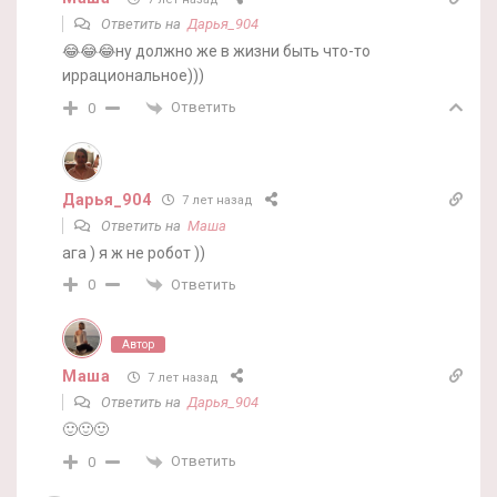
Ответить на
Дарья_904
😂😂😂ну должно же в жизни быть что-то
иррациональное)))
Ответить
0
Дарья_904
7 лет назад
Ответить на
Маша
ага ) я ж не робот ))
Ответить
0
Автор
Маша
7 лет назад
Ответить на
Дарья_904
🙂🙂🙂
Ответить
0