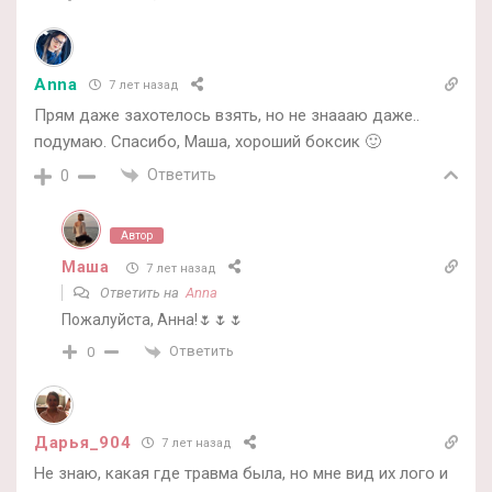
Anna
7 лет назад
Прям даже захотелось взять, но не знаааю даже..
подумаю. Спасибо, Маша, хороший боксик 🙂
Ответить
0
Автор
Маша
7 лет назад
Ответить на
Anna
Пожалуйста, Анна!🌷🌷🌷
Ответить
0
Дарья_904
7 лет назад
Не знаю, какая где травма была, но мне вид их лого и