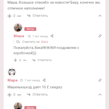
Маша, большое спасибо за новости! Беру, конечно же,
отличное наполнение!
Ответить
0
Автор
Маша
7 лет назад
Ответить на
Вика
Пожалуйста, Вика!🌺🌺🌺И поздравляю с
коробочкой)))
Ответить
0
Мари
7 лет назад
Машенька,код даёт 10 £ скидку
Ответить
0
Автор