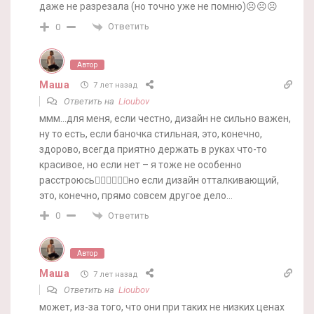
даже не разрезала (но точно уже не помню)☹️☹️☹️
Ответить
0
Автор
Маша
7 лет назад
Ответить на
Lioubov
ммм…для меня, если честно, дизайн не сильно важен,
ну то есть, если баночка стильная, это, конечно,
здорово, всегда приятно держать в руках что-то
красивое, но если нет – я тоже не особенно
расстроюсь🤷‍♀️🤷‍♀️🤷‍♀️но если дизайн отталкивающий,
это, конечно, прямо совсем другое дело…
Ответить
0
Автор
Маша
7 лет назад
Ответить на
Lioubov
может, из-за того, что они при таких не низких ценах