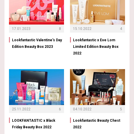
17.01.2023
8
15.10.2022
4
Lookfantastic Valentine’s Day
Lookfantastic x Eve Lom
Edition Beauty Box 2023
Limited Edition Beauty Box
2022
25.11.2022
6
04.10.2022
5
LOOKFANTASTIC x Black
Lookfantastic Beauty Chest
Friday Beauty Box 2022
2022