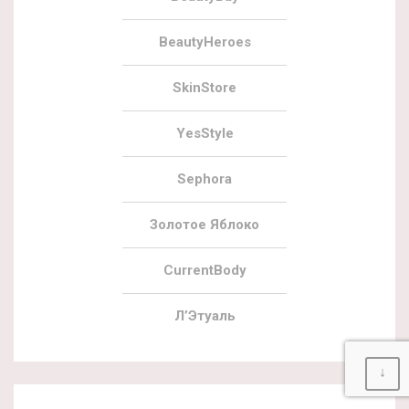
BeautyHeroes
SkinStore
YesStyle
Sephora
Золотое Яблоко
CurrentBody
Л’Этуаль
↓