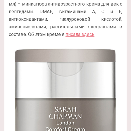
мл) – миниатюра антивозрастного крема для век с
пептидами, DMAE, витаминами А, С и Е,
антиоксидантами, гиалуроновой кислотой,
аминокислотами, растительными экстрактами в
составе. Об этом креме я
писала здесь
.