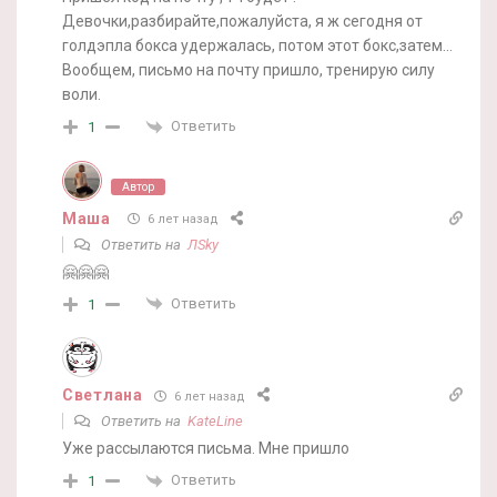
Девочки,разбирайте,пожалуйста, я ж сегодня от
голдэпла бокса удержалась, потом этот бокс,затем…
Вообщем, письмо на почту пришло, тренирую силу
воли.
Ответить
1
Автор
Маша
6 лет назад
Ответить на
ЛSky
🤗🤗🤗
Ответить
1
Светлана
6 лет назад
Ответить на
KateLine
Уже рассылаются письма. Мне пришло
Ответить
1