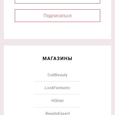
МАГАЗИНЫ
CultBeauty
LookFantastic
HQhair
BeautyExpert