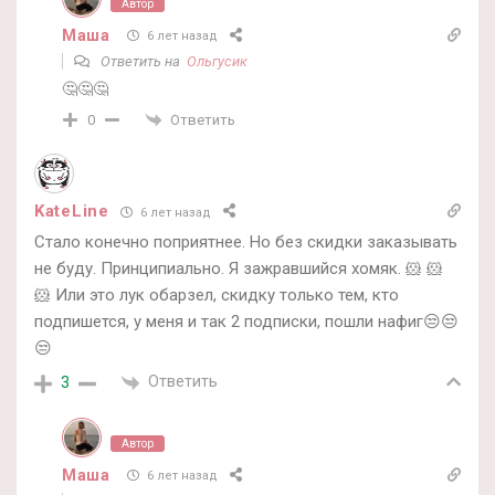
Автор
Маша
6 лет назад
Ответить на
Ольгусик
🤔🤔🤔
Ответить
0
KateLine
6 лет назад
Стало конечно поприятнее. Но без скидки заказывать
не буду. Принципиально. Я зажравшийся хомяк. 🐹 🐹
🐹 Или это лук обарзел, скидку только тем, кто
подпишется, у меня и так 2 подписки, пошли нафиг😒😒
😒
Ответить
3
Автор
Маша
6 лет назад