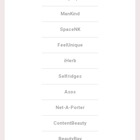
ManKind
SpaceNK
FeelUnique
iHerb
Selfridges
Asos
Net-A-Porter
ContentBeauty
BeautyBay