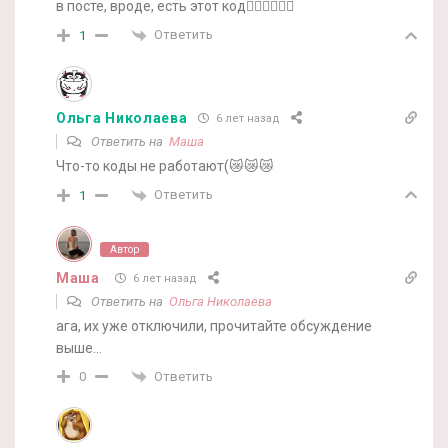
в посте, вроде, есть этот код🤷‍♀️🤷‍♀️🤷‍♀️
Ответить
1
Ольга Николаева
6 лет назад
Ответить на
Маша
Что-то коды не работают(😿😿😿
Ответить
1
Автор
Маша
6 лет назад
Ответить на
Ольга Николаева
ага, их уже отключили, прочитайте обсуждение
выше…
Ответить
0