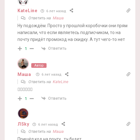
KateLine
6 лет назад
Ответить на
Маша
Ну подождём. Просто у прошлой коробочки они прям
написали, что если являетесь подписчиком, то на
почту придёт промокод на скидку. А тут чего-то нет
Ответить
1
Автор
Маша
6 лет назад
Ответить на
KateLine
🤷‍♀️🤷‍♀️🤷‍♀️
Ответить
1
ЛSky
6 лет назад
Ответить на
Маша
Пришёл код на почту , тч будет .