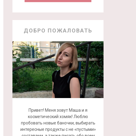
ДОБРО ПОЖАЛОВАТЬ
Привет! Меня зовут Маша и я
косметический хомяк! Люблю
пробовать новые баночки, выбирать
интересные продукты с не «пустыми»
составами, а также писать обо всем