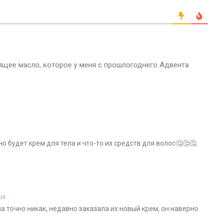
стящее масло, которое у меня с прошлогоднего Адвента
о будет крем для тела и что-то из средств для волос🤔🤔🤔
ша
ла точно никак, недавно заказала их новый крем, он наверно