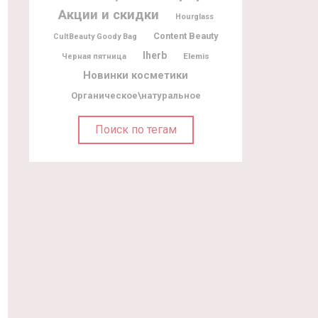
Акции и скидки
Hourglass
Content Beauty
CultBeauty Goody Bag
Iherb
Elemis
Черная пятница
Новинки косметики
Органическое\натуральное
Поиск по тегам