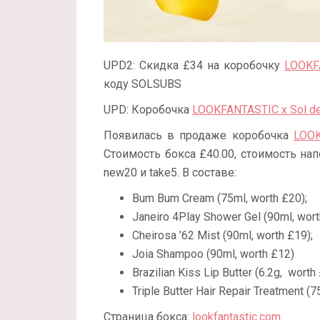
UPD2: Скидка £34 на коробочку
LOOKFA
коду SOLSUBS
UPD: Коробочка
LOOKFANTASTIC x Sol de 
Появилась в продаже коробочка
LOOK
Стоимость бокса £40.00, стоимость на
new20 и take5. В составе:
Bum Bum Cream (75ml, worth £20);
Janeiro 4Play Shower Gel (90ml, wort
Cheirosa ’62 Mist (90ml, worth £19);
Joia Shampoo (90ml, worth £12)
Brazilian Kiss Lip Butter (6.2g, worth
Triple Butter Hair Repair Treatment (7
Страница бокса:
lookfantastic.com