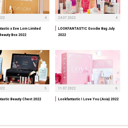
022
4
24.07.2022
4
tastic x Eve Lom Limited
LOOKFANTASTIC Goodie Bag July
 Beauty Box 2022
2022
022
5
11.07.2022
6
tastic Beauty Chest 2022
Lookfantastic I Love You (Asia) 2022