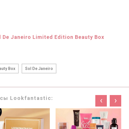
l De Janeiro Limited Edition Beauty Box
auty Box
Sol De Janeiro
ы Lookfantastic:
‹
›