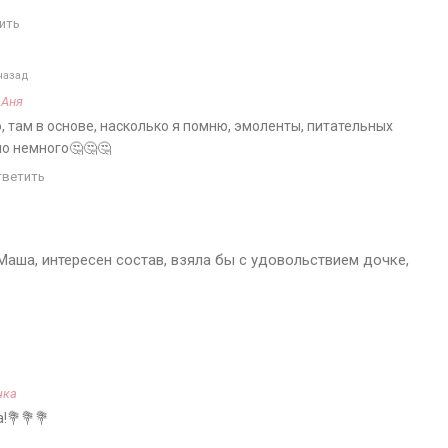
ить
назад
а
Аня
, там в основе, насколько я помню, эмоленты, питательных
о немного🤔🤔🤔
тветить
 Маша, интересен состав, взяла бы с удовольствием дочке,
чка
!💐💐💐