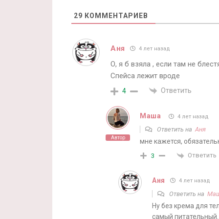
29
КОММЕНТАРИЕВ
Аня
4 лет назад
О, я б взяла , если там не бле
Спейса лежит вроде
Ответить
4
Маша
4 лет назад
Ответить на
Аня
Автор
мне кажется, обязательн
Ответить
3
Аня
4 лет назад
Ответить на
Ма
Ну без крема для те
самый питательный.