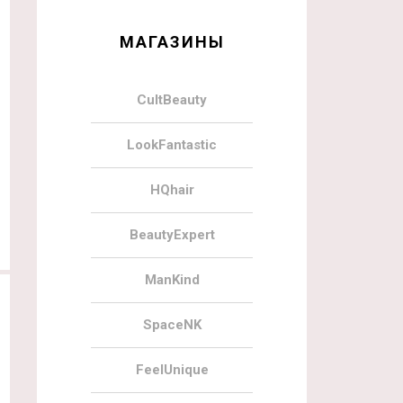
МАГАЗИНЫ
CultBeauty
LookFantastic
HQhair
BeautyExpert
ManKind
SpaceNK
FeelUnique