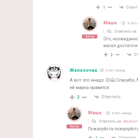
Ответ
1
Маша
4 лет 
Ответить н
Автор
Ого, неожиданно
масел достаточн
О
2
Железочка
4 лет назад
А вот это ннадо ☹️🤗 Спасибо,
ей марка нравится
Ответить
3
Маша
4 лет назад
Ответить на
Железо
Автор
Пожалуйста-пожалуйста
Ответить
1