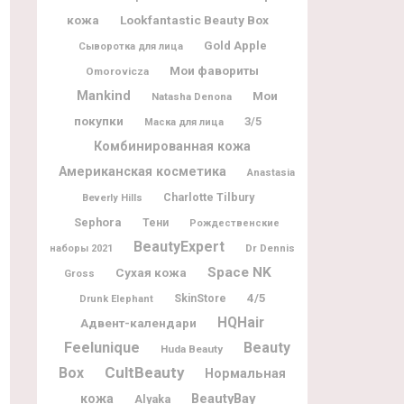
кожа
Lookfantastic Beauty Box
Gold Apple
Сыворотка для лица
Мои фавориты
Omorovicza
Mankind
Мои
Natasha Denona
покупки
3/5
Маска для лица
Комбинированная кожа
Американская косметика
Anastasia
Charlotte Tilbury
Beverly Hills
Sephora
Тени
Рождественские
BeautyExpert
Dr Dennis
наборы 2021
Space NK
Сухая кожа
Gross
4/5
SkinStore
Drunk Elephant
HQHair
Адвент-календари
Feelunique
Beauty
Huda Beauty
CultBeauty
Box
Нормальная
BeautyBay
кожа
Alyaka