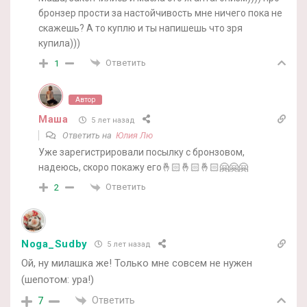
бронзер прости за настойчивость мне ничего пока не
скажешь? А то куплю и ты напишешь что зря
купила)))
Ответить
1
Автор
Маша
5 лет назад
Ответить на
Юлия Лю
Уже зарегистрировали посылку с бронзовом,
надеюсь, скоро покажу его🤞🏻🤞🏻🤞🏻🤗🤗🤗
Ответить
2
Noga_Sudby
5 лет назад
Ой, ну милашка же! Только мне совсем не нужен
(шепотом: ура!)
Ответить
7