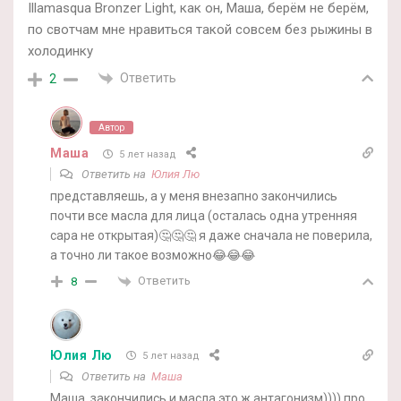
Illamasqua Bronzer Light, как он, Маша, берём не берём,
по свотчам мне нравиться такой совсем без рыжины в
холодинку
Ответить
2
Автор
Маша
5 лет назад
Ответить на
Юлия Лю
представляешь, а у меня внезапно закончились
почти все масла для лица (осталась одна утренняя
сара не открытая)🤔🤔🤔 я даже сначала не поверила,
а точно ли такое возможно😂😂😂
Ответить
8
Юлия Лю
5 лет назад
Ответить на
Маша
Маша, закончились и масла это ж антагонизм)))) про