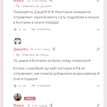
Маша
5 лет назад
Ответить на
ДашиКо
Пожалуйста, Даша!🌸🌸🌸 Некоторые позиции не
отправляют через Boxberry (чуть подробнее я писала
в болталке в пункте 6)🤗🤗🤗
Ответить
0
ДашиКо
5 лет назад
Ответить на
Маша
Эх, давно в болталке не была, пойду посмотрю🌹
Кстати, с коробкой где кейт (которую в РФ не
отправляют, как поняла) добавлялся вчера клинзер И
упал в подарок
Ответить
0
Автор
Маша
5 лет назад