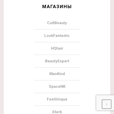
МАГАЗИНЫ
CultBeauty
LookFantastic
HQhair
BeautyExpert
ManKind
SpaceNK
FeelUnique
↓
iHerb