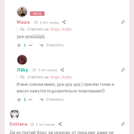
Автор
Маша
5 лет назад
Ответить на
Noga_Sudby
ура-ура🤗🤗🤗
Ответить
3
ЛSky
5 лет назад
Ответить на
Noga_Sudby
И мне совсем мимо, ура-ура-ура:) причём тоник и
масло кажутся подозрительно знакомыми🤨
Ответить
5
Svitlana
5 лет назад
Да ну,третий бокс за неделю от лука,уже даже не