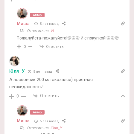
Автор
Маша
5 лет назад
Ответить на
VI
Пожалуйста-пожалуйста!🌸🌸🌸 И с покупкой!🌸🌸🌸
Ответить
0
Юля_У
5 лет назад
А лосьончик 200 мл оказался) приятная
неожиданность!
Ответить
0
Автор
Маша
5 лет назад
Ответить на
Юля_У