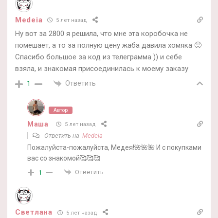
Medeia
5 лет назад
Ну вот за 2800 я решила, что мне эта коробочка не
помешает, а то за полную цену жаба давила хомяка 🙂
Спасибо большое за код из телеграмма )) и себе
взяла, и знакомая присоединилась к моему заказу
Ответить
1
Автор
Маша
5 лет назад
Ответить на
Medeia
Пожалуйста-пожалуйста, Медея!🌺🌺🌺 И с покупками
вас со знакомой🥰🥰🥰
Ответить
1
Светлана
5 лет назад