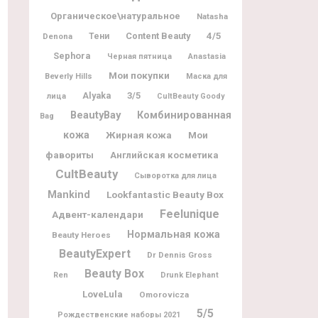
Органическое\натуральное
Natasha
Content Beauty
4/5
Denona
Тени
Sephora
Черная пятница
Anastasia
Мои покупки
Beverly Hills
Маска для
Alyaka
3/5
лица
CultBeauty Goody
BeautyBay
Комбинированная
Bag
кожа
Жирная кожа
Мои
фавориты
Английская косметика
CultBeauty
Сыворотка для лица
Mankind
Lookfantastic Beauty Box
Feelunique
Адвент-календари
Нормальная кожа
Beauty Heroes
BeautyExpert
Dr Dennis Gross
Beauty Box
Ren
Drunk Elephant
LoveLula
Omorovicza
5/5
Рождественские наборы 2021