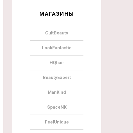
МАГАЗИНЫ
CultBeauty
LookFantastic
HQhair
BeautyExpert
ManKind
SpaceNK
FeelUnique