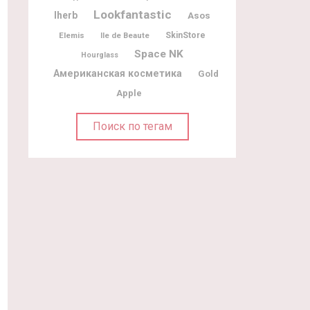
Lookfantastic
Iherb
Asos
Elemis
Ile de Beaute
SkinStore
Space NK
Hourglass
Американская косметика
Gold
Apple
Поиск по тегам