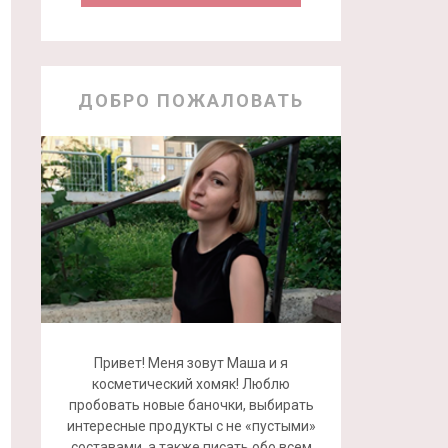
ДОБРО ПОЖАЛОВАТЬ
Привет! Меня зовут Маша и я
косметический хомяк! Люблю
пробовать новые баночки, выбирать
интересные продукты с не «пустыми»
составами, а также писать обо всем