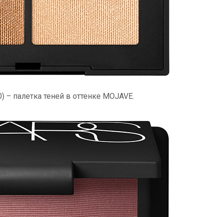
) – палетка теней в оттенке MOJAVE.