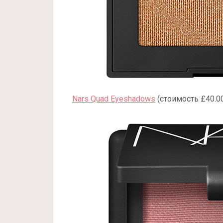
Nars Quad Eyeshadows
(стоимость £40.00