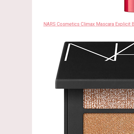
NARS Cosmetics Climax Mascara Explicit B