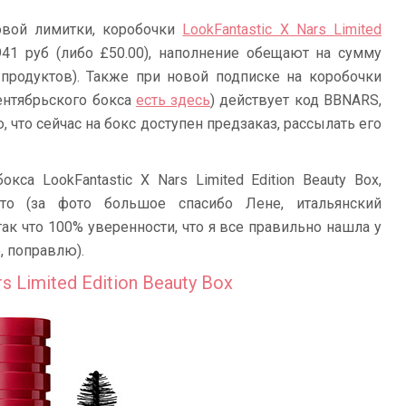
новой лимитки, коробочки
LookFantastic X Nars Limited
941 руб (либо £50.00), наполнение обещают на сумму
6 продуктов). Также при новой подписке на коробочки
ентябрьского бокса
есть здесь
) действует код BBNARS,
ю, что сейчас на бокс доступен предзаказ, рассылать его
кса LookFantastic X Nars Limited Edition Beauty Box,
то (за фото большое спасибо Лене, итальянский
ак что 100% уверенности, что я все правильно нашла у
, поправлю).
 Limited Edition Beauty Box