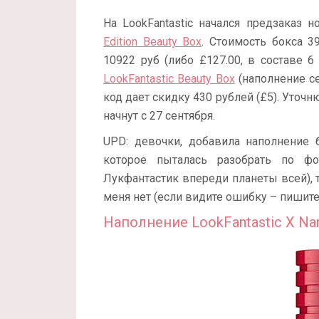
На LookFantastic начался предзаказ 
Edition Beauty Box
. Стоимость бокса 3
10922 руб (либо £127.00, в составе 
LookFantastic Beauty Box
(наполнение с
код дает скидку 430 рублей (£5). Уточн
начнут с 27 сентября.
UPD: девочки, добавила наполнение бо
которое пыталась разобрать по фо
Лукфантастик впереди планеты всей), т
меня нет (если видите ошибку – пишите
Наполнение LookFantastic X Nars