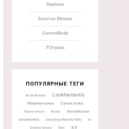
Sephora
Золотое Яблоко
CurrentBody
Л’Этуаль
ПОПУЛЯРНЫЕ ТЕГИ
Lookfantastic
Ile de Beaute
Жирная кожа
Сухая кожа
Asos
Английская
Omorovicza
косметика
Dr
Anastasia Beverly Hills
4/5
Dennis Gross
Ren