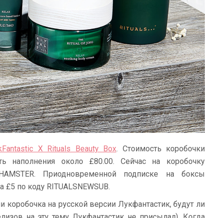
kFantastic X Rituals Beauty Box
. Стоимость коробочки
сть наполнения около £80.00. Сейчас на коробочку
HAMSTER. Приодновременной подписке на боксы
а £5 по коду RITUALSNEWSUB.
и коробочка на русской версии Лукфантастик, будут ли
елизов на эту тему Лукфантастик не присылал). Когда