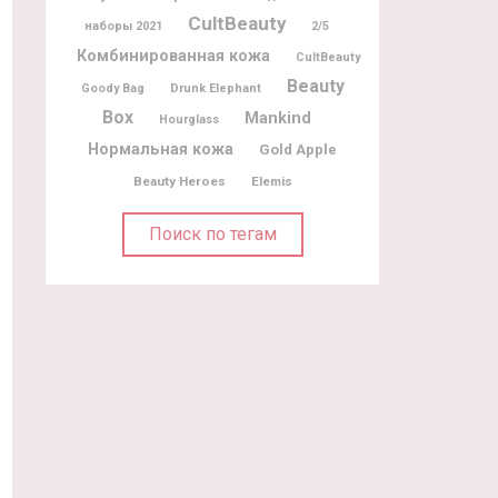
CultBeauty
наборы 2021
2/5
Комбинированная кожа
CultBeauty
Beauty
Goody Bag
Drunk Elephant
Box
Mankind
Hourglass
Нормальная кожа
Gold Apple
Beauty Heroes
Elemis
Поиск по тегам