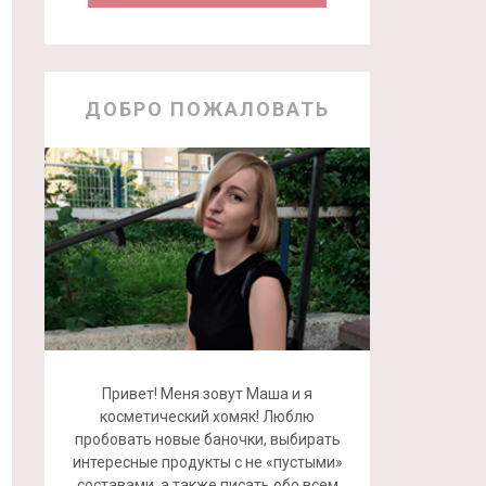
ДОБРО ПОЖАЛОВАТЬ
Привет! Меня зовут Маша и я
косметический хомяк! Люблю
пробовать новые баночки, выбирать
интересные продукты с не «пустыми»
составами, а также писать обо всем