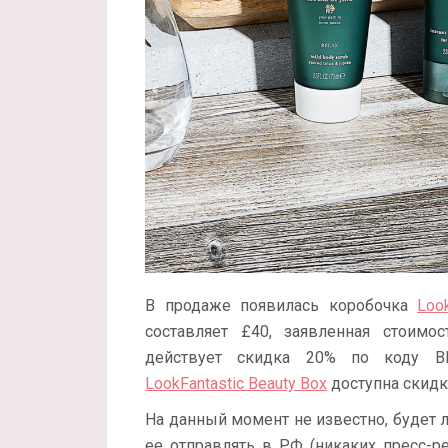
В продаже появилась коробочка
Loo
составляет £40, заявленная стоимо
действует скидка 20% по коду B
LookFantastic Beauty Box
доступна скидк
На данный момент не известно, будет л
ее отправлять в РФ (никаких пресс-р