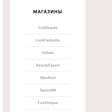
МАГАЗИНЫ
CultBeauty
LookFantastic
HQhair
BeautyExpert
ManKind
SpaceNK
FeelUnique