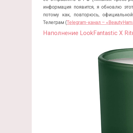
информация появится, я обновлю это
потому как, повторюсь, официально
Телеграм (
Telegram-канал – «BeautyHam
Наполнение LookFantastic X Ritu