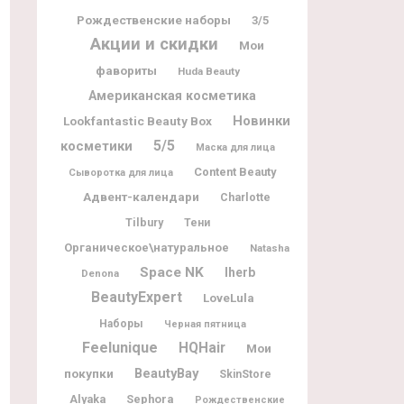
Рождественские наборы
3/5
Акции и скидки
Мои
фавориты
Huda Beauty
Американская косметика
Новинки
Lookfantastic Beauty Box
5/5
косметики
Маска для лица
Content Beauty
Сыворотка для лица
Адвент-календари
Charlotte
Tilbury
Тени
Органическое\натуральное
Natasha
Space NK
Iherb
Denona
BeautyExpert
LoveLula
Наборы
Черная пятница
Feelunique
HQHair
Мои
BeautyBay
покупки
SkinStore
Alyaka
Sephora
Рождественские