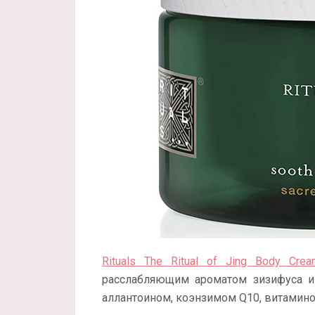
Rituals The Ritual of Jing Body Crea
расслабляющим ароматом зизифуса и
аллантоином, коэнзимом Q10, витамином