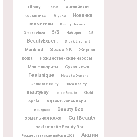
Tilbury
Английская
Elemis
Новинки
косметика
Alyaka
косметики
Beauty Heroes
5/5
Omorovicza
Наборы
2/5
BeautyExpert
Drunk Elephant
Space NK
Mankind
Жирная
кожа
Рождественские наборы
Мои фавориты
Сухая кожа
Feelunique
Natasha Denona
Content Beauty
Huda Beauty
BeautyBay
Gold
Ile de Beaute
Адвент-календари
Apple
Beauty Box
Hourglass
CultBeauty
Нормальная кожа
Lookfantastic Beauty Box
Акции
Рождественские наборы 2021