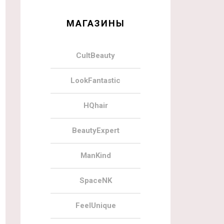
МАГАЗИНЫ
CultBeauty
LookFantastic
HQhair
BeautyExpert
ManKind
SpaceNK
FeelUnique