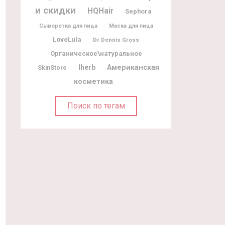
и скидки
HQHair
Sephora
Сыворотка для лица
Маска для лица
LoveLula
Dr Dennis Gross
Органическое\натуральное
Iherb
Американская
SkinStore
косметика
Поиск по тегам