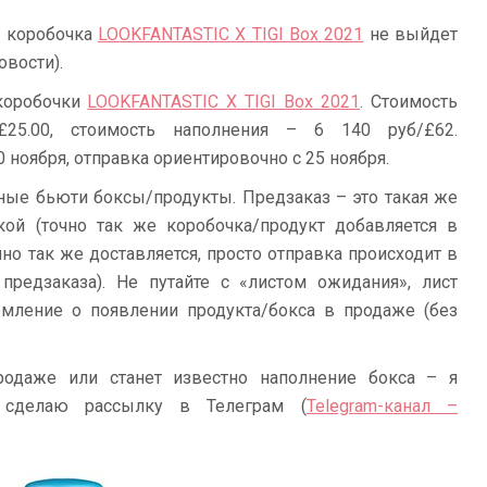
о коробочка
LOOKFANTASTIC X TIGI Box 2021
не выйдет
овости).
 коробочки
LOOKFANTASTIC X TIGI Box 2021
. Стоимость
£25.00, стоимость наполнения – 6 140 руб/£62.
 ноября, отправка ориентировочно с 25 ноября.
ные бьюти боксы/продукты. Предзаказ – это такая же
кой (точно так же коробочка/продукт добавляется в
чно так же доставляется, просто отправка происходит в
 предзаказа). Не путайте с «листом ожидания», лист
мление о появлении продукта/бокса в продаже (без
родаже или станет известно наполнение бокса – я
 сделаю рассылку в Телеграм (
Telegram-канал –