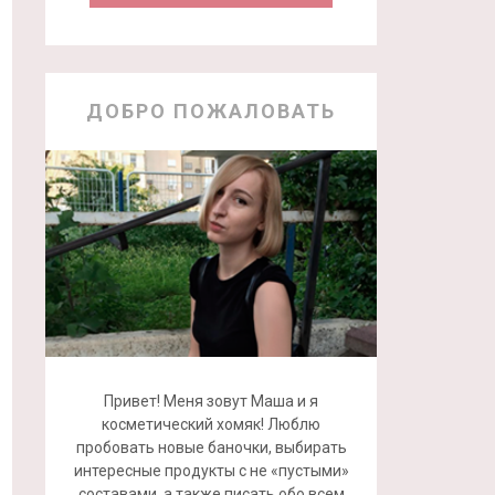
ДОБРО ПОЖАЛОВАТЬ
Привет! Меня зовут Маша и я
косметический хомяк! Люблю
пробовать новые баночки, выбирать
интересные продукты с не «пустыми»
составами, а также писать обо всем