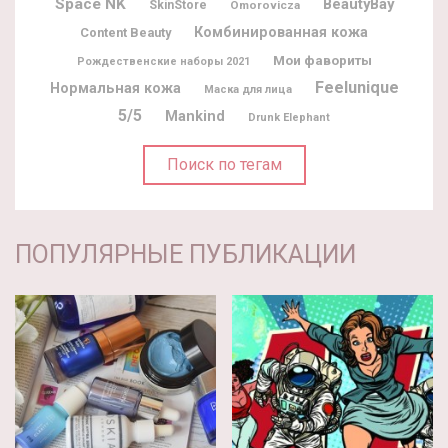
Space NK
BeautyBay
SkinStore
Omorovicza
Комбинированная кожа
Content Beauty
Мои фавориты
Рождественские наборы 2021
Feelunique
Нормальная кожа
Маска для лица
5/5
Mankind
Drunk Elephant
Поиск по тегам
ПОПУЛЯРНЫЕ ПУБЛИКАЦИИ