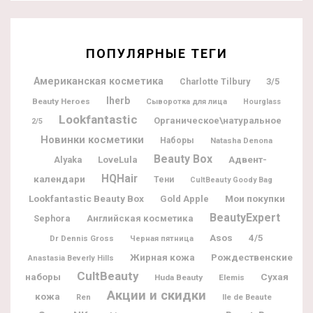
ПОПУЛЯРНЫЕ ТЕГИ
Американская косметика
Charlotte Tilbury
3/5
Iherb
Beauty Heroes
Сыворотка для лица
Hourglass
Lookfantastic
Органическое\натуральное
2/5
Новинки косметики
Наборы
Natasha Denona
Beauty Box
Адвент-
Alyaka
LoveLula
HQHair
календари
Тени
CultBeauty Goody Bag
Lookfantastic Beauty Box
Мои покупки
Gold Apple
BeautyExpert
Sephora
Английская косметика
Asos
4/5
Dr Dennis Gross
Черная пятница
Жирная кожа
Рождественские
Anastasia Beverly Hills
CultBeauty
наборы
Сухая
Huda Beauty
Elemis
Акции и скидки
кожа
Ile de Beaute
Ren