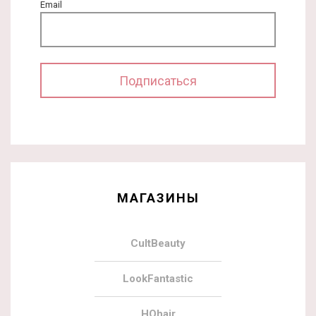
Email
МАГАЗИНЫ
CultBeauty
LookFantastic
HQhair