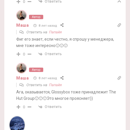
Ответить
0
Автор
Маша
8 лет назад
Ответить на
Папайя
Фиг его знает, если честно, я спрошу у менеджера,
мне тоже интересно🙂🙂🙂
Ответить
0
Автор
Маша
8 лет назад
Ответить на
Папайя
Ага, оказывается, Glossybox тоже принадлежит The
Hut Group🙂🙂🙂Это многое проясняет))
Ответить
0