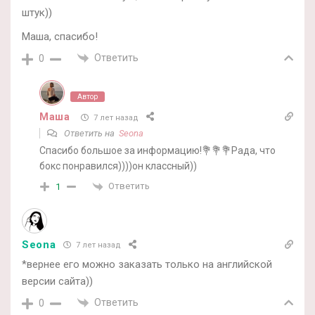
штук))
Маша, спасибо!
Ответить
0
Автор
Маша
7 лет назад
Ответить на
Seona
Спасибо большое за информацию!💐💐💐Рада, что
бокс понравился))))он классный))
Ответить
1
Seona
7 лет назад
*вернее его можно заказать только на английской
версии сайта))
Ответить
0