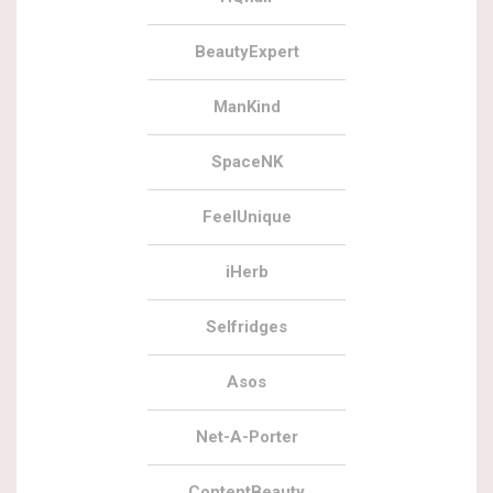
BeautyExpert
ManKind
SpaceNK
FeelUnique
iHerb
Selfridges
Asos
Net-A-Porter
ContentBeauty