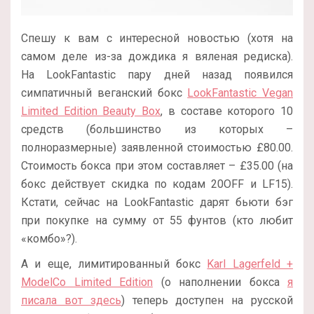
Спешу к вам с интересной новостью (хотя на
самом деле из-за дождика я вяленая редиска).
На LookFantastic пару дней назад появился
симпатичный веганский бокс
LookFantastic Vegan
Limited Edition Beauty Box
, в составе которого 10
средств (большинство из которых –
полноразмерные) заявленной стоимостью
£80.00.
Стоимость бокса при этом составляет –
£35.00 (на
бокс действует скидка по кодам 20OFF и LF15).
Кстати, сейчас на LookFantastic дарят бьюти бэг
при покупке на сумму от 55 фунтов (кто любит
«комбо»?).
А и еще, лимитированный бокс
Karl Lagerfeld +
ModelCo Limited Edition
(о наполнении бокса
я
писала вот здесь
) теперь доступен на русской