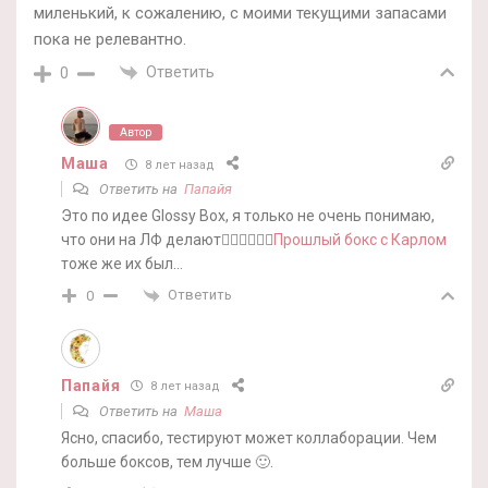
миленький, к сожалению, с моими текущими запасами
пока не релевантно.
Ответить
0
Автор
Маша
8 лет назад
Ответить на
Папайя
Это по идее Glossy Box, я только не очень понимаю,
что они на ЛФ делают🤷‍♀️🤷‍♀️🤷‍♀️
Прошлый бокс с Карлом
тоже же их был…
Ответить
0
Папайя
8 лет назад
Ответить на
Маша
Ясно, спасибо, тестируют может коллаборации. Чем
больше боксов, тем лучше 🙂.