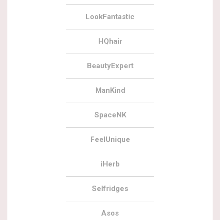
LookFantastic
HQhair
BeautyExpert
ManKind
SpaceNK
FeelUnique
iHerb
Selfridges
Asos