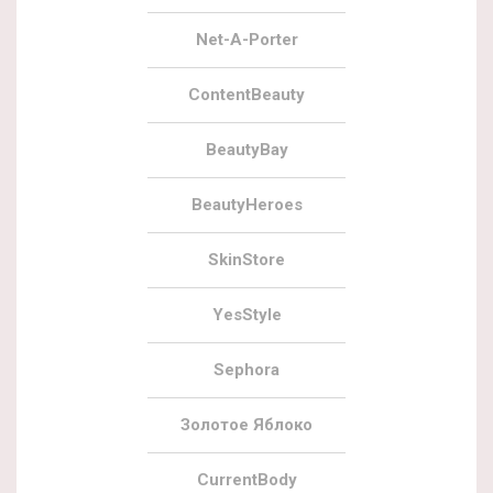
Net-A-Porter
ContentBeauty
BeautyBay
BeautyHeroes
SkinStore
YesStyle
Sephora
Золотое Яблоко
CurrentBody