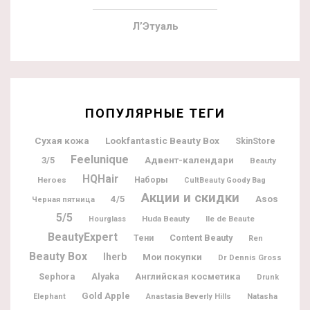
Л’Этуаль
ПОПУЛЯРНЫЕ ТЕГИ
Lookfantastic Beauty Box
Сухая кожа
SkinStore
Feelunique
Адвент-календари
3/5
Beauty
HQHair
Heroes
Наборы
CultBeauty Goody Bag
Акции и скидки
4/5
Asos
Черная пятница
5/5
Huda Beauty
Ile de Beaute
Hourglass
BeautyExpert
Content Beauty
Тени
Ren
Beauty Box
Iherb
Мои покупки
Dr Dennis Gross
Sephora
Alyaka
Английская косметика
Drunk
Gold Apple
Natasha
Elephant
Anastasia Beverly Hills