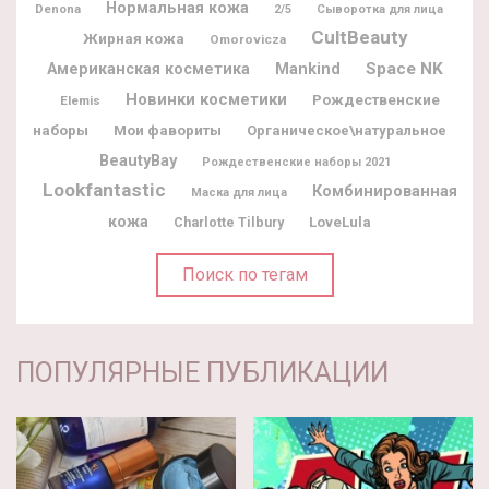
Нормальная кожа
Denona
2/5
Сыворотка для лица
CultBeauty
Жирная кожа
Omorovicza
Space NK
Американская косметика
Mankind
Новинки косметики
Рождественские
Elemis
наборы
Мои фавориты
Органическое\натуральное
BeautyBay
Рождественские наборы 2021
Lookfantastic
Комбинированная
Маска для лица
кожа
Charlotte Tilbury
LoveLula
Поиск по тегам
ПОПУЛЯРНЫЕ ПУБЛИКАЦИИ