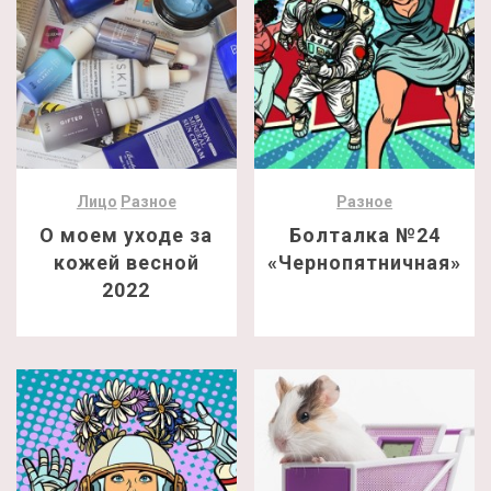
Лицо
Разное
Разное
О моем уходе за
Болталка №24
кожей весной
«Чернопятничная»
2022