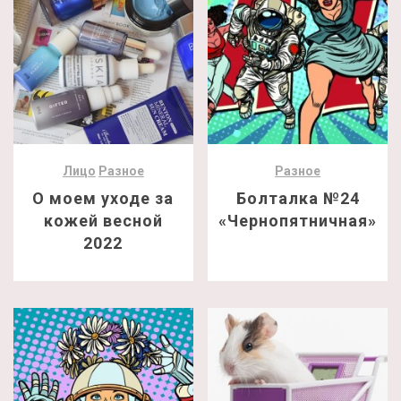
Лицо
Разное
Разное
О моем уходе за
Болталка №24
кожей весной
«Чернопятничная»
2022