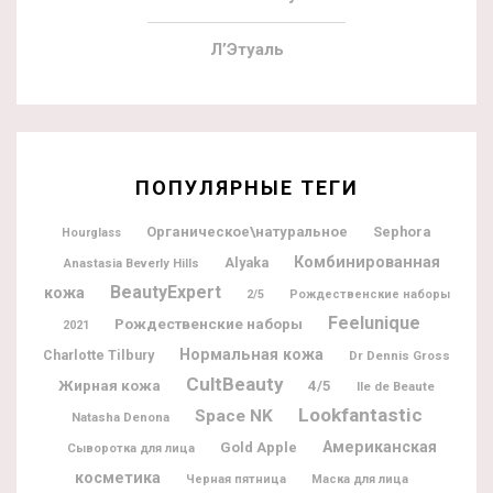
Л’Этуаль
ПОПУЛЯРНЫЕ ТЕГИ
Органическое\натуральное
Sephora
Hourglass
Комбинированная
Alyaka
Anastasia Beverly Hills
BeautyExpert
кожа
2/5
Рождественские наборы
Feelunique
Рождественские наборы
2021
Нормальная кожа
Charlotte Tilbury
Dr Dennis Gross
CultBeauty
Жирная кожа
4/5
Ile de Beaute
Lookfantastic
Space NK
Natasha Denona
Американская
Gold Apple
Сыворотка для лица
косметика
Черная пятница
Маска для лица