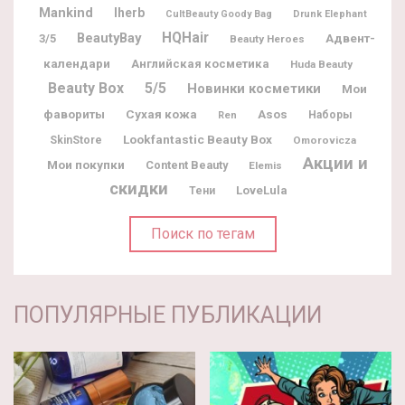
Mankind
Iherb
CultBeauty Goody Bag
Drunk Elephant
BeautyBay
HQHair
Адвент-
3/5
Beauty Heroes
календари
Английская косметика
Huda Beauty
Beauty Box
5/5
Новинки косметики
Мои
фавориты
Сухая кожа
Asos
Наборы
Ren
Lookfantastic Beauty Box
SkinStore
Omorovicza
Акции и
Мои покупки
Content Beauty
Elemis
скидки
LoveLula
Тени
Поиск по тегам
ПОПУЛЯРНЫЕ ПУБЛИКАЦИИ