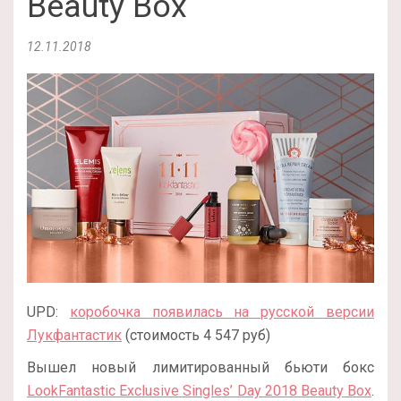
Beauty Box
12.11.2018
UPD:
коробочка появилась на русской версии
Лукфантастик
(стоимость 4 547 руб)
Вышел новый лимитированный бьюти бокс
LookFantastic Exclusive Singles’ Day 2018 Beauty Box
.