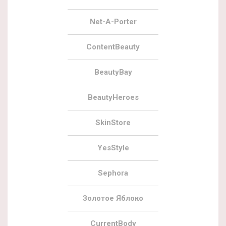
Net-A-Porter
ContentBeauty
BeautyBay
BeautyHeroes
SkinStore
YesStyle
Sephora
Золотое Яблоко
CurrentBody