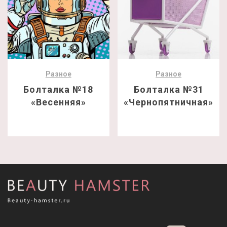
Разное
Разное
Болталка №18
Болталка №31
«Весенняя»
«Чернопятничная»