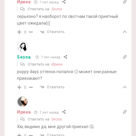
Ирина
7 лет назад
Ответить на
Seona
серьезно? я наоборот по свотчам такой приятный
цвет ожидала(((
Ответить
0
Seona
7 лет назад
Ответить на
Ирина
poppy days оттенок попался 🙁 может они разные
приезжают?
Ответить
0
Ирина
7 лет назад
Ответить на
Seona
Хм, видимо да, мне другой приехал 🤔
Ответить
0