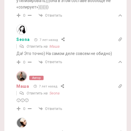
утилизировать)))она в этом составе воообще не
«солирует»)))))))
Ответить
0
Seona
7 лет назад
Ответить на
Маша
Да! Это точно) На самом деле совсем не обидно)
Ответить
0
Автор
Маша
7 лет назад
Ответить на
Seona
🙂🙂🙂
Ответить
0