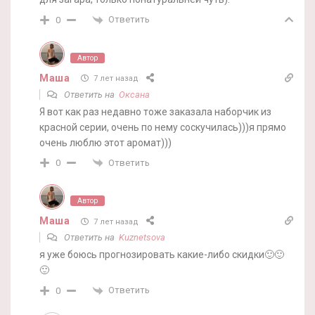
Ответить
0
Автор
Маша
7 лет назад
Ответить на
Оксана
Я вот как раз недавно тоже заказала наборчик из
красной серии, очень по нему соскучилась)))я прямо
очень люблю этот аромат)))
Ответить
0
Автор
Маша
7 лет назад
Ответить на
Kuznetsova
я уже боюсь прогнозировать какие-либо скидки🙂🙂
🙂
Ответить
0