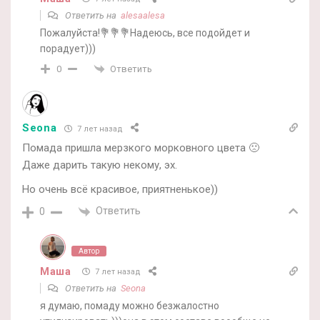
Ответить на
alesaalesa
Пожалуйста!💐💐💐Надеюсь, все подойдет и
порадует)))
Ответить
0
Seona
7 лет назад
Помада пришла мерзкого морковного цвета 🙁
Даже дарить такую некому, эх.
Но очень всё красивое, приятненькое))
Ответить
0
Автор
Маша
7 лет назад
Ответить на
Seona
я думаю, помаду можно безжалостно