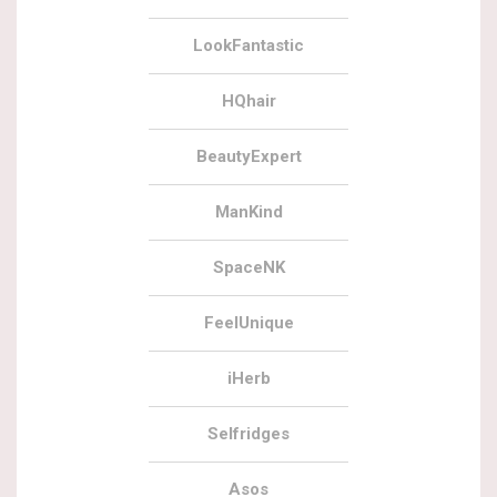
LookFantastic
HQhair
BeautyExpert
ManKind
SpaceNK
FeelUnique
iHerb
Selfridges
Asos