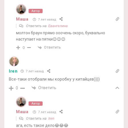
Автор
Маша
7 лет назад
Ответить на
Евангелина
молтон браун прямо ооочень скоро, буквально
наступает на пятки😉😉😉
Ответить
0
Iren
7 лет назад
Все-таки отобрали мы коробку у китайцев))))
Ответить
0
Автор
Маша
7 лет назад
Ответить на
Iren
ага, есть такое дело😂😂😂