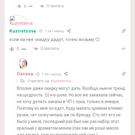
Ответить
0
Kuznetsova
7 лет назад
если на неё скидку дадут, точно возьму 🙂
Ответить
0
Оксана
7 лет назад
Ответить на
Kuznetsova
Вполне даже скидку могут дать. Вообще нынче тренд
на щедрость :))) я в шоке. Но все же заказала сейчас,
не хочу делать заказы в ЧП с лука, только в январе.
Поэтому ко мне он едет, буду мазать кремом елемис
ручки, чет соскучилась аж по бренду. Сто лет его не
было у меня, последний раз был как раз набор этот
красный с ароматом монои (пах как ив роше масло
для загара, только понатуральней чуть).