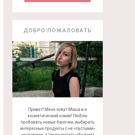
ДОБРО ПОЖАЛОВАТЬ
Привет! Меня зовут Маша и я
косметический хомяк! Люблю
пробовать новые баночки, выбирать
интересные продукты с не «пустыми»
составами, а также писать обо всем