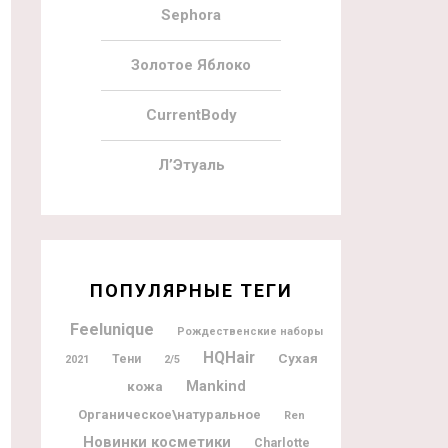
Sephora
Золотое Яблоко
CurrentBody
Л’Этуаль
ПОПУЛЯРНЫЕ ТЕГИ
Feelunique
Рождественские наборы
HQHair
Сухая
Тени
2021
2/5
Mankind
кожа
Органическое\натуральное
Ren
Новинки косметики
Charlotte