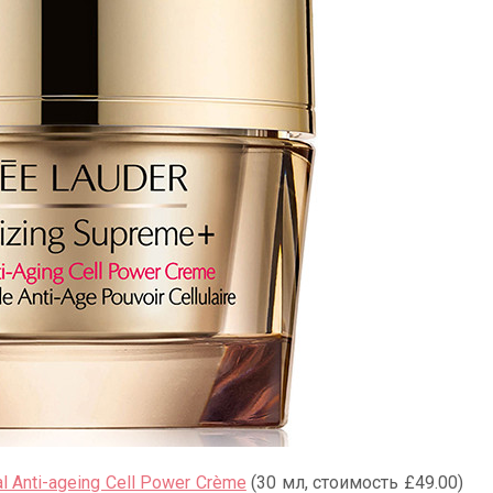
al Anti-ageing Cell Power Crème
(30 мл, стоимость £49.00)