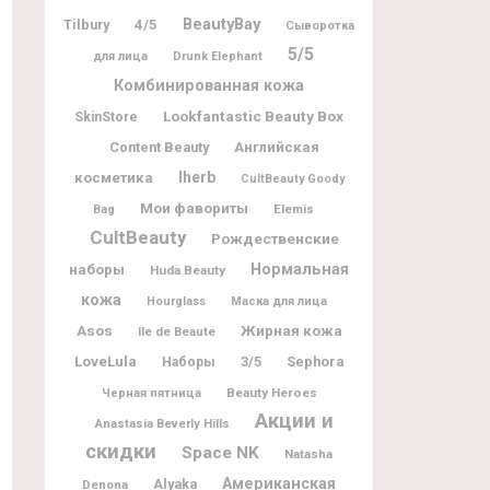
BeautyBay
Tilbury
4/5
Сыворотка
5/5
для лица
Drunk Elephant
Комбинированная кожа
Lookfantastic Beauty Box
SkinStore
Content Beauty
Английская
Iherb
косметика
CultBeauty Goody
Мои фавориты
Elemis
Bag
CultBeauty
Рождественские
наборы
Нормальная
Huda Beauty
кожа
Hourglass
Маска для лица
Жирная кожа
Asos
Ile de Beaute
LoveLula
3/5
Sephora
Наборы
Beauty Heroes
Черная пятница
Акции и
Anastasia Beverly Hills
скидки
Space NK
Natasha
Американская
Alyaka
Denona