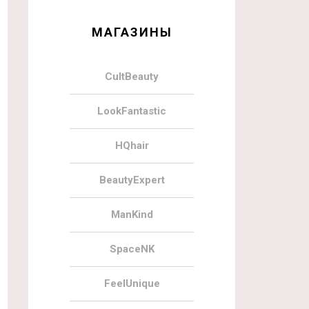
МАГАЗИНЫ
CultBeauty
LookFantastic
HQhair
BeautyExpert
ManKind
SpaceNK
FeelUnique