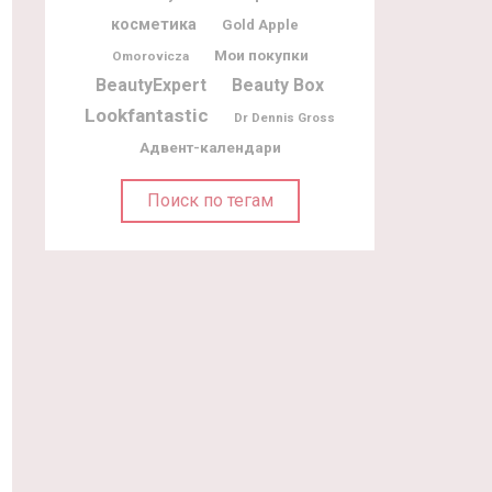
косметика
Gold Apple
Мои покупки
Omorovicza
BeautyExpert
Beauty Box
Lookfantastic
Dr Dennis Gross
Адвент-календари
Поиск по тегам