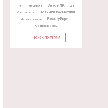
Space NK
Ren
Hourglass
2/5
Новинки косметики
Omorovicza
BeautyExpert
Маска для лица
Content Beauty
Поиск по тегам