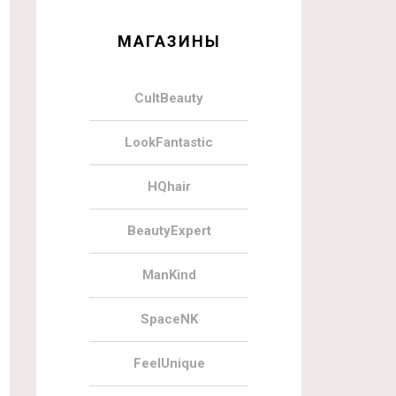
МАГАЗИНЫ
CultBeauty
LookFantastic
HQhair
BeautyExpert
ManKind
SpaceNK
FeelUnique