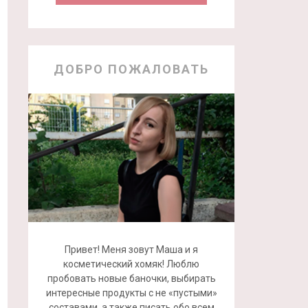
ДОБРО ПОЖАЛОВАТЬ
Привет! Меня зовут Маша и я
косметический хомяк! Люблю
пробовать новые баночки, выбирать
интересные продукты с не «пустыми»
составами, а также писать обо всем