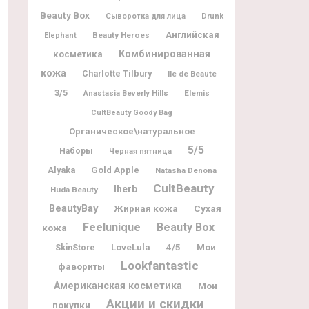
Beauty Box
Сыворотка для лица
Drunk
Английская
Beauty Heroes
Elephant
Комбинированная
косметика
кожа
Charlotte Tilbury
Ile de Beaute
3/5
Elemis
Anastasia Beverly Hills
CultBeauty Goody Bag
Органическое\натуральное
5/5
Наборы
Черная пятница
Alyaka
Gold Apple
Natasha Denona
CultBeauty
Iherb
Huda Beauty
BeautyBay
Жирная кожа
Сухая
Feelunique
Beauty Box
кожа
Мои
LoveLula
4/5
SkinStore
Lookfantastic
фавориты
Американская косметика
Мои
Акции и скидки
покупки