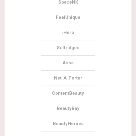
SpaceNK
FeelUnique
iHerb
Selfridges
Asos
Net-A-Porter
ContentBeauty
BeautyBay
BeautyHeroes