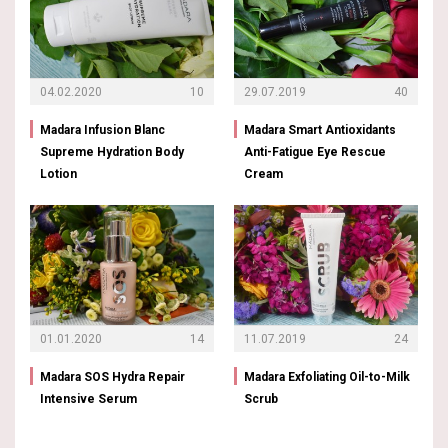
04.02.2020
10
29.07.2019
40
Madara Infusion Blanc
Madara Smart Antioxidants
Supreme Hydration Body
Anti-Fatigue Eye Rescue
Lotion
Cream
01.01.2020
14
11.07.2019
24
Madara SOS Hydra Repair
Madara Exfoliating Oil-to-Milk
Intensive Serum
Scrub