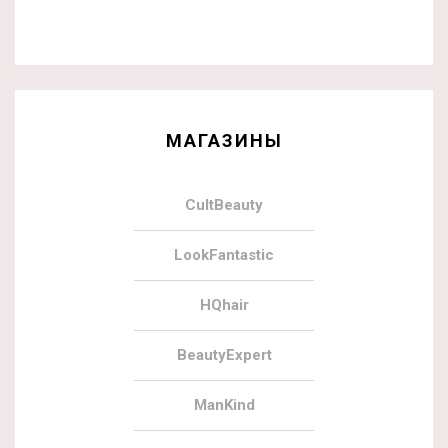
МАГАЗИНЫ
CultBeauty
LookFantastic
HQhair
BeautyExpert
ManKind