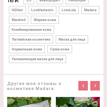
ТЕГИ:
2/5
BeautyExpert
Feelunique
HQHair
Lookfantastic
LoveLula
Madara
Mankind
Жирная кожа
Комбинированная кожа
Латвийская косметика
Маска для лица
Нормальная кожа
Сухая кожа
Увлажняющая маска для лица
Другие мои отзывы о
‹
›
косметике Madara: