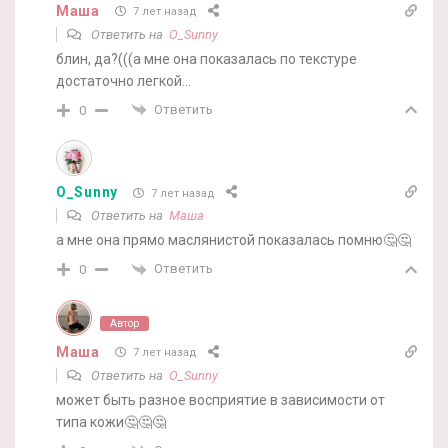
Маша
7 лет назад
Ответить на
O_Sunny
блин, да?(((а мне она показалась по текстуре
достаточно легкой…
Ответить
0
O_Sunny
7 лет назад
Ответить на
Маша
а мне она прямо маслянистой показалась помню🤔🤔
Ответить
0
Автор
Маша
7 лет назад
Ответить на
O_Sunny
может быть разное восприятие в зависимости от
типа кожи🤔🤔🤔