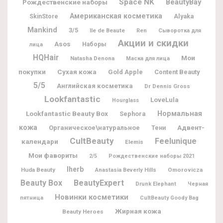
Space NK
BeautyBay
Рождественские наборы
Американская косметика
Alyaka
SkinStore
Mankind
3/5
Ile de Beaute
Ren
Сыворотка для
Акции и скидки
Asos
Наборы
лица
HQHair
Мои
Natasha Denona
Маска для лица
покупки
Сухая кожа
Gold Apple
Content Beauty
5/5
Английская косметика
Dr Dennis Gross
Lookfantastic
LoveLula
Hourglass
Lookfantastic Beauty Box
Нормальная
Sephora
кожа
Адвент-
Органическое\натуральное
Тени
CultBeauty
Feelunique
календари
Elemis
Мои фавориты
2/5
Рождественские наборы 2021
Iherb
Huda Beauty
Omorovicza
Anastasia Beverly Hills
Beauty Box
BeautyExpert
Drunk Elephant
Черная
Новинки косметики
пятница
CultBeauty Goody Bag
Жирная кожа
Beauty Heroes