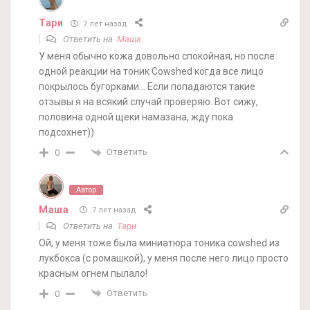
Тари
7 лет назад
Ответить на
Маша
У меня обычно кожа довольно спокойная, но после
одной реакции на тоник Cowshed когда все лицо
покрылось бугорками… Если попадаются такие
отзывы я на всякий случай проверяю. Вот сижу,
половина одной щеки намазана, жду пока
подсохнет))
Ответить
0
Автор
Маша
7 лет назад
Ответить на
Тари
Ой, у меня тоже была миниатюра тоника cowshed из
лукбокса (с ромашкой), у меня после него лицо просто
красным огнем пылало!
Ответить
0