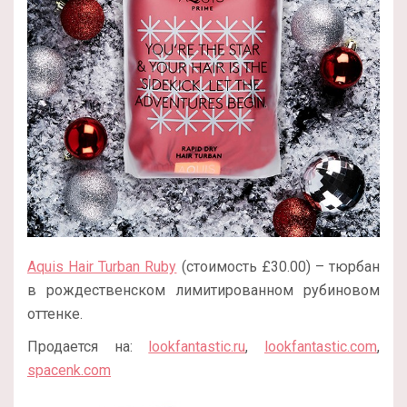
Aquis Hair Turban Ruby
(стоимость £30.00) – тюрбан
в рождественском лимитированном рубиновом
оттенке.
Продается на:
lookfantastic.ru
,
lookfantastic.com
,
spacenk.com