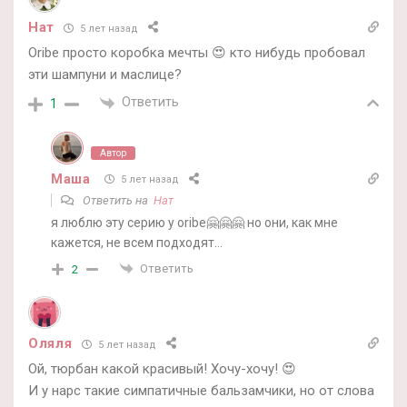
Нат
5 лет назад
Oribe просто коробка мечты 😍 кто нибудь пробовал
эти шампуни и маслице?
Ответить
1
Автор
Маша
5 лет назад
Ответить на
Нат
я люблю эту серию у oribe🤗🤗🤗 но они, как мне
кажется, не всем подходят…
Ответить
2
Оляля
5 лет назад
Ой, тюрбан какой красивый! Хочу-хочу! 😍
И у нарс такие симпатичные бальзамчики, но от слова