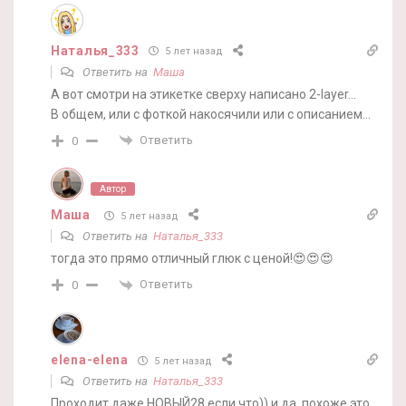
Наталья_333
5 лет назад
Ответить на
Маша
А вот смотри на этикетке сверху написано 2-layer…
В общем, или с фоткой накосячили или с описанием…
Ответить
0
Автор
Маша
5 лет назад
Ответить на
Наталья_333
тогда это прямо отличный глюк с ценой!😍😍😍
Ответить
0
elena-elena
5 лет назад
Ответить на
Наталья_333
Проходит даже НОВЫЙ28 если что)) и да, похоже,это