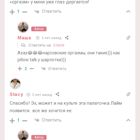
«оргазм» у меня уже глаз дергается!
Ответить
1
Автор
Маша
5 лет назад
Ответить на
Оляля
Ахах😂😂😂нарсовские оргазмы, они такие))) как
pillow talk у шарлотки)))
Ответить
2
Stacy
5 лет назад
Спасибо! Эх, может и на культе эта палаточка Лайм
появится.. все же хочется ее.
Ответить
1
Автор