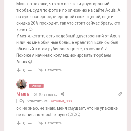
Маша, а похоже, что это все-таки двусторонний
тюрбан, судя по фото и по описанию на сайте Aquis. А
на луке, наверное, очередной глюк с ценой, еще и
скидка 20% проходит, так что стоит сейчас брать, кто
хочет 😊
У меня, кстати, есть подобный двусторонний от Aquis
и лично мне обычные больше нравятся. Если бы был
обычный в этом рубиновом цвете, то взяла бы!
Похоже я начинаю коллекционировать тюрбаны
Aquis 😂
Ответить
0
Автор
Маша
5 лет назад
Ответить на
Наталья_333
ох, не знаю, не знаю, меня смущает, что на упаковке
не написано «double layer»🤔🤔🤔
Ответить
0