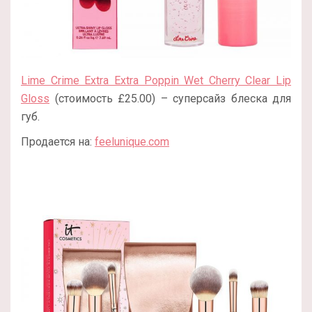
Lime Crime Extra Extra Poppin Wet Cherry Clear Lip
Gloss
(стоимость £25.00) – суперсайз блеска для
губ.
Продается на:
feelunique.com