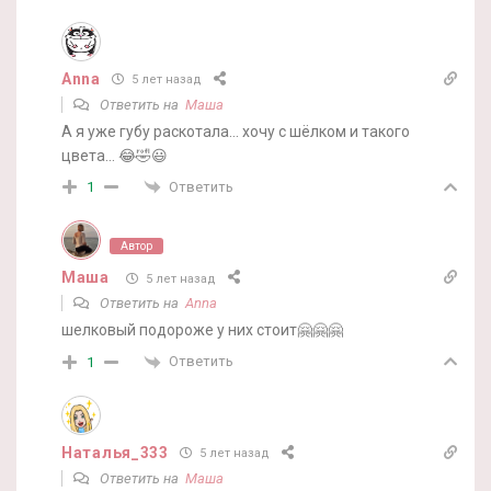
Anna
5 лет назад
Ответить на
Маша
А я уже губу раскотала… хочу с шёлком и такого
цвета… 😂🤣😃
Ответить
1
Автор
Маша
5 лет назад
Ответить на
Anna
шелковый подороже у них стоит🤗🤗🤗
Ответить
1
Наталья_333
5 лет назад
Ответить на
Маша