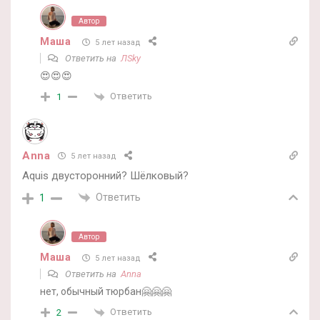
Автор
Маша
5 лет назад
Ответить на
ЛSky
😍😍😍
Ответить
1
Anna
5 лет назад
Aquis двусторонний? Шёлковый?
Ответить
1
Автор
Маша
5 лет назад
Ответить на
Anna
нет, обычный тюрбан🤗🤗🤗
Ответить
2