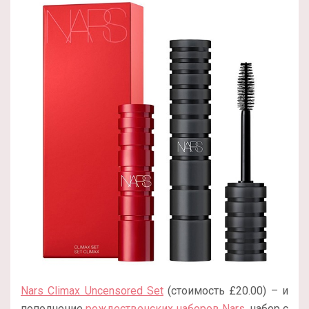
Nars Climax Uncensored Set
(стоимость £20.00) – и
пополнение
рождественских наборов Nars
, набор с