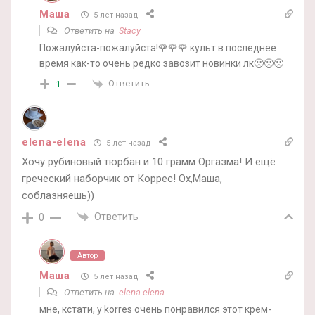
Маша
5 лет назад
Ответить на
Stacy
Пожалуйста-пожалуйста!🌹🌹🌹 культ в последнее
время как-то очень редко завозит новинки лк🙁🙁🙁
Ответить
1
elena-elena
5 лет назад
Хочу рубиновый тюрбан и 10 грамм Оргазма! И ещё
греческий наборчик от Коррес! Ох,Маша,
соблазняешь))
Ответить
0
Автор
Маша
5 лет назад
Ответить на
elena-elena
мне, кстати, у korres очень понравился этот крем-