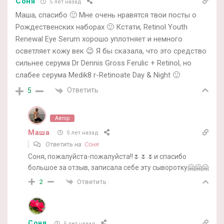
Соня
5 лет назад
Маша, спасибо 🙂 Мне очень нравятся твои посты о
Рождественских наборах 🙂 Кстати, Retinol Youth
Renewal Eye Serum хорошо уплотняет и немного
осветляет кожу век 😉 Я бы сказала, что это средство
сильнее серума Dr Dennis Gross Ferulic + Retinol, но
слабее серума Medik8 r-Retinoate Day & Night 🙂
Ответить
5
Автор
Маша
5 лет назад
Ответить на
Соня
Соня, пожалуйста-пожалуйста!!🌷🌷🌷и спасибо
большое за отзыв, записала себе эту сыворотку🤗🤗🤗
Ответить
2
Соня
5 лет назад