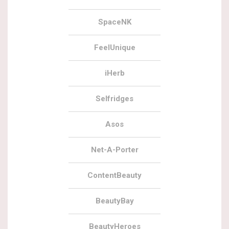
SpaceNK
FeelUnique
iHerb
Selfridges
Asos
Net-A-Porter
ContentBeauty
BeautyBay
BeautyHeroes