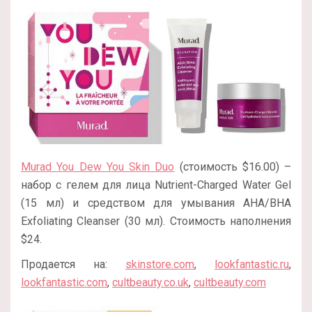
Murad You Dew You Skin Duo
(стоимость $16.00) –
набор с гелем для лица Nutrient-Charged Water Gel
(15 мл) и средством для умывания AHA/BHA
Exfoliating Cleanser (30 мл). Стоимость наполнения
$24.
Продается на:
skinstore.com
,
lookfantastic.ru
,
lookfantastic.com
,
cultbeauty.co.uk
,
cultbeauty.com