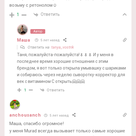
возьму с ретонолом☺
Ответить
1
Автор
Маша
5 лет назад
Ответить на
tanya_vostrik
Таня, пожалуйста-пожалуйста!🌷🌷🌷 И у меня в
последнее время хорошие отношения с этим
брендом, я вот только открыла умывашку с шариками
и собираюсь через неделю сыворотку-корректор для
век с витамином С открыть🤗🤗🤗
Ответить
1
anchousanch
5 лет назад
Маша, спасибо огромное!
у меня Murad всегда вызывает только самые хорошие