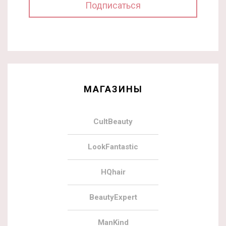
МАГАЗИНЫ
CultBeauty
LookFantastic
HQhair
BeautyExpert
ManKind