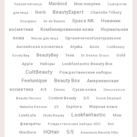
Mankind
Мои покупки
Черная пятница
Сыворотка
BeautyExpert
Iherb
Charlotte Tilbury
для лица
Space NK
Новинки
Ile de Beaute
Hourglass
косметики
Комбинированная кожа
Нормальная
кожа
Органическое\натуральное
Маска для лица
Английская косметика
Alyaka
Asos
CultBeauty
BeautyBay
Gold
Тени
Dr Dennis Gross
Goody Bag
Lookfantastic Beauty Box
Apple
Наборы
CultBeauty
Рождественские наборы
Feelunique
Beauty Box
Американская
косметика
4/5
Сухая кожа
Elemis
Omorovicza
Content Beauty
3/5
Beauty Heroes
Drunk Elephant
Жирная кожа
Sephora
Natasha Denona
2/5
Lookfantastic
Мои
LoveLula
Huda Beauty
фавориты
Рождественские наборы 2021
Ren
5/5
HQHair
SkinStore
Anastasia Beverly Hills