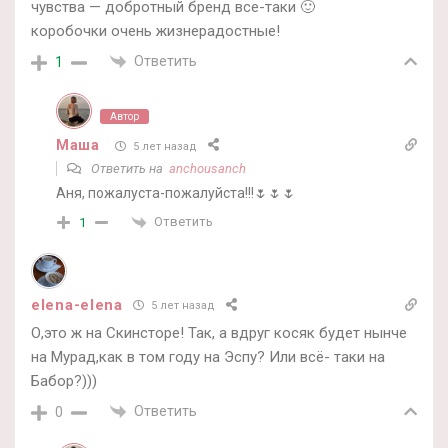
чувства — добротный бренд все-таки 🙂
коробочки очень жизнерадостные!
Ответить
1
Автор
Маша
5 лет назад
Ответить на
anchousanch
Аня, пожалуста-пожалуйста!!!🌷🌷🌷
Ответить
1
elena-elena
5 лет назад
О,это ж на Скинсторе! Так, а вдруг косяк будет нынче
на Мурад,как в том году на Эспу? Или всё- таки на
Бабор?)))
Ответить
0