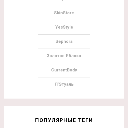
SkinStore
YesStyle
Sephora
Золотое Яблоко
CurrentBody
Л’Этуаль
ПОПУЛЯРНЫЕ ТЕГИ