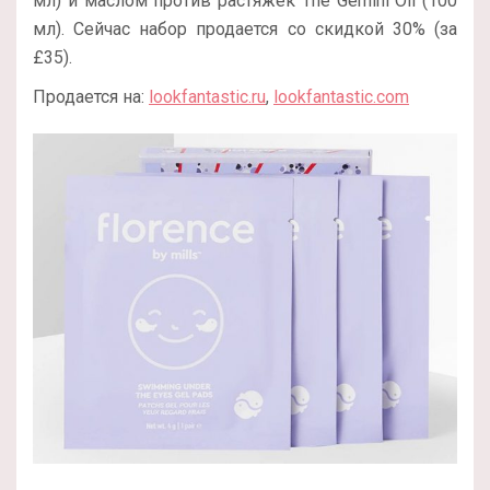
мл) и маслом против растяжек The Gemini Oil (100
мл). Сейчас набор продается со скидкой 30% (за
£35).
Продается на:
lookfantastic.ru
,
lookfantastic.com