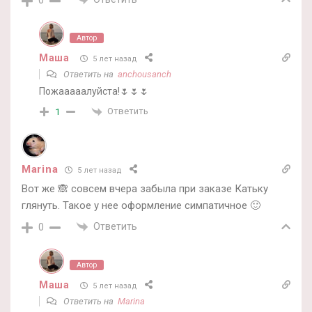
0
Автор
Маша
5 лет назад
Ответить на
anchousanch
Пожааааалуйста!🌷🌷🌷
Ответить
1
Marina
5 лет назад
Вот же 🙈 совсем вчера забыла при заказе Катьку
глянуть. Такое у нее оформление симпатичное 🙂
Ответить
0
Автор
Маша
5 лет назад
Ответить на
Marina