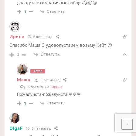
дааа, у нее симпатичные наборы😍😍😍
Ответить
1
Ирина
5 лет назад
Спасибо,Маша!С удовольствием возьму Кейт!😊
Ответить
0
Автор
Маша
5 лет назад
Ответить на
Ирина
Пожалуйста-пожалуйста!🌹🌹🌹
Ответить
1
↓
OlgaF
5 лет назад