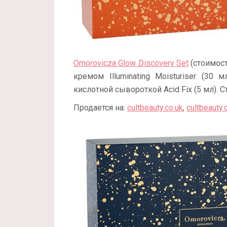
Omorovicza Glow Discovery Set
(стоимост
кремом Illuminating Moisturiser (30
кислотной сывороткой Acid Fix (5 мл). 
Продается на:
cultbeauty.co.uk
,
cultbeauty