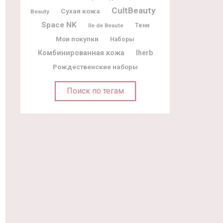
CultBeauty
Сухая кожа
Beauty
Space NK
Ile de Beaute
Тени
Мои покупки
Наборы
Комбинированная кожа
Iherb
Рождественские наборы
Поиск по тегам