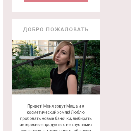
ДОБРО ПОЖАЛОВАТЬ
Привет! Меня зовут Маша и я
косметический хомяк! Люблю
пробовать новые баночки, выбирать
интересные продукты с не «пустыми»
составами, а также писать обо всем