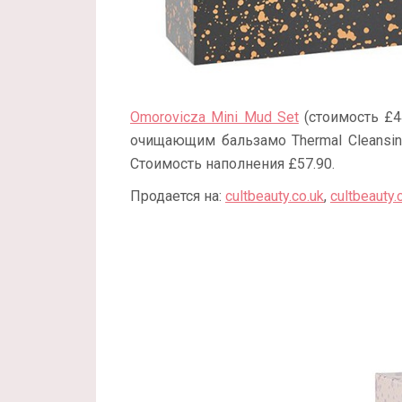
Omorovicza Mini Mud Set
(стоимость £44
очищающим бальзамо Thermal Cleansing
Стоимость наполнения £57.90.
Продается на:
cultbeauty.co.uk
,
cultbeauty