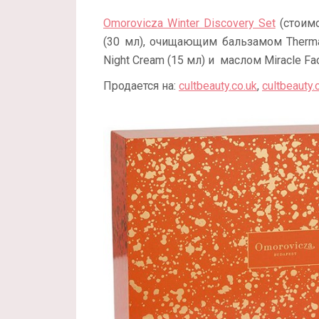
Omorovicza Winter Discovery Set
(стоимо
(30 мл), очищающим бальзамом Thermal
Night Cream (15 мл) и маслом Miracle Fac
Продается на:
cultbeauty.co.uk
,
cultbeauty