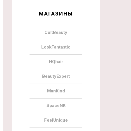
МАГАЗИНЫ
CultBeauty
LookFantastic
HQhair
BeautyExpert
ManKind
SpaceNK
FeelUnique