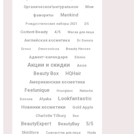
Мои
Органическое\натуральное
фавориты
Mankind
Рождественские наборы 2021
2/5
Content Beauty
4/5
Маска для лица
Английская косметика
Dr Dennis
Gross
Omorovicza
Beauty Heroes
Адвент-календари
Elemis
Акции и скидки
Asos
Beauty Box
HQHair
Американская косметика
Feelunique
Natasha
Hourglass
Lookfantastic
Alyaka
Denona
Новинки косметики
Gold Apple
Charlotte Tilbury
Ren
BeautyExpert
5/5
BeautyBay
SkinStore
Huda
Сыворотка для лица