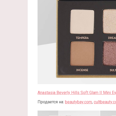
Anastasia Beverly Hills Soft Glam II Mini 
Продается на:
beautybay.com
,
cultbeauty.c