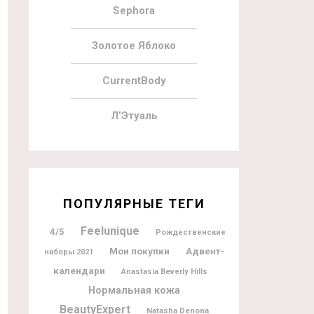
Sephora
Золотое Яблоко
CurrentBody
Л’Этуаль
ПОПУЛЯРНЫЕ ТЕГИ
Feelunique
4/5
Рождественские
Мои покупки
Адвент-
наборы 2021
календари
Anastasia Beverly Hills
Нормальная кожа
BeautyExpert
Natasha Denona