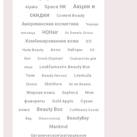
Акции и
Space NK
Alyaka
скидки
Content Beauty
Американская косметика
Черная
HQHair
Dr Dennis Gross
пятница
Комбинированная кожа
3/5
Asos
Huda Beauty
Наборы
2/5
Ren
Drunk Elephant
Сыворотка для
Lookfantastic Beauty Box
лица
LoveLula
Тени
Beauty Heroes
Elemis
SkinStore
Ile de Beaute
Жирная кожа
Мои
Sephora
фавориты
Gold Apple
Сухая
Beauty Box
кожа
CultBeauty Goody
BeautyBay
Omorovicza
Bag
Mankind
Органическое\натуральное