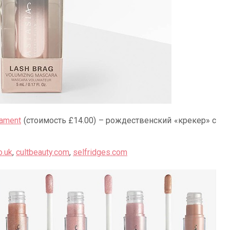
nament
(стоимость £14.00) – рождественский «крекер» с
o.uk
,
cultbeauty.com
,
selfridges.com