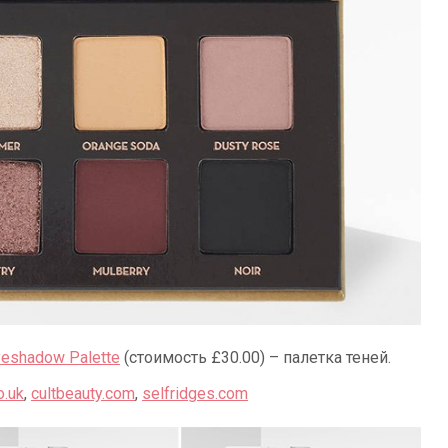
Eyeshadow Palette
(стоимость £30.00) – палетка теней.
o.uk
,
cultbeauty.com
,
selfridges.com