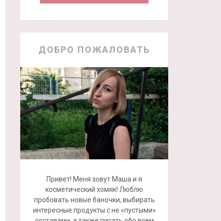
ДОБРО ПОЖАЛОВАТЬ
Привет! Меня зовут Маша и я
косметический хомяк! Люблю
пробовать новые баночки, выбирать
интересные продукты с не «пустыми»
составами, а также писать обо всем