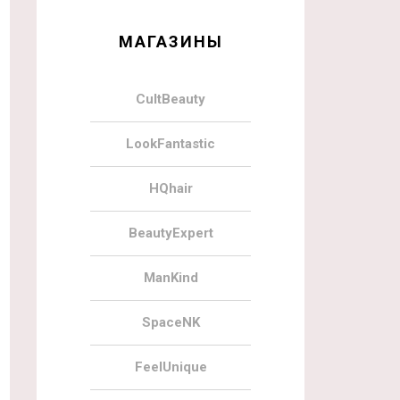
МАГАЗИНЫ
CultBeauty
LookFantastic
HQhair
BeautyExpert
ManKind
SpaceNK
FeelUnique