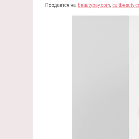
Продается на:
beautybay.com
,
cultbeauty.c