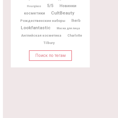
5/5
Новинки
Hourglass
CultBeauty
косметики
Рождественские наборы
Iherb
Lookfantastic
Маска для лица
Английская косметика
Charlotte
Tilbury
Поиск по тегам