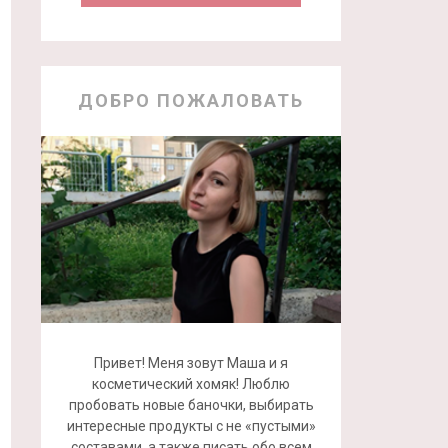
ДОБРО ПОЖАЛОВАТЬ
Привет! Меня зовут Маша и я
косметический хомяк! Люблю
пробовать новые баночки, выбирать
интересные продукты с не «пустыми»
составами, а также писать обо всем