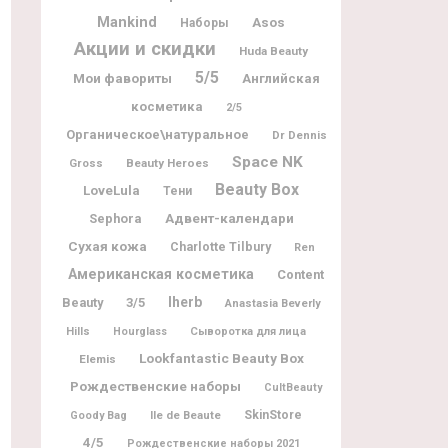
Mankind
Asos
Наборы
Акции и скидки
Huda Beauty
5/5
Мои фавориты
Английская
косметика
2/5
Органическое\натуральное
Dr Dennis
Space NK
Gross
Beauty Heroes
Beauty Box
LoveLula
Тени
Адвент-календари
Sephora
Сухая кожа
Charlotte Tilbury
Ren
Американская косметика
Content
Iherb
Beauty
3/5
Anastasia Beverly
Hills
Hourglass
Сыворотка для лица
Lookfantastic Beauty Box
Elemis
Рождественские наборы
CultBeauty
Ile de Beaute
SkinStore
Goody Bag
4/5
Рождественские наборы 2021