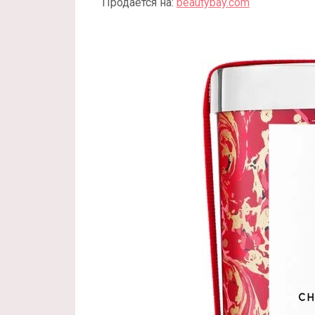
Продается на:
beautybay.com