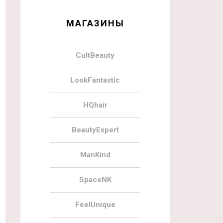
МАГАЗИНЫ
CultBeauty
LookFantastic
HQhair
BeautyExpert
ManKind
SpaceNK
FeelUnique