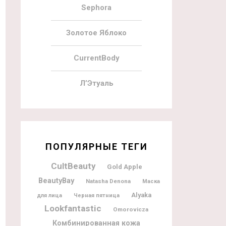
Sephora
Золотое Яблоко
CurrentBody
Л’Этуаль
ПОПУЛЯРНЫЕ ТЕГИ
CultBeauty
Gold Apple
BeautyBay
Natasha Denona
Маска
Alyaka
для лица
Черная пятница
Lookfantastic
Omorovicza
Комбинированная кожа