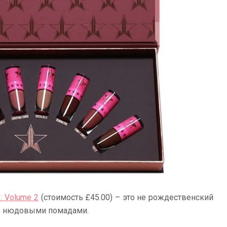
e: Volume 2
(стоимость £45.00) – это не рождественский
с 8 нюдовыми помадами.