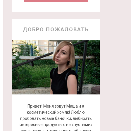
ДОБРО ПОЖАЛОВАТЬ
Привет! Меня зовут Маша и я
косметический хомяк! Люблю
пробовать новые баночки, выбирать
интересные продукты с не «пустыми»
составами, а также писать обо всем