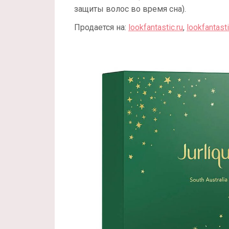
защиты волос во время сна).
Продается на:
lookfantastic.ru
,
lookfantast