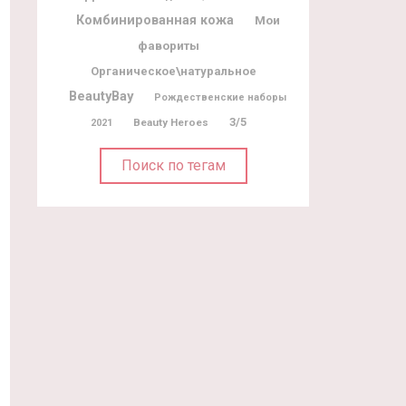
Комбинированная кожа
Мои
фавориты
Органическое\натуральное
BeautyBay
Рождественские наборы
3/5
Beauty Heroes
2021
Поиск по тегам