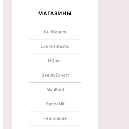
МАГАЗИНЫ
CultBeauty
LookFantastic
HQhair
BeautyExpert
ManKind
SpaceNK
FeelUnique