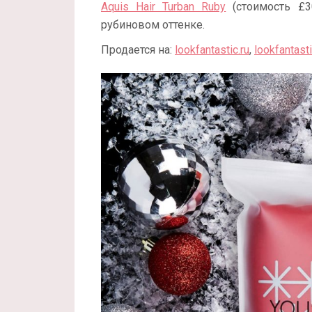
Aquis Hair Turban Ruby
(стоимость £3
рубиновом оттенке.
Продается на:
lookfantastic.ru
,
lookfantast