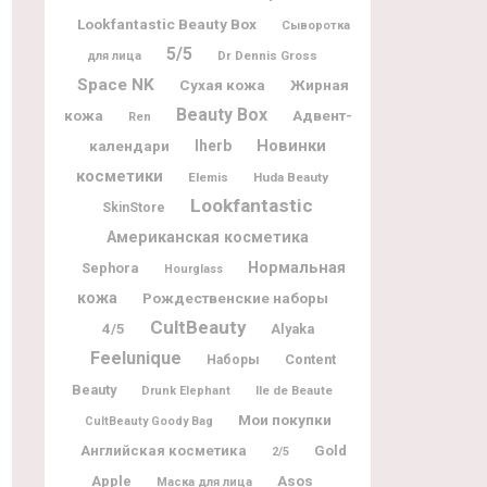
Lookfantastic Beauty Box
Сыворотка
5/5
Dr Dennis Gross
для лица
Space NK
Жирная
Сухая кожа
Beauty Box
кожа
Адвент-
Ren
Новинки
календари
Iherb
косметики
Elemis
Huda Beauty
Lookfantastic
SkinStore
Американская косметика
Нормальная
Sephora
Hourglass
кожа
Рождественские наборы
CultBeauty
4/5
Alyaka
Feelunique
Content
Наборы
Beauty
Ile de Beaute
Drunk Elephant
Мои покупки
CultBeauty Goody Bag
Английская косметика
Gold
2/5
Apple
Asos
Маска для лица