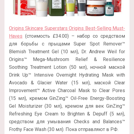
Origins Skincare Superstars Origins Best-Selling Must-
Haves
(стоимость £34.00) – набор со средством
для борьбы с прыщами Super Spot Remover™
Blemish Treatment Gel (10 мл), Dr. Andrew Weil for
Origins™ Mega-Mushroom Relief & Resilience
Soothing Treatment Lotion (50 мл), ночной маской
Drink Up™ Intensive Overnight Hydrating Mask with
Avocado & Glacier Water (15 мл), маской Clear
Improvement™ Active Charcoal Mask to Clear Pores
(15 мл), кремом GinZing™ Oil-Free Energy-Boosting
Gel Moisturizer (30 мл), кремом для век GinZing™
Refreshing Eye Cream to Brighten & Depuff (5 мл),
средством для умывания Checks and Balances™
Frothy Face Wash (30 мл). Пока отправляют в РФ.