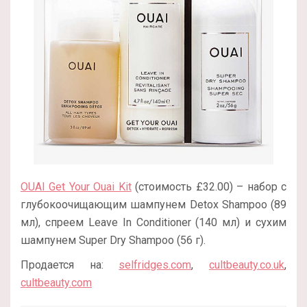
OUAI Get Your Ouai Kit
(стоимость £32.00) – набор с
глубокоочищающим шампунем Detox Shampoo (89
мл), спреем Leave In Conditioner (140 мл) и сухим
шампунем Super Dry Shampoo (56 г).
Продается на:
selfridges.com
,
cultbeauty.co.uk
,
cultbeauty.com