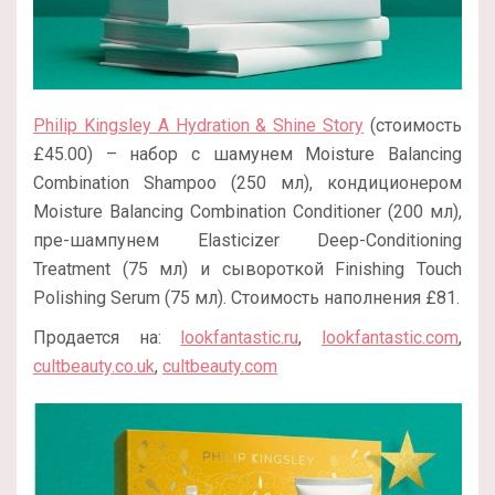
Philip Kingsley A Hydration & Shine Story
(стоимость
£45.00) – набор с шамунем Moisture Balancing
Combination Shampoo (250 мл), кондиционером
Moisture Balancing Combination Conditioner (200 мл),
пре-шампунем Elasticizer Deep-Conditioning
Treatment (75 мл) и сывороткой Finishing Touch
Polishing Serum (75 мл). Стоимость наполнения £81.
Продается на:
lookfantastic.ru
,
lookfantastic.com
,
cultbeauty.co.uk
,
cultbeauty.com