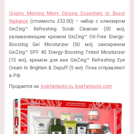
Origins Morning Merry Ginzing Essentials to Boost
Radiance
(стоимость £32.00) – набор с клинзером
GinZing™ Refreshing Scrub Cleanser (50 мл),
увлаженяющим кремом GinZing™ Oil-Free Energy-
Boosting Gel Moisturizer (50 мл), санскрином
GinZing™ SPF 40 Energy-Boosting Tinted Moisturizer
(15 мл), кремом для век GinZing™ Refreshing Eye
Cream to Brighten & Depuff (5 мл). Пока отправляют
в РФ.
Продается на:
lookfantastic.ru
,
lookfantastic.com