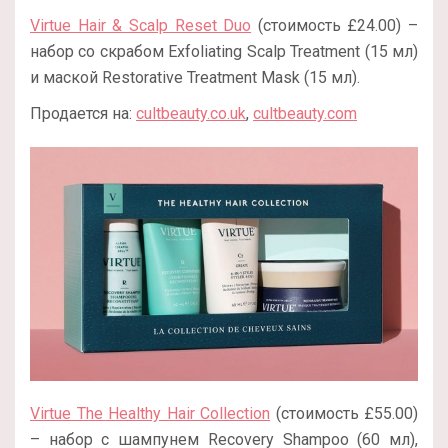
Virtue Hair & Scalp Reset Duo
(стоимость £24.00) –
набор со скрабом Exfoliating Scalp Treatment (15 мл)
и маской Restorative Treatment Mask (15 мл).
Продается на:
cultbeauty.co.uk
,
cultbeauty.com
Virtue The Healthy Hair Collection
(стоимость £55.00)
– набор с шампунем Recovery Shampoo (60 мл),