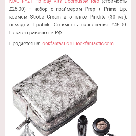
MAC FY21 Holiday Kits Doorbuster Red
(стоимость
£25.00) – набор с праймером Prep + Prime Lip,
кремом Strobe Cream в оттенке Pinklite (30 мл),
помадой Lipstick. Стоимость наполнения £46.00.
Пока отправляют в РФ.
Продается на:
lookfantastic.ru
,
lookfantastic.com