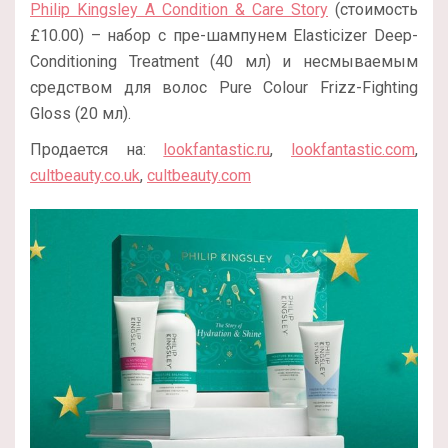
Philip Kingsley A Condition & Care Story
(стоимость
£10.00) – набор с пре-шампунем Elasticizer Deep-
Conditioning Treatment (40 мл) и несмываемым
средством для волос Pure Colour Frizz-Fighting
Gloss (20 мл).
Продается на:
lookfantastic.ru
,
lookfantastic.com
,
cultbeauty.co.uk
,
cultbeauty.com