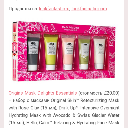
Продается на:
lookfantastic.ru
,
lookfantastic.com
Origins Mask Delights Essentials
(стоимость £20.00)
– набор с масками Original Skin™ Retexturizing Mask
with Rose Clay (15 мл), Drink Up™ Intensive Overnight
Hydrating Mask with Avocado & Swiss Glacier Water
(15 мл), Hello, Calm™ Relaxing & Hydrating Face Mask