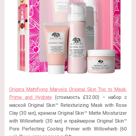
Origins Mattifying Marvels Original Skin Trio to Mask,
Prime and Hydrate
(стоимость £32.00) – набор с
маской Original Skin™ Retexturizing Mask with Rose
Clay (30 мл), кремом Original Skin™ Matte Moisturizer
with Willowherb (30 мл) и праймером Original Skin™
Pore Perfecting Cooling Primer with Willowherb (60