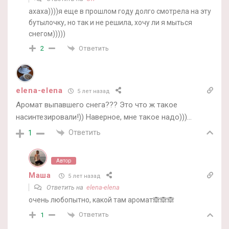
ахаха))))я еще в прошлом году долго смотрела на эту
бутылочку, но так и не решила, хочу ли я мыться
снегом)))))
Ответить
2
elena-elena
5 лет назад
Аромат выпавшего снега??? Это что ж такое
насинтезировали!)) Наверное, мне такое надо)))…
Ответить
1
Автор
Маша
5 лет назад
Ответить на
elena-elena
очень любопытно, какой там аромат🙈🙈🙈
Ответить
1