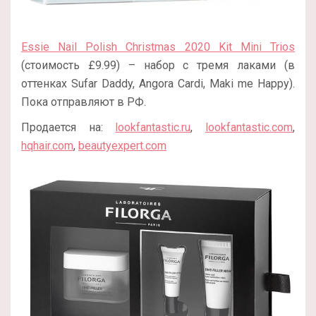
Essie Nail Polish Christmas 2020 Kit Mini Trios
(стоимость £9.99) – набор с тремя лаками (в
оттенках Sufar Daddy, Angora Cardi, Maki me Happy).
Пока отправляют в РФ.
Продается на:
lookfantastic.ru
,
lookfantastic.com
,
hqhair.com
,
beautyexpert.com