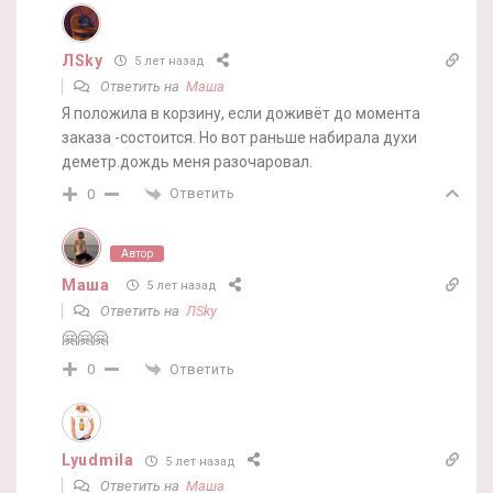
ЛSky
5 лет назад
Ответить на
Маша
Я положила в корзину, если доживёт до момента
заказа -состоится. Но вот раньше набирала духи
деметр.дождь меня разочаровал.
Ответить
0
Автор
Маша
5 лет назад
Ответить на
ЛSky
🤗🤗🤗
Ответить
0
Lyudmila
5 лет назад
Ответить на
Маша