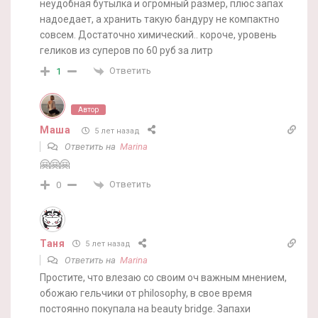
неудобная бутылка и огромный размер, плюс запах
надоедает, а хранить такую бандуру не компактно
совсем. Достаточно химический.. короче, уровень
геликов из суперов по 60 руб за литр
Ответить
1
Автор
Маша
5 лет назад
Ответить на
Marina
🤗🤗🤗
Ответить
0
Таня
5 лет назад
Ответить на
Marina
Простите, что влезаю со своим оч важным мнением,
обожаю гельчики от philosophy, в свое время
постоянно покупала на beauty bridge. Запахи