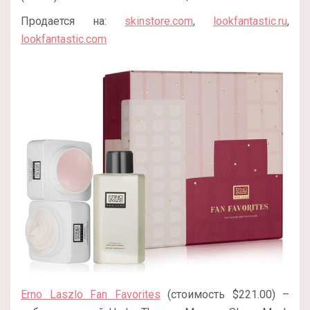
Продается на:
skinstore.com
,
lookfantastic.ru
,
lookfantastic.com
Erno Laszlo Fan Favorites
(стоимость $221.00) –