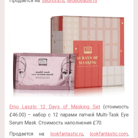
Продается на:
sephora.ru
,
iledebeaute.ru
Erno Laszlo 12 Days of Masking Set
(стоимость
£46.00) – набор с 12 парами патчей Multi-Task Eye
Serum Mask. Стоимость наполнения £70.
Продается на:
lookfantastic.ru
,
lookfantastic.com
,