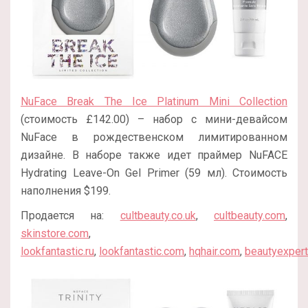
NuFace Break The Ice Platinum Mini Collection
(стоимость £142.00) – набор с мини-девайсом
NuFace в рождественском лимитированном
дизайне. В наборе также идет праймер NuFACE
Hydrating Leave-On Gel Primer (59 мл). Стоимость
наполнения $199.
Продается на:
cultbeauty.co.uk
,
cultbeauty.com
,
skinstore.com
,
lookfantastic.ru
,
lookfantastic.com
,
hqhair.com
,
beautyexper