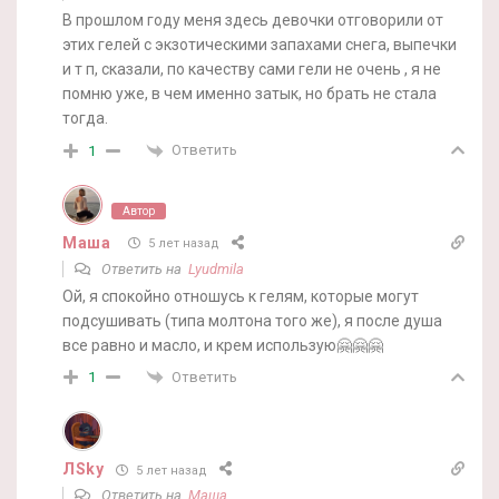
В прошлом году меня здесь девочки отговорили от
этих гелей с экзотическими запахами снега, выпечки
и т п, сказали, по качеству сами гели не очень , я не
помню уже, в чем именно затык, но брать не стала
тогда.
Ответить
1
Автор
Маша
5 лет назад
Ответить на
Lyudmila
Ой, я спокойно отношусь к гелям, которые могут
подсушивать (типа молтона того же), я после душа
все равно и масло, и крем использую🤗🤗🤗
Ответить
1
ЛSky
5 лет назад
Ответить на
Маша