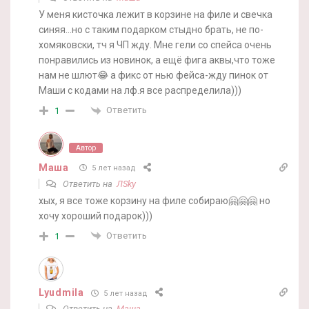
У меня кисточка лежит в корзине на филе и свечка
синяя…но с таким подарком стыдно брать, не по-
хомяковски, тч я ЧП жду. Мне гели со спейса очень
понравились из новинок, а ещё фига аквы,что тоже
нам не шлют😂 а фикс от нью фейса-жду пинок от
Маши с кодами на лф.я все распределила)))
Ответить
1
Автор
Маша
5 лет назад
Ответить на
ЛSky
хых, я все тоже корзину на филе собираю🤗🤗🤗 но
хочу хороший подарок)))
Ответить
1
Lyudmila
5 лет назад
Ответить на
Маша