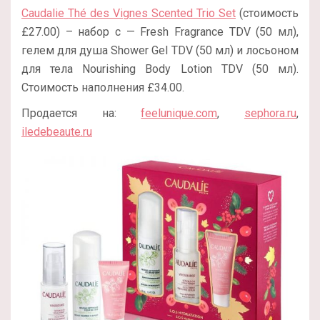
Caudalie Thé des Vignes Scented Trio Set
(стоимость
£27.00) – набор с — Fresh Fragrance TDV (50 мл),
гелем для душа Shower Gel TDV (50 мл) и лосьоном
для тела Nourishing Body Lotion TDV (50 мл).
Стоимость наполнения £34.00.
Продается на:
feelunique.com
,
sephora.ru
,
iledebeaute.ru