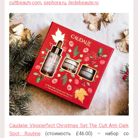
cultbeauty.com
,
sephora.ru
,
iledebeaute.ru
Caudalie Vinoperfect Christmas Set The Cult Anti-Dark
Spot Routine
(стоимость £46.00) – набор со