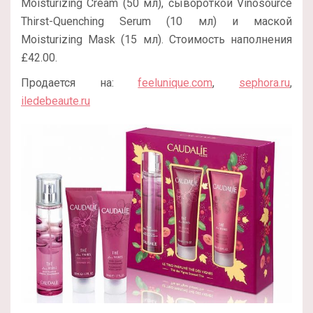
Moisturizing Cream (50 мл), сывороткой Vinosource
Thirst-Quenching Serum (10 мл) и маской
Moisturizing Mask (15 мл). Стоимость наполнения
£42.00.
Продается на:
feelunique.com
,
sephora.ru
,
iledebeaute.ru