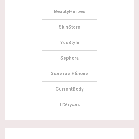
BeautyHeroes
SkinStore
YesStyle
Sephora
Золотое Яблоко
CurrentBody
Л’Этуаль