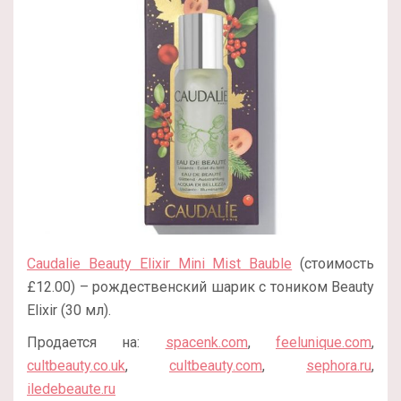
Caudalie Beauty Elixir Mini Mist Bauble
(стоимость
£12.00) – рождественский шарик с тоником Beauty
Elixir (30 мл).
Продается на:
spacenk.com
,
feelunique.com
,
cultbeauty.co.uk
,
cultbeauty.com
,
sephora.ru
,
iledebeaute.ru