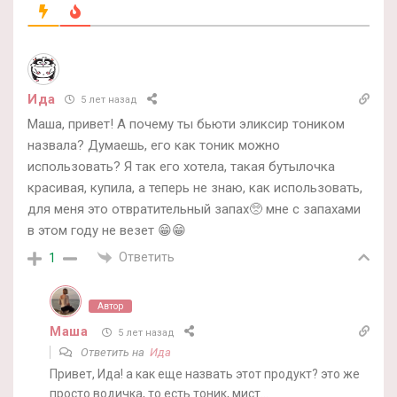
Ида
5 лет назад
Маша, привет! А почему ты бьюти эликсир тоником
назвала? Думаешь, его как тоник можно
использовать? Я так его хотела, такая бутылочка
красивая, купила, а теперь не знаю, как использовать,
для меня это отвратительный запах🥺 мне с запахами
в этом году не везет 😁😁
Ответить
1
Автор
Маша
5 лет назад
Ответить на
Ида
Привет, Ида! а как еще назвать этот продукт? это же
просто водичка, то есть тоник, мист…