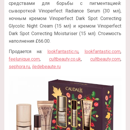
средствами для борьбы с пигментацией:
сывороткой Vinoperfect Radiance Serum (30 мл),
ночным кремом Vinoperfect Dark Spot Correcting
Glycolic Night Cream (15 мл) и кремом Vinoperfect
Dark Spot Correcting Moisturiser (15 мл). Стоимость
наполнения £66.00.
Продается на:
lookfantastic.ru
,
lookfantastic.com
,
feelunique.com
,
cultbeauty.co.uk
,
cultbeauty.com
,
sephora.ru
,
iledebeaute.ru