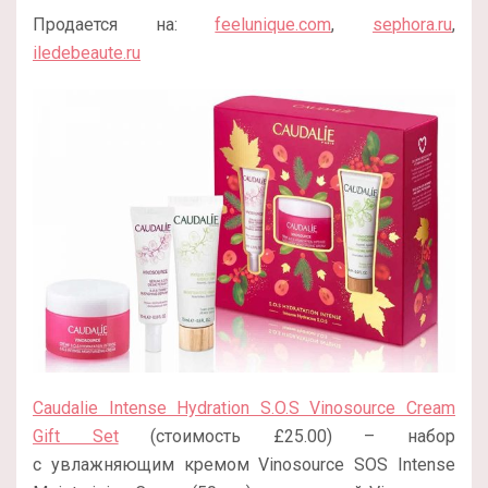
Продается на:
feelunique.com
,
sephora.ru
,
iledebeaute.ru
Caudalie Intense Hydration S.O.S Vinosource Cream
Gift Set
(стоимость £25.00) – набор
с увлажняющим кремом Vinosource SOS Intense