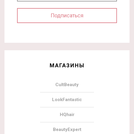
МАГАЗИНЫ
CultBeauty
LookFantastic
HQhair
BeautyExpert