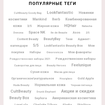
ПОПУЛЯРНЫЕ ТЕГИ
Lookfantastic
Новинки
CultBeauty Goody Bag
косметики
Mankind
Iherb
Комбинированная
HQHair
кожа
Жирная кожа
3/5
Natasha
Space NK
Asos
Denona
Ile de Beaute
2/5
BeautyBay
Адвент-
Content Beauty
Тени
5/5
календари
Lookfantastic Beauty Box
Мои
покупки
Мои фавориты
Наборы
Omorovicza
Рождественские наборы
Рождественские наборы 2021
Feelunique
Beauty Heroes
Сыворотка для лица
Сухая кожа
Маска для лица
Органическое\натуральное
Gold Apple
Hourglass
Нормальная кожа
Huda Beauty
Черная пятница
Акции и скидки
CultBeauty
Drunk Elephant
Beauty Box
Американская косметика
Sephora
LoveLula
Charlotte Tilbury
Alyaka
SkinStore