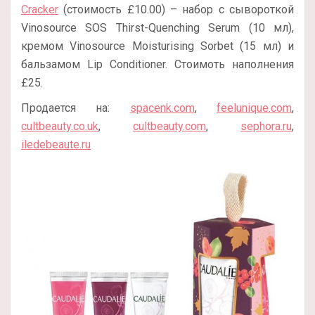
Cracker
(стоимость £10.00) – набор с сывороткой
Vinosource SOS Thirst-Quenching Serum (10 мл),
кремом Vinosource Moisturising Sorbet (15 мл) и
бальзамом Lip Conditioner. Стоимоть наполнения
£25.
Продается на:
spacenk.com
,
feelunique.com
,
cultbeauty.co.uk
,
cultbeauty.com
,
sephora.ru
,
iledebeaute.ru