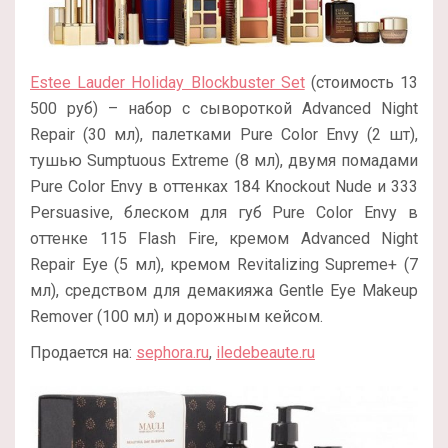
Estee Lauder Holiday Blockbuster Set
(стоимость 13
500 руб) – набор с сывороткой Advanced Night
Repair (30 мл), палетками Pure Color Envy (2 шт),
тушью Sumptuous Extreme (8 мл), двумя помадами
Pure Color Envy в оттенках 184 Knockout Nude и 333
Persuasive, блеском для губ Pure Color Envy в
оттенке 115 Flash Fire, кремом Advanced Night
Repair Eye (5 мл), кремом Revitalizing Supreme+ (7
мл), средством для демакияжа Gentle Eye Makeup
Remover (100 мл) и дорожным кейсом.
Продается на:
sephora.ru
,
iledebeaute.ru