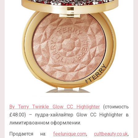
By Terry Twinkle Glow CC Highlighter
(стоимость
£48.00) – пудра-хайлайтер Glow CC Highlighter в
лимитирвоанном оформлении.
Продается на:
feelunique.com
,
cultbeauty.co.uk
,