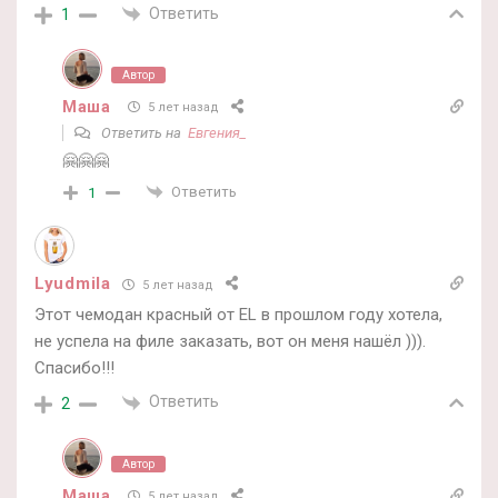
Ответить
1
Автор
Маша
5 лет назад
Ответить на
Евгения_
🤗🤗🤗
Ответить
1
Lyudmila
5 лет назад
Этот чемодан красный от EL в прошлом году хотела,
не успела на филе заказать, вот он меня нашёл ))).
Спасибо!!!
Ответить
2
Автор
Маша
5 лет назад