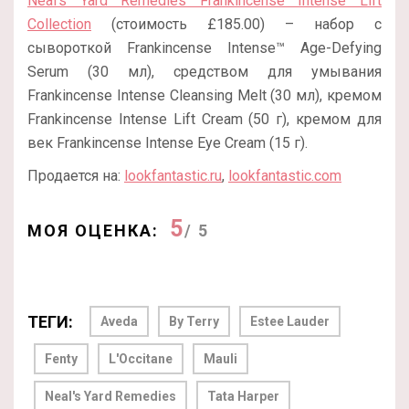
Neal’s Yard Remedies Frankincense Intense Lift
Collection
(стоимость £185.00) – набор с
сывороткой Frankincense Intense™ Age-Defying
Serum (30 мл), средством для умывания
Frankincense Intense Cleansing Melt (30 мл), кремом
Frankincense Intense Lift Cream (50 г), кремом для
век Frankincense Intense Eye Cream (15 г).
Продается на:
lookfantastic.ru
,
lookfantastic.com
5
МОЯ ОЦЕНКА:
/ 5
ТЕГИ:
Aveda
By Terry
Estee Lauder
Fenty
L'Occitane
Mauli
Neal's Yard Remedies
Tata Harper