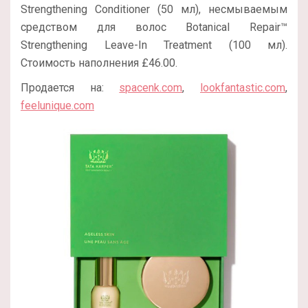
Strengthening Conditioner (50 мл), несмываемым
средством для волос Botanical Repair™
Strengthening Leave-In Treatment (100 мл).
Стоимость наполнения £46.00.
Продается на:
spacenk.com
,
lookfantastic.com
,
feelunique.com