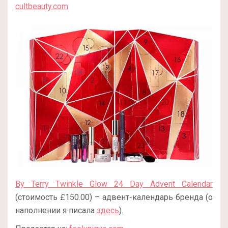
cultbeauty.com
By Terry Twinkle Glow 24 Day Advent Calendar
(стоимость £150.00) – адвент-календарь бренда (о
наполнении я писала
здесь
).