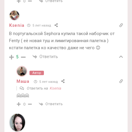
Ответить
0
Ksenia
5 лет назад
В португальской Sephora купила такой наборчик от
Fenty ( её новая туш и лимитированная палетка )
кстати палетка ко качество даже не чего 😊
Ответить
5
Автор
Маша
5 лет назад
Ответить на
Ksenia
🤗🤗🤗
Ответить
0