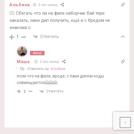
Альбина
5 лет назад
🏃‍♀️ Сбегать что ли на филе наборчик бай тери
заказать, лаки дип получить, ещё и с бредом не
знакома☺️
Ответить
1
Автор
Маша
5 лет назад
Ответить на
Альбина
если что на филе, вроде, с лаки дипом коды
совмещаются🤗🤗🤗
Ответить
2
↓