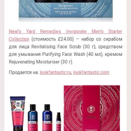
Neal’s Yard Remedies Invigorate Men’s Starter
Collection
(стоимость £24.00) – набор со скрабом
для лица Revitalising Face Scrub (30 г), средством
для умывания Purifying Face Wash (40 мл), кремом
Rejuvenating Moisturiser (30 г).
Продается на:
lookfantastic.ru
,
lookfantastic.com