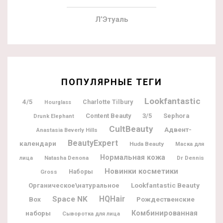
Л’Этуаль
ПОПУЛЯРНЫЕ ТЕГИ
Lookfantastic
4/5
Charlotte Tilbury
Hourglass
Content Beauty
3/5
Sephora
Drunk Elephant
CultBeauty
Адвент-
Anastasia Beverly Hills
BeautyExpert
календари
Huda Beauty
Маска для
Нормальная кожа
Natasha Denona
Dr Dennis
лица
Новинки косметики
Gross
Наборы
Lookfantastic Beauty
Органическое\натуральное
Space NK
HQHair
Box
Рождественские
наборы
Комбинированная
Сыворотка для лица