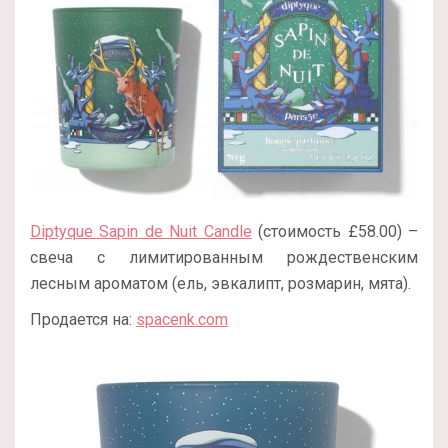
Diptyque Sapin de Nuit Candle
(стоимость £58.00) –
свеча с лимитированным рождественским
лесным ароматом (ель, эвкалипт, розмарин, мята).
Продается на:
spacenk.com