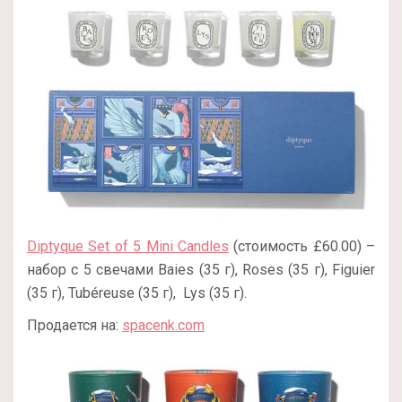
Diptyque Set of 5 Mini Candles
(стоимость £60.00) –
набор с 5 свечами Baies (35 г), Roses (35 г), Figuier
(35 г), Tubéreuse (35 г), Lys (35 г).
Продается на:
spacenk.com