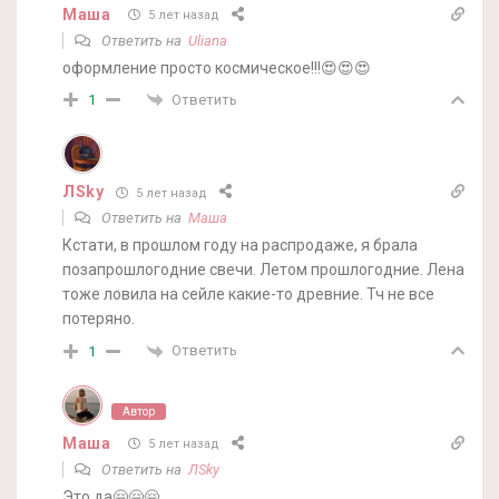
Маша
5 лет назад
Ответить на
Uliana
оформление просто космическое!!!😍😍😍
Ответить
1
ЛSky
5 лет назад
Ответить на
Маша
Кстати, в прошлом году на распродаже, я брала
позапрошлогодние свечи. Летом прошлогодние. Лена
тоже ловила на сейле какие-то древние. Тч не все
потеряно.
Ответить
1
Автор
Маша
5 лет назад
Ответить на
ЛSky
Это да🤗🤗🤗