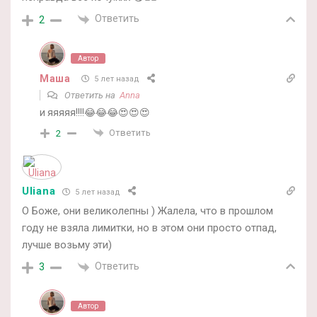
Ответить
2
Автор
Маша
5 лет назад
Ответить на
Anna
и яяяяя!!!!😂😂😂😍😍😍
Ответить
2
Uliana
5 лет назад
О Боже, они великолепны ) Жалела, что в прошлом
году не взяла лимитки, но в этом они просто отпад,
лучше возьму эти)
Ответить
3
Автор