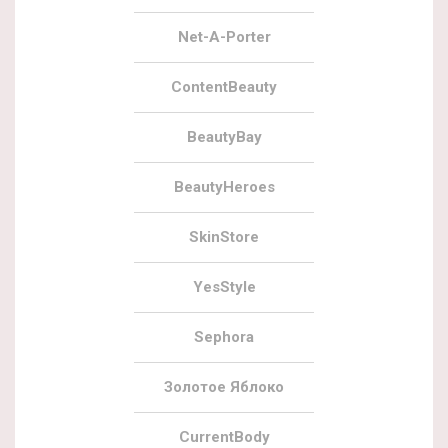
Net-A-Porter
ContentBeauty
BeautyBay
BeautyHeroes
SkinStore
YesStyle
Sephora
Золотое Яблоко
CurrentBody