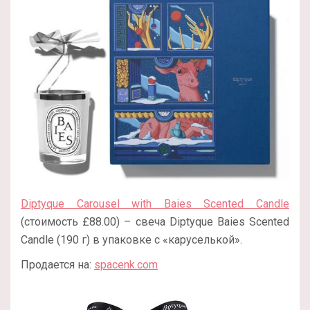
Diptyque Carousel with Baies Scented Candle
(стоимость £88.00) – свеча Diptyque Baies Scented
Candle (190 г) в упаковке с «каруселькой».
Продается на:
spacenk.com