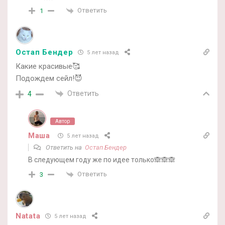
Ответить
1
Остап Бендер
5 лет назад
Какие красивые🥰
Подождем сейл!😈
Ответить
4
Автор
Маша
5 лет назад
Ответить на
Остап Бендер
В следующем году же по идее только🙈🙈🙈
Ответить
3
Natata
5 лет назад