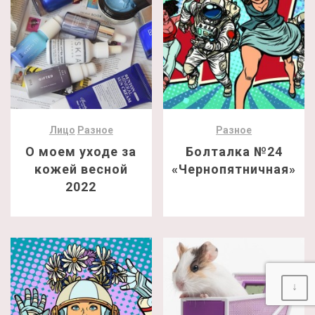
Лицо
Разное
Разное
О моем уходе за
Болталка №24
кожей весной
«Чернопятничная»
2022
↓