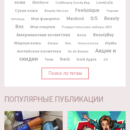
кожа
LoveLula
SkinStore
CultBeauty Goody Bag
Feelunique
Сухая кожа
Beauty Heroes
Черная
5/5
Beauty
Мои фавориты
Mankind
пятница
Box
Мои покупки
Рождественские наборы 2021
BeautyBay
Американская косметика
Asos
Жирная кожа
Alyaka
Elemis
Omorovicza
Ren
Акции и
Английская косметика
Ile de Beaute
скидки
Iherb
Gold Apple
Тени
2/5
Поиск по тегам
ПОПУЛЯРНЫЕ ПУБЛИКАЦИИ