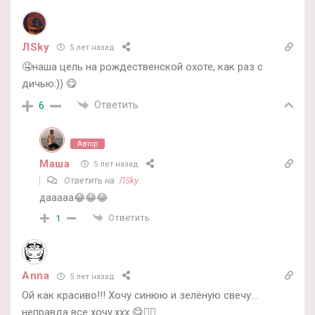
ЛSky
5 лет назад
🤤наша цель на рождественской охоте, как раз с
дичью:)) 😋
Ответить
6
Автор
Маша
5 лет назад
Ответить на
ЛSky
дааааа😂😂😂
Ответить
1
Anna
5 лет назад
Ой как красиво!!! Хочу синюю и зелёную свечу…
неправда все хочу.ххх 😋🤦‍♀️