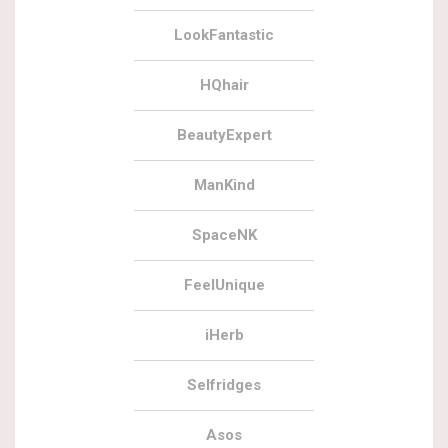
LookFantastic
HQhair
BeautyExpert
ManKind
SpaceNK
FeelUnique
iHerb
Selfridges
Asos