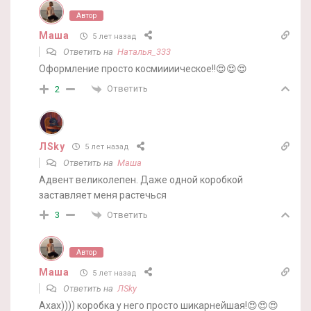
Автор
Маша
5 лет назад
Ответить на
Наталья_333
Оформление просто космиииическое!!😍😍😍
Ответить
2
ЛSky
5 лет назад
Ответить на
Маша
Адвент великолепен. Даже одной коробкой
заставляет меня растечься
Ответить
3
Автор
Маша
5 лет назад
Ответить на
ЛSky
Ахах)))) коробка у него просто шикарнейшая!😍😍😍