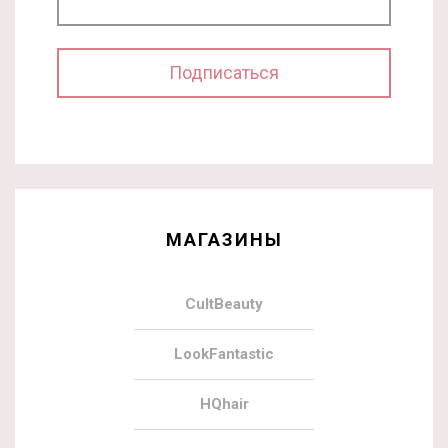
МАГАЗИНЫ
CultBeauty
LookFantastic
HQhair