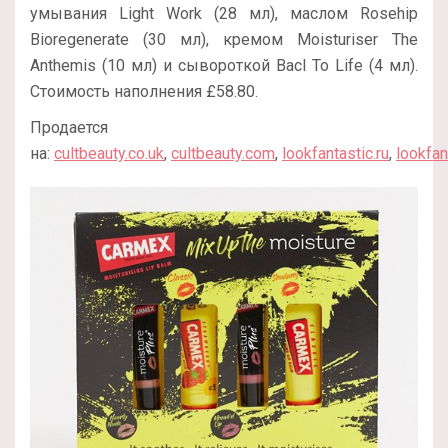
умывания Light Work (28 мл), маслом Rosehip
Bioregenerate (30 мл), кремом Moisturiser The
Anthemis (10 мл) и сывороткой Bacl To Life (4 мл).
Стоимость наполнения £58.80.
Продается
на:
cultbeauty.co.uk
,
cultbeauty.com
,
lookfantastic.ru
,
lookfan