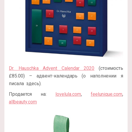
Dr. Hauschka Advent Calendar 2020
(стоимость
£85.00) – адвент-календарь (о наполнении я
писала здесь).
Продается на:
lovelula.com
,
feelunique.com
,
allbeauty.com