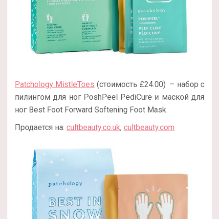
Patchology MistleToes
(стоимость £24.00) – набор с
пилингом для ног PoshPeel PediCure и маской для
ног Best Foot Forward Softening Foot Mask.
Продается на:
cultbeauty.co.uk
,
cultbeauty.com