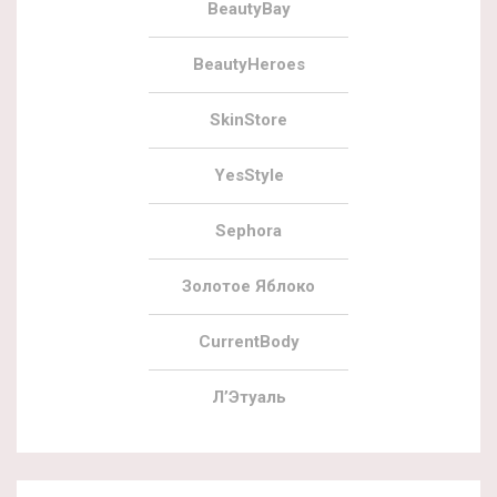
BeautyBay
BeautyHeroes
SkinStore
YesStyle
Sephora
Золотое Яблоко
CurrentBody
Л’Этуаль