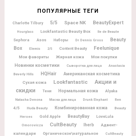
ПОПУЛЯРНЫЕ ТЕГИ
5/5
BeautyExpert
Space NK
Charlotte Tilbury
Lookfantastic Beauty Box
Ile de Beaute
Hourglass
Beauty
Sephora
Asos
Наборы
Dr Dennis Gross
Box
Feelunique
Content Beauty
Elemis
2/5
Мои фавориты
Жирная кожа
Мои покупки
Новинки косметики
Сыворотка для лица
Anastasia
HQHair
Американская косметика
Beverly Hills
Акции и
Lookfantastic
Сухая кожа
скидки
Нормальная кожа
Alyaka
Тени
Natasha Denona
Маска для лица
Drunk Elephant
Ren
Комбинированная кожа
4/5
Huda Beauty
Beauty
BeautyBay
Gold Apple
LoveLula
Heroes
CultBeauty
Iherb
Адвент-
Omorovicza
календари
Органическое\натуральное
CultBeauty