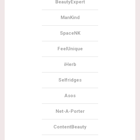
BeautyExpert
ManKind
SpaceNK
FeelUnique
iHerb
Selfridges
Asos
Net-A-Porter
ContentBeauty