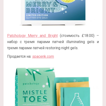
Patchology Merry and Bright
(стоимость £18.00) –
набор с тремя парами патчей illuminating gels и
тремя парами патчей restoring night gels.
Продается на:
spacenk.com