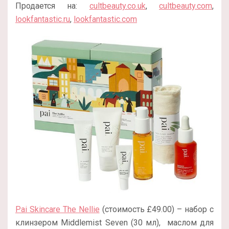
Продается на:
cultbeauty.co.uk
,
cultbeauty.com
,
lookfantastic.ru
,
lookfantastic.com
Pai Skincare The Nellie
(стоимость £49.00) – набор с
клинзером Middlemist Seven (30 мл), маслом для