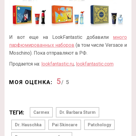
И вот еще на LookFantastic добавили
много
парфюмированных наборов
(в том числе Versace и
Moschino). Пока отправляют в РФ.
Продается на:
lookfantastic.ru
,
lookfantastic.com
5
МОЯ ОЦЕНКА:
/ 5
ТЕГИ:
Carmex
Dr. Barbara Sturm
Dr. Hauschka
Pai Skincare
Patchology