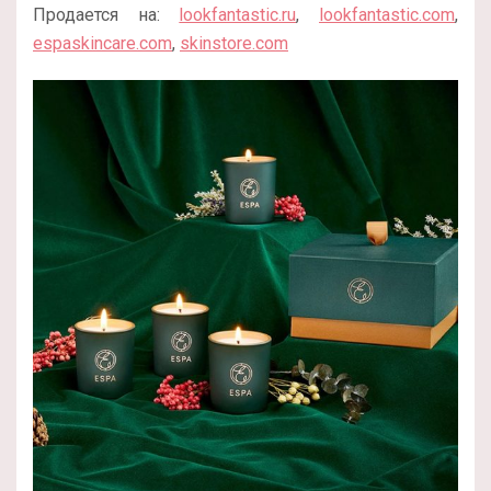
Продается на:
lookfantastic.ru
,
lookfantastic.com
,
espaskincare.com
,
skinstore.com