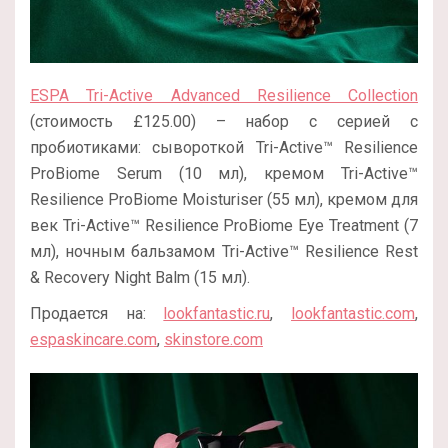
ESPA Tri-Active Advanced Resilience Collection
(стоимость £125.00) – набор с серией с
пробиотиками: сывороткой Tri-Active™ Resilience
ProBiome Serum (10 мл), кремом Tri-Active™
Resilience ProBiome Moisturiser (55 мл), кремом для
век Tri-Active™ Resilience ProBiome Eye Treatment (7
мл), ночным бальзамом Tri-Active™ Resilience Rest
& Recovery Night Balm (15 мл).
Продается на:
lookfantastic.ru
,
lookfantastic.com
,
espaskincare.com
,
skinstore.com