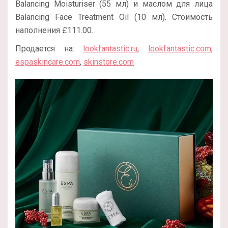
Balancing Moisturiser (55 мл) и маслом для лица
Balancing Face Treatment Oil (10 мл). Стоимость
наполнения £111.00.
Продается на:
lookfantastic.ru
,
lookfantastic.com
,
espaskincare.com
,
skinstore.com