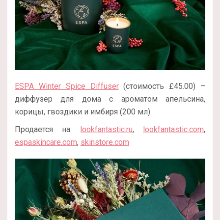
ESPA Winter Spice Diffuser
(стоимость £45.00) –
диффузер для дома с ароматом апельсина,
корицы, гвоздики и имбиря (200 мл).
Продается на:
lookfantastic.ru
,
lookfantastic.com
,
espaskincare.com
,
skinstore.com