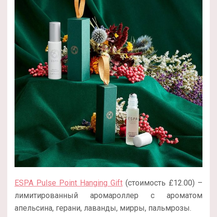
ESPA Pulse Point Hanging Gift
(стоимость £12.00) –
лимитированный аромароллер с ароматом
апельсина, герани, лаванды, мирры, пальмрозы.