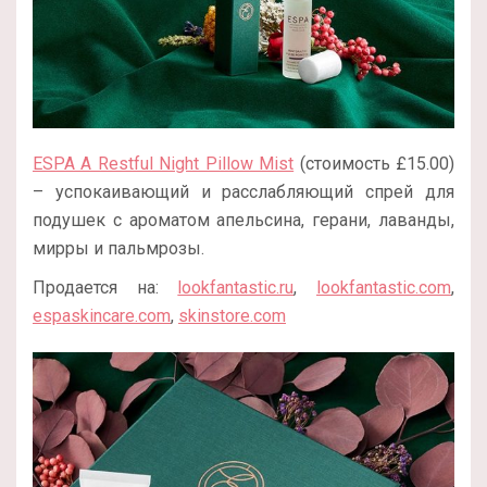
ESPA A Restful Night Pillow Mist
(стоимость £15.00)
– успокаивающий и расслабляющий спрей для
подушек с ароматом апельсина, герани, лаванды,
мирры и пальмрозы.
Продается на:
lookfantastic.ru
,
lookfantastic.com
,
espaskincare.com
,
skinstore.com