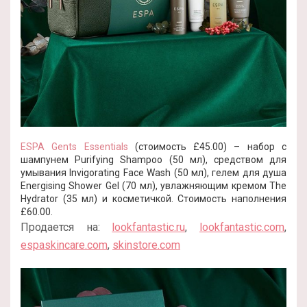
ESPA Gents Essentials
(стоимость £45.00) – набор с
шампунем Purifying Shampoo (50 мл), средством для
умывания Invigorating Face Wash (50 мл), гелем для душа
Energising Shower Gel (70 мл), увлажняющим кремом The
Hydrator (35 мл) и косметичкой. Стоимость наполнения
£60.00.
Продается на:
lookfantastic.ru
,
lookfantastic.com
,
espaskincare.com
,
skinstore.com