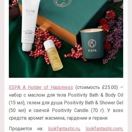
ESPA A Holder of Happiness
(стоимость £25.00) –
набор с маслом для тела Positivity Bath & Body Oil
(15 мл), гелем для душа Positivity Bath & Shower Gel
(50 мл) и свечой Positivity Candle (70 г). У всех
средств аромат жасмина, гардении и герани.
Продается на:
lookfantastic.ru
,
lookfantastic.com
,