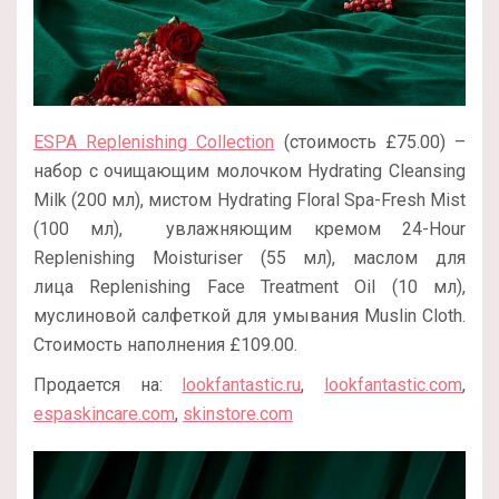
ESPA Replenishing Collection
(стоимость £75.00) –
набор с очищающим молочком Hydrating Cleansing
Milk (200 мл), мистом Hydrating Floral Spa-Fresh Mist
(100 мл), увлажняющим кремом 24-Hour
Replenishing Moisturiser (55 мл), маслом для
лица Replenishing Face Treatment Oil (10 мл),
муслиновой салфеткой для умывания Muslin Cloth.
Стоимость наполнения £109.00.
Продается на:
lookfantastic.ru
,
lookfantastic.com
,
espaskincare.com
,
skinstore.com