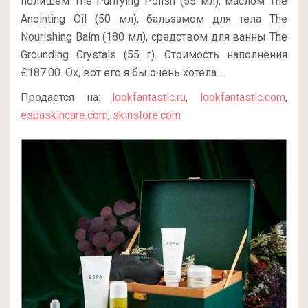
полишем The Purifying Polish (55 мл), маслом The
Anointing Oil (50 мл), бальзамом для тела The
Nourishing Balm (180 мл), средством для ванны The
Grounding Crystals (55 г). Стоимость наполнения
£187.00. Ох, вот его я бы очень хотела…
Продается на:
lookfantastic.ru
,
lookfantastic.com
,
espaskincare.com
,
skinstore.com