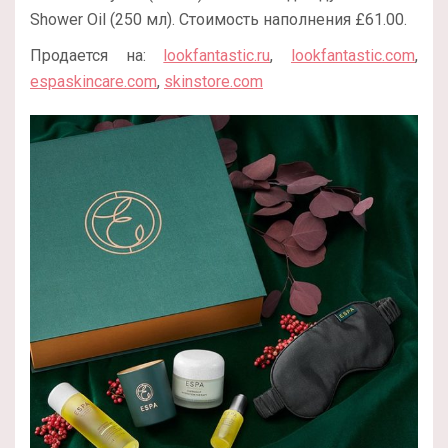
Shower Oil (250 мл). Стоимость наполнения £61.00.
Продается на:
lookfantastic.ru
,
lookfantastic.com
,
espaskincare.com
,
skinstore.com