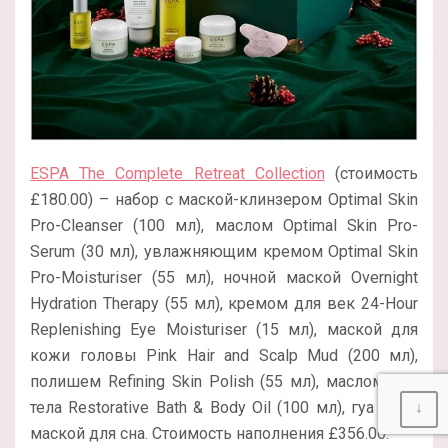
ESPA The Complete Retreat Collection
(стоимость
£180.00) – набор с маской-клинзером Optimal Skin
Pro-Cleanser (100 мл), маслом Optimal Skin Pro-
Serum (30 мл), увлажняющим кремом Optimal Skin
Pro-Moisturiser (55 мл), ночной маской Overnight
Hydration Therapy (55 мл), кремом для век 24-Hour
Replenishing Eye Moisturiser (15 мл), маской для
кожи головы Pink Hair and Scalp Mud (200 мл),
полишем Refining Skin Polish (55 мл), маслом для
тела Restorative Bath & Body Oil (100 мл), гуа ша и
↓
маской для сна. Стоимость наполнения £356.00.