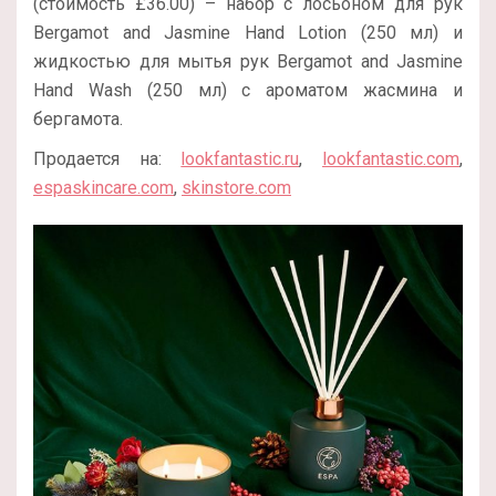
(стоимость £36.00) – набор с лосьоном для рук
Bergamot and Jasmine Hand Lotion (250 мл) и
жидкостью для мытья рук Bergamot and Jasmine
Hand Wash (250 мл) с ароматом жасмина и
бергамота.
Продается на:
lookfantastic.ru
,
lookfantastic.com
,
espaskincare.com
,
skinstore.com