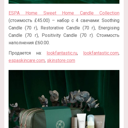
ESPA Home Sweet Home Candle Collection
(стоимость £45.00) – набор с 4 свечами: Soothing
Candle (70 г), Restorative Candle (70 г), Energising
Candle (70 г), Positivity Candle (70 г). Стоимость
наполнения £60.00.
Продается на:
lookfantastic.ru
,
lookfantastic.com
,
espaskincare.com
,
skinstore.com