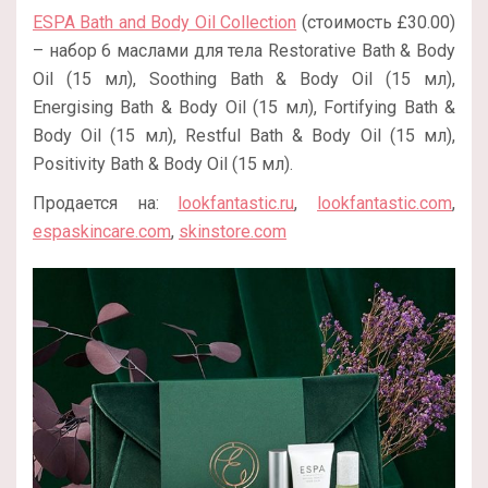
ESPA Bath and Body Oil Collection
(стоимость £30.00)
– набор 6 маслами для тела Restorative Bath & Body
Oil (15 мл), Soothing Bath & Body Oil (15 мл),
Energising Bath & Body Oil (15 мл), Fortifying Bath &
Body Oil (15 мл), Restful Bath & Body Oil (15 мл),
Positivity Bath & Body Oil (15 мл).
Продается на:
lookfantastic.ru
,
lookfantastic.com
,
espaskincare.com
,
skinstore.com