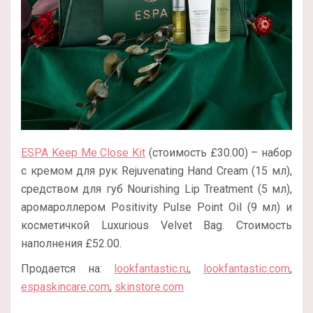
ESPA Keep Me Close Kit
(стоимость £30.00) – набор
с кремом для рук Rejuvenating Hand Cream (15 мл),
средством для губ Nourishing Lip Treatment (5 мл),
аромароллером Positivity Pulse Point Oil (9 мл) и
косметичкой Luxurious Velvet Bag. Стоимость
наполнения £52.00.
Продается на:
lookfantastic.ru
,
lookfantastic.com
,
espaskincare.com
,
skinstore.com