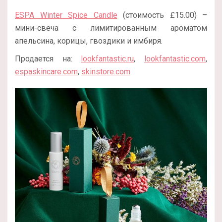
ESPA Winter Spice Candle
(стоимость £15.00) –
мини-свеча с лимитированным ароматом
апельсина, корицы, гвоздики и имбиря.
Продается на:
lookfantastic.ru
,
lookfantastic.com
,
espaskincare.com
,
skinstore.com