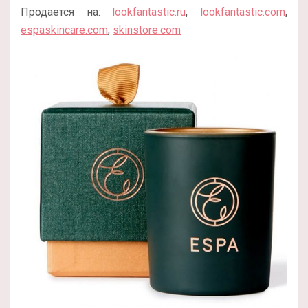
Продается на:
lookfantastic.ru
,
lookfantastic.com
,
espaskincare.com
,
skinstore.com