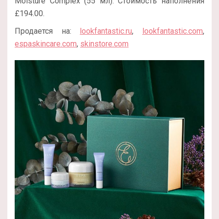
Moisture Complex (55 мл). Стоимость наполнения
£194.00.
Продается на:
lookfantastic.ru
,
lookfantastic.com
,
espaskincare.com
,
skinstore.com