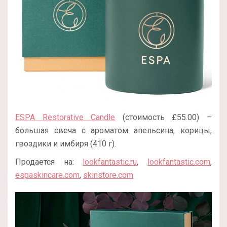
ESPA Restorative Candle
(стоимость £55.00) –
большая свеча с ароматом апельсина, корицы,
гвоздики и имбиря (410 г).
Продается на:
lookfantastic.ru
,
lookfantastic.com
,
espaskincare.com
,
skinstore.com