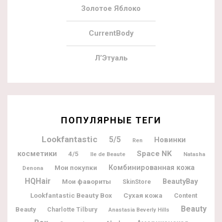
Золотое Яблоко
CurrentBody
Л’Этуаль
ПОПУЛЯРНЫЕ ТЕГИ
Lookfantastic
5/5
Новинки
Ren
косметики
Space NK
4/5
Ile de Beaute
Natasha
Мои покупки
Комбинированная кожа
Denona
HQHair
BeautyBay
Мои фавориты
SkinStore
Lookfantastic Beauty Box
Сухая кожа
Content
Beauty
Beauty
Charlotte Tilbury
Anastasia Beverly Hills