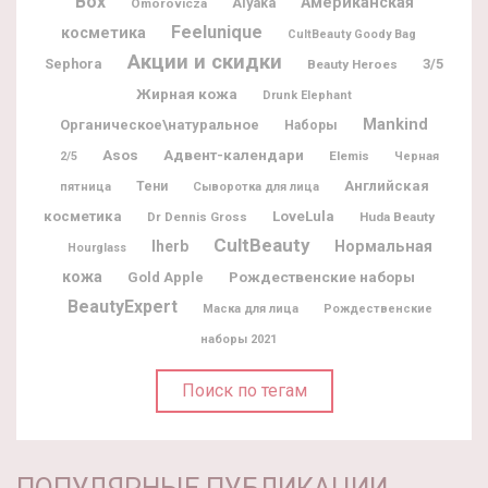
Box
Американская
Alyaka
Omorovicza
Feelunique
косметика
CultBeauty Goody Bag
Акции и скидки
Sephora
3/5
Beauty Heroes
Жирная кожа
Drunk Elephant
Mankind
Органическое\натуральное
Наборы
Адвент-календари
Asos
Elemis
2/5
Черная
Английская
Тени
пятница
Сыворотка для лица
косметика
LoveLula
Dr Dennis Gross
Huda Beauty
CultBeauty
Iherb
Нормальная
Hourglass
кожа
Рождественские наборы
Gold Apple
BeautyExpert
Маска для лица
Рождественские
наборы 2021
Поиск по тегам