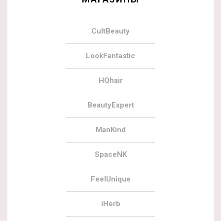
CultBeauty
LookFantastic
HQhair
BeautyExpert
ManKind
SpaceNK
FeelUnique
iHerb