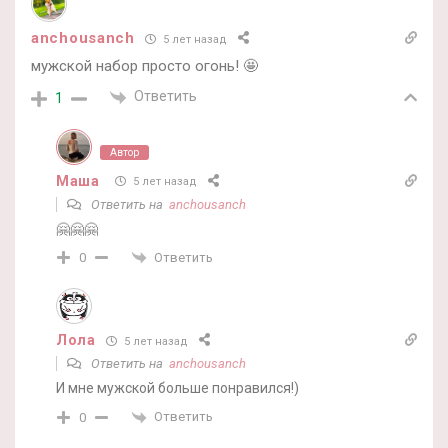
anchousanch
5 лет назад
мужской набор просто огонь! 🤩
Ответить
1
Автор
Маша
5 лет назад
Ответить на
anchousanch
🤗🤗🤗
Ответить
0
Лола
5 лет назад
Ответить на
anchousanch
И мне мужской больше понравился!)
Ответить
0