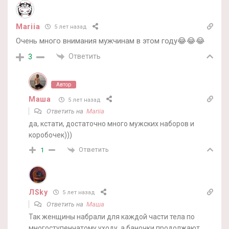
Mariia
5 лет назад
Очень много внимания мужчинам в этом году😂😂😂
Ответить
3
Автор
Маша
5 лет назад
Ответить на
Mariia
да, кстати, достаточно много мужских наборов и
коробочек)))
Ответить
1
ЛSky
5 лет назад
Ответить на
Маша
Так женщины набрали для каждой части тела по
многоступенчатому уходу, а баночки продолжают