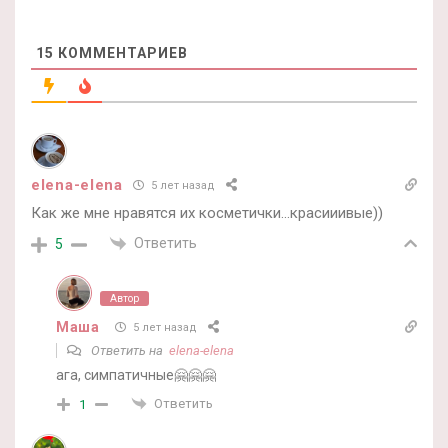
15
КОММЕНТАРИЕВ
elena-elena
5 лет назад
Как же мне нравятся их косметички…красииивые))
Ответить
5
Автор
Маша
5 лет назад
Ответить на
elena-elena
ага, симпатичные🤗🤗🤗
Ответить
1