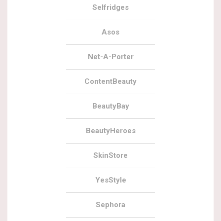
Selfridges
Asos
Net-A-Porter
ContentBeauty
BeautyBay
BeautyHeroes
SkinStore
YesStyle
Sephora