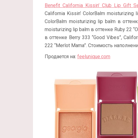
Benefit California Kissin’ Club Lip Gift S
California Kissin’ ColorBalm moisturizing l
ColorBalm moisturizing lip balm в оттенке
moisturizing lip balm в оттенке Ruby 22 “Ou
в оттенке Berry 333 “Good Vibes”, Califor
222 “Merlot Mama”. Стоимость наполнени
Продается на:
feelunique.com