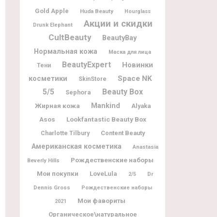
Gold Apple
Huda Beauty
Hourglass
Акции и скидки
Drunk Elephant
CultBeauty
BeautyBay
Нормальная кожа
Маска для лица
BeautyExpert
Новинки
Тени
косметики
Space NK
SkinStore
5/5
Beauty Box
Sephora
Жирная кожа
Mankind
Alyaka
Lookfantastic Beauty Box
Asos
Charlotte Tilbury
Content Beauty
Американская косметика
Anastasia
Рождественские наборы
Beverly Hills
Мои покупки
LoveLula
Dr
2/5
Dennis Gross
Рождественские наборы
Мои фавориты
2021
Органическое\натуральное