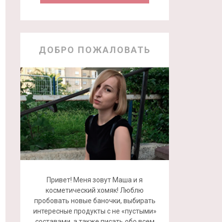
ДОБРО ПОЖАЛОВАТЬ
Привет! Меня зовут Маша и я
косметический хомяк! Люблю
пробовать новые баночки, выбирать
интересные продукты с не «пустыми»
составами, а также писать обо всем