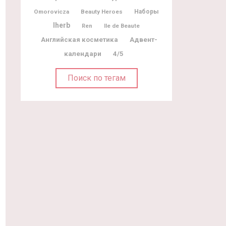
Omorovicza
Beauty Heroes
Наборы
Iherb
Ile de Beaute
Ren
Адвент-
Английская косметика
календари
4/5
Поиск по тегам