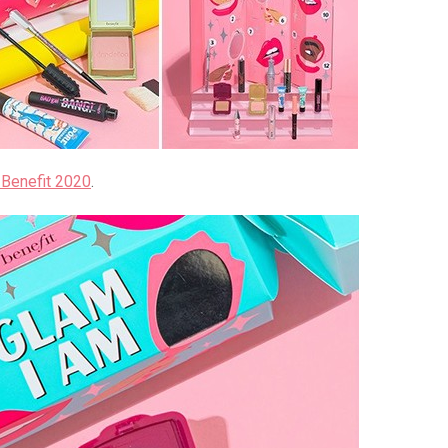
enefit 2020
.