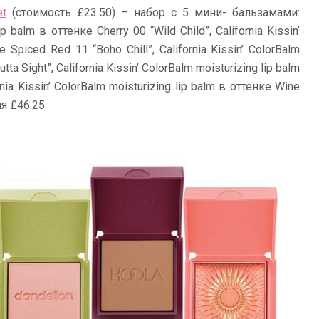
et
(стоимость £23.50) – набор с 5 мини- бальзамами:
ip balm в оттенке Cherry 00 “Wild Child”, California Kissin’
 Spiced Red 11 “Boho Chill”, California Kissin’ ColorBalm
tta Sight”, California Kissin’ ColorBalm moisturizing lip balm
nia Kissin’ ColorBalm moisturizing lip balm в оттенке Wine
я £46.25.