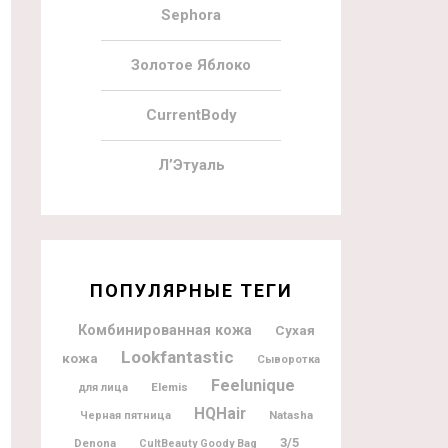
Sephora
Золотое Яблоко
CurrentBody
Л’Этуаль
ПОПУЛЯРНЫЕ ТЕГИ
Комбинированная кожа
Сухая
Lookfantastic
кожа
Сыворотка
Feelunique
Elemis
для лица
HQHair
Natasha
Черная пятница
3/5
Denona
CultBeauty Goody Bag