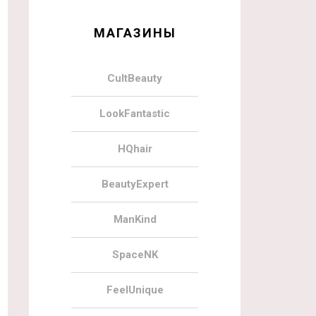
МАГАЗИНЫ
CultBeauty
LookFantastic
HQhair
BeautyExpert
ManKind
SpaceNK
FeelUnique