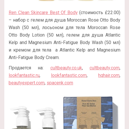
Ren Clean Skincare Best Of Body
(стоимость £22.00)
– набор с гелем для душа Moroccan Rose Otto Body
Wash (50 мл), лосьоном для тела Moroccan Rose
Otto Body Lotion (50 мл), гелем для душа Atlantic
Kelp and Magnesium Anti-Fatigue Body Wash (50 мл)
и кремом для тела а Atlantic Kelp and Magnesium
Anti-Fatigue Body Cream.
Продается на:
cultbeauty.co.uk
,
cultbeauty.com
,
lookfantastic.ru
,
lookfantastic.com
,
hqhair.com
,
beautyexpert.com
,
spacenk.com