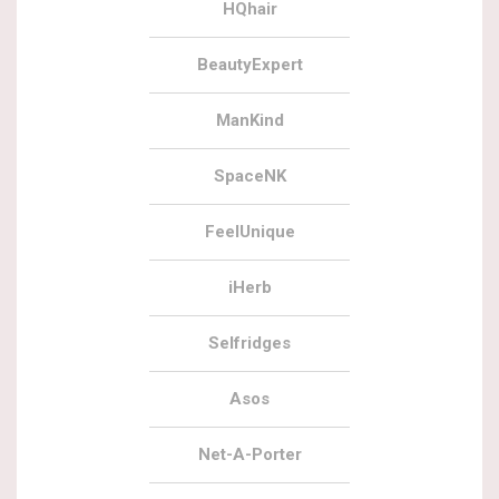
HQhair
BeautyExpert
ManKind
SpaceNK
FeelUnique
iHerb
Selfridges
Asos
Net-A-Porter