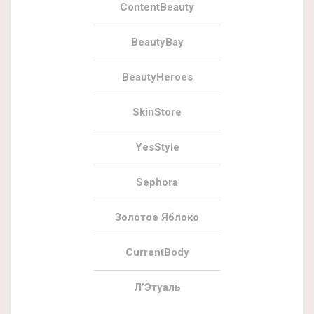
ContentBeauty
BeautyBay
BeautyHeroes
SkinStore
YesStyle
Sephora
Золотое Яблоко
CurrentBody
Л’Этуаль