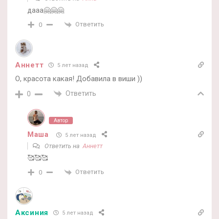
дааа🤗🤗🤗
Ответить
0
Аннетт
5 лет назад
О, красота какая! Добавила в виши ))
Ответить
0
Автор
Маша
5 лет назад
Ответить на
Аннетт
🥰🥰🥰
Ответить
0
Аксиния
5 лет назад