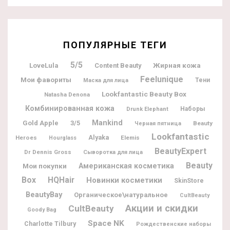
ПОПУЛЯРНЫЕ ТЕГИ
5/5
Жирная кожа
LoveLula
Content Beauty
Feelunique
Мои фавориты
Тени
Маска для лица
Lookfantastic Beauty Box
Natasha Denona
Комбинированная кожа
Наборы
Drunk Elephant
Mankind
Gold Apple
3/5
Beauty
Черная пятница
Lookfantastic
Alyaka
Heroes
Elemis
Hourglass
BeautyExpert
Dr Dennis Gross
Сыворотка для лица
Beauty
Мои покупки
Американская косметика
Box
HQHair
Новинки косметики
SkinStore
BeautyBay
Органическое\натуральное
CultBeauty
Акции и скидки
CultBeauty
Goody Bag
Space NK
Charlotte Tilbury
Рождественские наборы