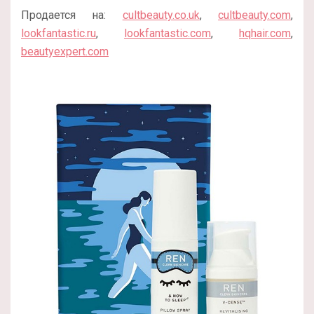
Продается на:
cultbeauty.co.uk
,
cultbeauty.com
,
lookfantastic.ru
,
lookfantastic.com
,
hqhair.com
,
beautyexpert.com