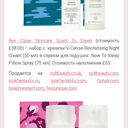
Ren Clean Skincare Scent To Sleep
(стоимость
£38.00) – набор с кремом V-Cense Revitalising Night
Cream (50 мл) и спреем для подушек Now To Sleep
Pillow Spray (75 мл). Стоимость наполнения £55.
Продается на:
cultbeauty.co.uk
,
cultbeauty.com
,
lookfantastic.ru
,
lookfantastic.com
,
hqhair.com
,
beautyexpert.com
,
feelunique.com