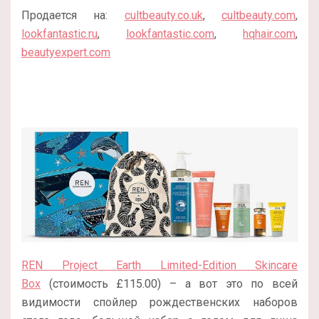
Продается на:
cultbeauty.co.uk
,
cultbeauty.com
,
lookfantastic.ru
,
lookfantastic.com
,
hqhair.com
,
beautyexpert.com
REN Project Earth Limited-Edition Skincare
Box
(стоимость £115.00) – а вот это по всей
видимости спойлер рождественских наборов