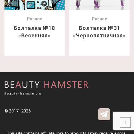
Разное
Разное
Болталка №18
Болталка №31
«Весенняя»
«Чернопятничная»
© 2017–2026
↓
This site contains affiliate links to products. I may receive a small