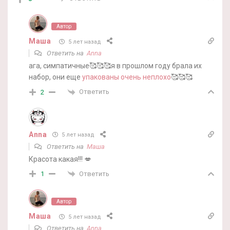
Автор
Маша
5 лет назад
Ответить на
Anna
ага, симпатичные🥰🥰🥰я в прошлом году брала их
набор, они еще
упакованы очень неплохо
🥰🥰🥰
Ответить
2
Anna
5 лет назад
Ответить на
Маша
Красота какая!!! 💋
Ответить
1
Автор
Маша
5 лет назад
Ответить на
Anna