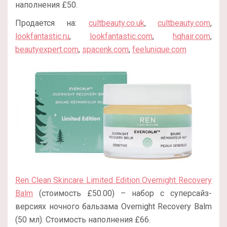
наполнения £50.
Продается на:
cultbeauty.co.uk
,
cultbeauty.com
,
lookfantastic.ru
,
lookfantastic.com
,
hqhair.com
,
beautyexpert.com
,
spacenk.com
,
feelunique.com
Ren Clean Skincare Limited Edition Overnight Recovery
Balm
(стоимость £50.00) – набор с суперсайз-
версиях ночного бальзама Overnight Recovery Balm
(50 мл). Стоимость наполнения £66.