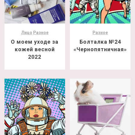
Лицо
Разное
Разное
О моем уходе за
Болталка №24
кожей весной
«Чернопятничная»
2022