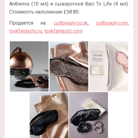
Anthemis (10 мл) и сывороткой Bacl To Life (4 мл).
Стоимость наполнения £58.80.
Продается на:
cultbeauty.co.uk
,
cultbeauty.com
,
lookfantastic.ru
,
lookfantastic.com