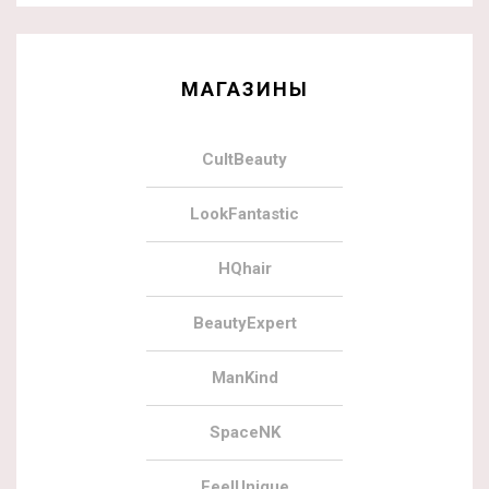
МАГАЗИНЫ
CultBeauty
LookFantastic
HQhair
BeautyExpert
ManKind
SpaceNK
FeelUnique