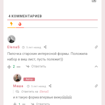
4
КОММЕНТАРИЕВ
ElenaS
5 лет назад
Пилочка старскин интересной формы. Положила
набор в виш лист, пусть полежит))
Ответить
2
Автор
Маша
5 лет назад
Ответить на
ElenaS
и я такую форма впервые вижу🤗🤗🤗
Ответить
1