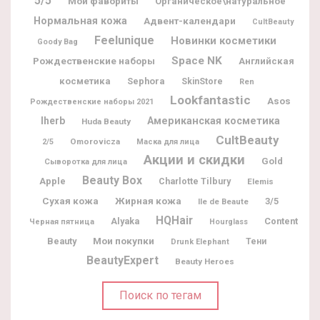
5/5
Мои фавориты
Органическое\натуральное
Нормальная кожа
Адвент-календари
CultBeauty
Feelunique
Новинки косметики
Goody Bag
Space NK
Рождественские наборы
Английская
косметика
Sephora
SkinStore
Ren
Lookfantastic
Asos
Рождественские наборы 2021
Iherb
Американская косметика
Huda Beauty
CultBeauty
Omorovicza
2/5
Маска для лица
Акции и скидки
Gold
Сыворотка для лица
Beauty Box
Apple
Charlotte Tilbury
Elemis
Жирная кожа
Сухая кожа
3/5
Ile de Beaute
HQHair
Alyaka
Content
Черная пятница
Hourglass
Мои покупки
Beauty
Тени
Drunk Elephant
BeautyExpert
Beauty Heroes
Поиск по тегам