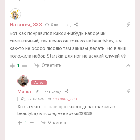
Наталья_333
5 лет назад
Вот как понравится какой-нибудь наборчик
симпатичный, так вечно он только на beautybay, а я
как-то не особо люблю там заказы делать. Но в виш
положила набор Starskin для ног на всякий случай 😊
Ответить
1
Автор
Маша
5 лет назад
Ответить на
Наталья_333
Хых, а я что-то наоборот часто делаю заказы с
beautybay в последнее время🙈🙈🙈
Ответить
1