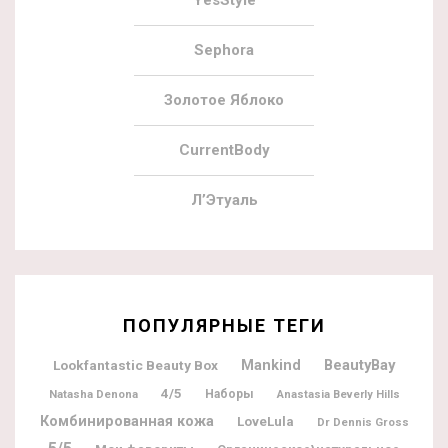
YesStyle
Sephora
Золотое Яблоко
CurrentBody
Л’Этуаль
ПОПУЛЯРНЫЕ ТЕГИ
BeautyBay
Lookfantastic Beauty Box
Mankind
4/5
Natasha Denona
Наборы
Anastasia Beverly Hills
Комбинированная кожа
LoveLula
Dr Dennis Gross