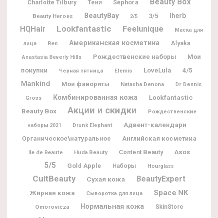
Beauty Box
Charlotte Tilbury
Sephora
Тени
BeautyBay
Iherb
3/5
Beauty Heroes
2/5
Lookfantastic
Feelunique
HQHair
Маска для
Американская косметика
Alyaka
лица
Ren
Рождественские наборы
Мои
Anastasia Beverly Hills
покупки
LoveLula
4/5
Elemis
Черная пятница
Mankind
Мои фавориты
Natasha Denona
Dr Dennis
Комбинированная кожа
Lookfantastic
Gross
Акции и скидки
Beauty Box
Рождественские
Адвент-календари
наборы 2021
Drunk Elephant
Органическое\натуральное
Английская косметика
Content Beauty
Asos
Ile de Beaute
Huda Beauty
5/5
Gold Apple
Наборы
Hourglass
CultBeauty
BeautyExpert
Сухая кожа
Space NK
Жирная кожа
Сыворотка для лица
Нормальная кожа
Omorovicza
SkinStore