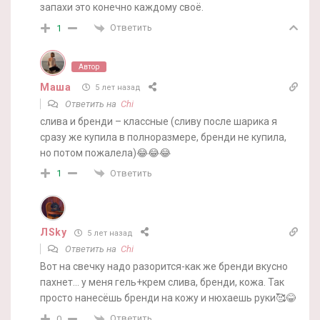
запахи это конечно каждому своё.
Ответить
1
Автор
Маша
5 лет назад
Ответить на
Chi
слива и бренди – классные (сливу после шарика я
сразу же купила в полноразмере, бренди не купила,
но потом пожалела)😂😂😂
Ответить
1
ЛSky
5 лет назад
Ответить на
Chi
Вот на свечку надо разорится-как же бренди вкусно
пахнет… у меня гель+крем слива, бренди, кожа. Так
просто нанесёшь бренди на кожу и нюхаешь руки🥰😂
Ответить
0