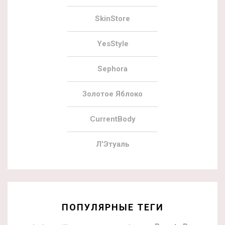
SkinStore
YesStyle
Sephora
Золотое Яблоко
CurrentBody
Л’Этуаль
ПОПУЛЯРНЫЕ ТЕГИ