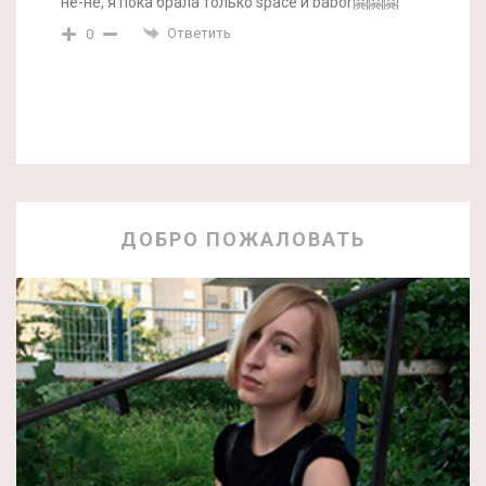
не-не, я пока брала только space и babor🤗🤗🤗
Ответить
0
ДОБРО ПОЖАЛОВАТЬ