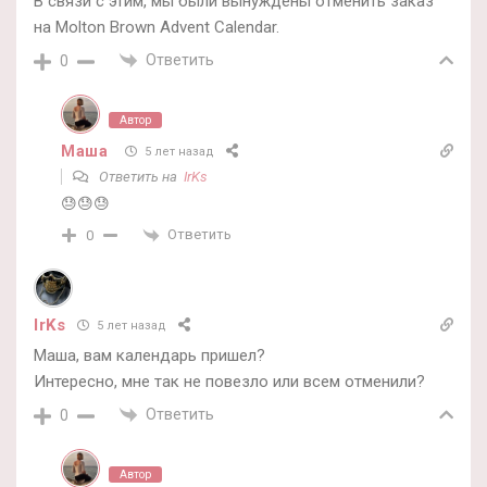
В связи с этим, мы были вынуждены отменить заказ
на Molton Brown Advent Calendar.
Ответить
0
Автор
Маша
5 лет назад
Ответить на
IrKs
😓😓😓
Ответить
0
IrKs
5 лет назад
Маша, вам календарь пришел?
Интересно, мне так не повезло или всем отменили?
Ответить
0
Автор