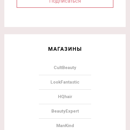
МАГАЗИНЫ
CultBeauty
LookFantastic
HQhair
BeautyExpert
ManKind