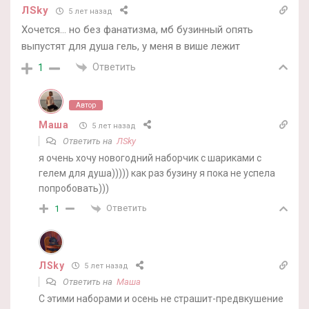
ЛSky
5 лет назад
Хочется… но без фанатизма, мб бузинный опять
выпустят для душа гель, у меня в више лежит
Ответить
1
Автор
Маша
5 лет назад
Ответить на
ЛSky
я очень хочу новогодний наборчик с шариками с
гелем для душа))))) как раз бузину я пока не успела
попробовать)))
Ответить
1
ЛSky
5 лет назад
Ответить на
Маша
С этими наборами и осень не страшит-предвкушение