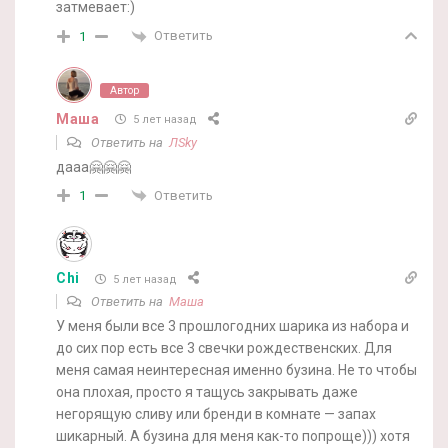
затмевает:)
Ответить
1
Автор
Маша
5 лет назад
Ответить на
ЛSky
дааа🤗🤗🤗
Ответить
1
Chi
5 лет назад
Ответить на
Маша
У меня были все 3 прошлогодних шарика из набора и
до сих пор есть все 3 свечки рождественских. Для
меня самая неинтересная именно бузина. Не то чтобы
она плохая, просто я тащусь закрывать даже
негорящую сливу или бренди в комнате — запах
шикарный. А бузина для меня как-то попроще))) хотя