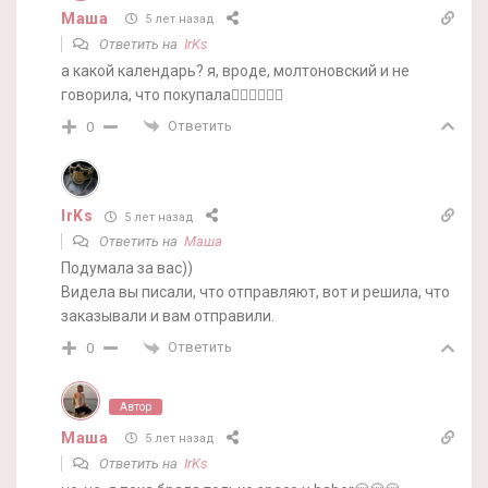
Маша
5 лет назад
Ответить на
IrKs
а какой календарь? я, вроде, молтоновский и не
говорила, что покупала🤷‍♀️🤷‍♀️🤷‍♀️
Ответить
0
IrKs
5 лет назад
Ответить на
Маша
Подумала за вас))
Видела вы писали, что отправляют, вот и решила, что
заказывали и вам отправили.
Ответить
0
Автор
Маша
5 лет назад
Ответить на
IrKs