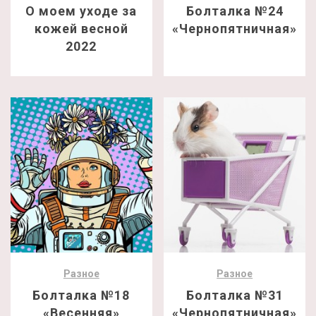
О моем уходе за
Болталка №24
кожей весной
«Чернопятничная»
2022
Разное
Разное
Болталка №18
Болталка №31
«Весенняя»
«Чернопятничная»