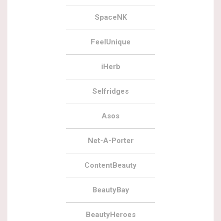
SpaceNK
FeelUnique
iHerb
Selfridges
Asos
Net-A-Porter
ContentBeauty
BeautyBay
BeautyHeroes