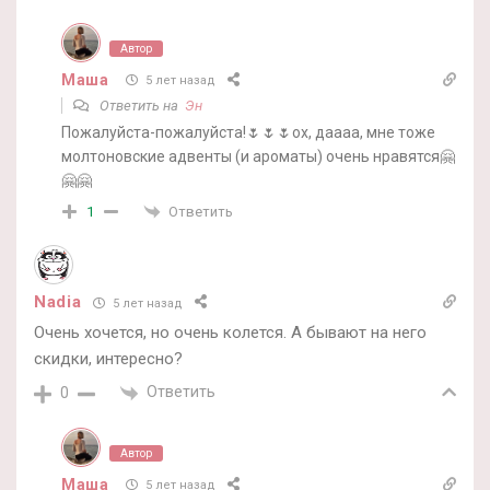
Автор
Маша
5 лет назад
Ответить на
Эн
Пожалуйста-пожалуйста!🌷🌷🌷ох, даааа, мне тоже
молтоновские адвенты (и ароматы) очень нравятся🤗
🤗🤗
Ответить
1
Nadia
5 лет назад
Очень хочется, но очень колется. А бывают на него
скидки, интересно?
Ответить
0
Автор
Маша
5 лет назад