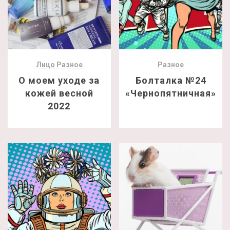
Лицо
Разное
Разное
О моем уходе за
Болталка №24
кожей весной
«Чернопятничная»
2022