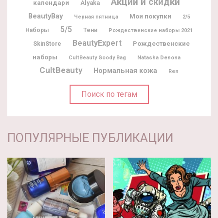
Акции и скидки
календари
Alyaka
BeautyBay
Мои покупки
Черная пятница
2/5
5/5
Наборы
Тени
Рождественские наборы 2021
BeautyExpert
Рождественские
SkinStore
наборы
Natasha Denona
CultBeauty Goody Bag
CultBeauty
Нормальная кожа
Ren
Поиск по тегам
ПОПУЛЯРНЫЕ ПУБЛИКАЦИИ