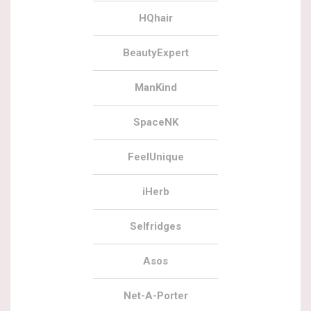
HQhair
BeautyExpert
ManKind
SpaceNK
FeelUnique
iHerb
Selfridges
Asos
Net-A-Porter