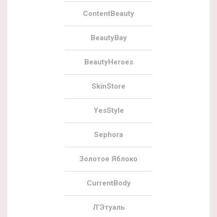
ContentBeauty
BeautyBay
BeautyHeroes
SkinStore
YesStyle
Sephora
Золотое Яблоко
CurrentBody
Л’Этуаль