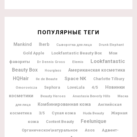
ПОПУЛЯРНЫЕ ТЕГИ
Mankind
Iherb
Сыворотка для лица
Drunk Elephant
Lookfantastic Beauty Box
Мои
Gold Apple
Lookfantastic
фавориты
Dr Dennis Gross
Elemis
Beauty Box
Американская косметика
Hourglass
HQHair
Space NK
Charlotte Tilbury
Ile de Beaute
Новинки
Sephora
LoveLula
4/5
Omorovicza
косметики
Beauty Heroes
Anastasia Beverly Hills
Маска
Комбинированная кожа
Английская
для лица
Жирная
косметика
3/5
Сухая кожа
Huda Beauty
Feelunique
кожа
Content Beauty
Адвент-
Органическое\натуральное
Asos