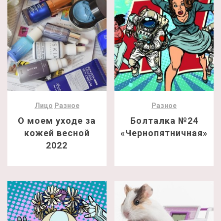
Лицо
Разное
Разное
О моем уходе за
Болталка №24
кожей весной
«Чернопятничная»
2022