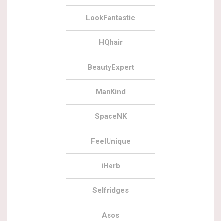
LookFantastic
HQhair
BeautyExpert
ManKind
SpaceNK
FeelUnique
iHerb
Selfridges
Asos