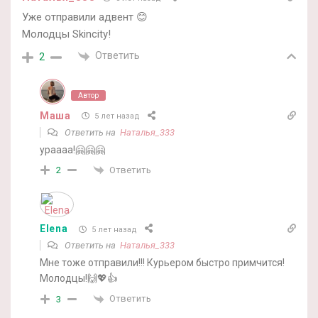
Уже отправили адвент 😊
Молодцы Skincity!
Ответить
2
Автор
Маша
5 лет назад
Ответить на
Наталья_333
ураааа!🤗🤗🤗
Ответить
2
Elena
5 лет назад
Ответить на
Наталья_333
Мне тоже отправили!!! Курьером быстро примчится!
Молодцы!🙌💖👍
Ответить
3