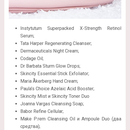
Instytutum Superpacked X-Strength Retinol
Serum;
Tata Harper Regenerating Cleanser;
Dermaceuticals Night Cream;
Codage Oil;
Dr Barbata Sturm Glow Drops;
Skincity Essential Stick Exfoliator;
Maria Åkerberg Hand Cream;
Paula’s Choice Azelaic Acid Booster;
Skincity Mist и Skincity Toner Duo
Joanna Vargas Cleansing Soap;
Babor Refine Cellular;
Make P
:
rem Cleansing Oil и Ampoule Duo (два
средтва);