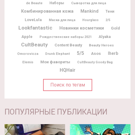
de Beaute
Наборы
Сыворотка для лица
Комбинированная кожа
Mankind
Тени
LoveLula
Маска для лица
Hourglass
2/5
Lookfantastic
Новинки косметики
Gold
Apple
Alyaka
Рождественские наборы 2021
CultBeauty
Content Beauty
Beauty Heroes
5/5
Iherb
Asos
Omorovicza
Drunk Elephant
Мои фавориты
Elemis
CultBeauty Goody Bag
HQHair
Поиск по тегам
ПОПУЛЯРНЫЕ ПУБЛИКАЦИИ