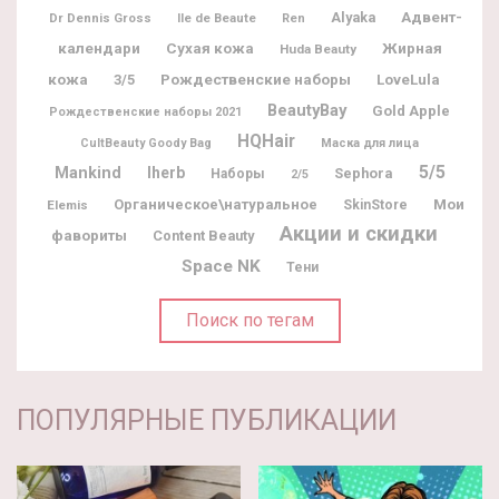
Адвент-
Alyaka
Dr Dennis Gross
Ile de Beaute
Ren
календари
Жирная
Сухая кожа
Huda Beauty
кожа
Рождественские наборы
3/5
LoveLula
BeautyBay
Gold Apple
Рождественские наборы 2021
HQHair
CultBeauty Goody Bag
Маска для лица
5/5
Mankind
Iherb
Sephora
Наборы
2/5
Мои
Органическое\натуральное
Elemis
SkinStore
Акции и скидки
фавориты
Content Beauty
Space NK
Тени
Поиск по тегам
ПОПУЛЯРНЫЕ ПУБЛИКАЦИИ