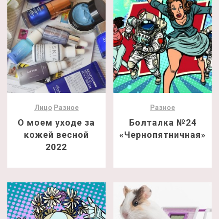
Лицо
Разное
Разное
О моем уходе за
Болталка №24
кожей весной
«Чернопятничная»
2022