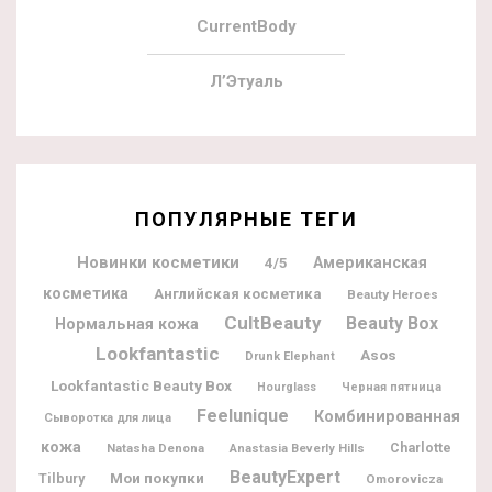
CurrentBody
Л’Этуаль
ПОПУЛЯРНЫЕ ТЕГИ
Новинки косметики
Американская
4/5
косметика
Английская косметика
Beauty Heroes
CultBeauty
Beauty Box
Нормальная кожа
Lookfantastic
Asos
Drunk Elephant
Lookfantastic Beauty Box
Hourglass
Черная пятница
Feelunique
Комбинированная
Сыворотка для лица
кожа
Charlotte
Natasha Denona
Anastasia Beverly Hills
BeautyExpert
Мои покупки
Tilbury
Omorovicza