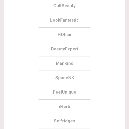
CultBeauty
LookFantastic
HQhair
BeautyExpert
ManKind
SpaceNK
FeelUnique
iHerb
Selfridges