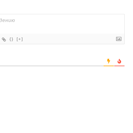
{}
[+]