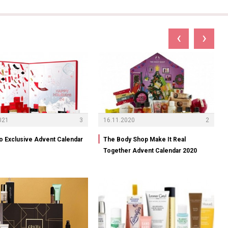
‹
›
021
3
16.11.2020
2
o Exclusive Advent Calendar
The Body Shop Make It Real
Together Advent Calendar 2020