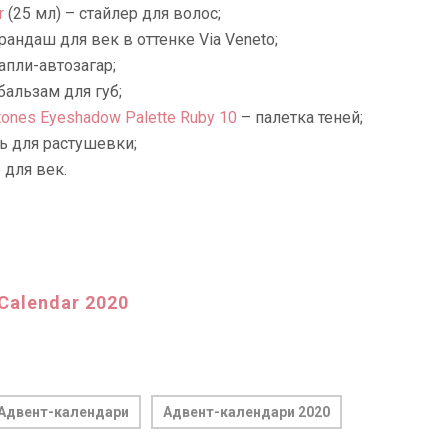
r
(25 мл) – стайлер для волос;
арандаш для век в оттенке Via Veneto;
апли-автозагар;
 бальзам для губ;
tones Eyeshadow Palette Ruby 10
– палетка теней;
ь для растушевки;
 для век.
Calendar 2020
Адвент-календари
Адвент-календари 2020