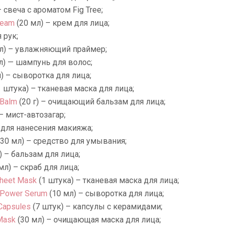
– свеча с ароматом Fig Tree;
ream
(20 мл) – крем для лица;
 рук;
л) – увлажняющий праймер;
л) — шампунь для волос;
л) – сыворотка для лица;
 штука) – тканевая маска для лица;
 Balm
(20 г) – очищающий бальзам для лица;
– мист-автозагар;
для нанесения макияжа;
30 мл) – средство для умывания;
) – бальзам для лица;
мл) – скраб для лица;
Sheet Mask
(1 штука) – тканевая маска для лица;
c Power Serum
(10 мл) – сыворотка для лица;
Capsules
(7 штук) – капсулы с керамидами;
 Mask
(30 мл) – очищающая маска для лица;