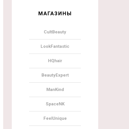
МАГАЗИНЫ
CultBeauty
LookFantastic
HQhair
BeautyExpert
ManKind
SpaceNK
FeelUnique