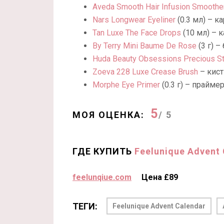
Aveda Smooth Hair Infusion Smoothe
Nars Longwear Eyeliner
(0.3 мл) – к
Tan Luxe The Face Drops
(10 мл) – к
By Terry Mini Baume De Rose
(3 г) –
Huda Beauty Obsessions Precious S
Zoeva 228 Luxe Crease Brush
– кист
Morphe Eye Primer
(0.3 г) – праймер
5
МОЯ ОЦЕНКА:
/ 5
ГДЕ КУПИТЬ
Feelunique Advent 
feelunqiue.com
Цена £89
ТЕГИ:
Feelunique Advent Calendar