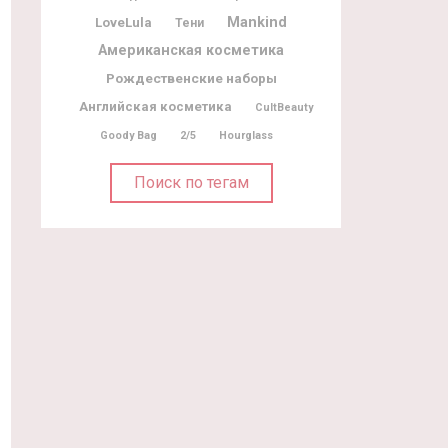
Mankind
LoveLula
Тени
Американская косметика
Рождественские наборы
Английская косметика
CultBeauty
Goody Bag
2/5
Hourglass
Поиск по тегам