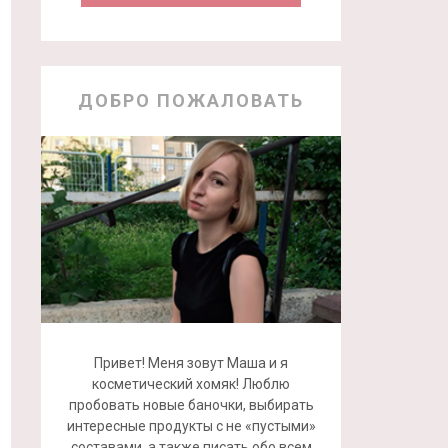
ДОБРО ПОЖАЛОВАТЬ
Привет! Меня зовут Маша и я
косметический хомяк! Люблю
пробовать новые баночки, выбирать
интересные продукты с не «пустыми»
составами, а также писать обо всем