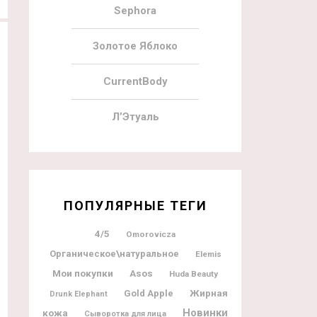
Sephora
Золотое Яблоко
CurrentBody
Л’Этуаль
11.11.2020
143
10.11.2020
Cohorted 12 Wishes Beauty Advent
BareMinerals 24 Days Of Clean
ПОПУЛЯРНЫЕ ТЕГИ
Calendar 2020
Beauty Advent Calendar 2020
4/5
Omorovicza
Органическое\натуральное
Elemis
Мои покупки
Asos
Huda Beauty
Жирная
Gold Apple
Drunk Elephant
Новинки
кожа
Сыворотка для лица