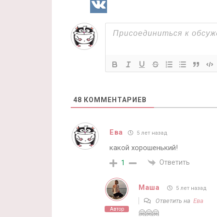
48
КОММЕНТАРИЕВ
Ева
5 лет назад
какой хорошенький!
Ответить
1
Маша
5 лет назад
Ответить на
Ева
Автор
🤗🤗🤗