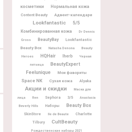
косметики
Нормальная кожа
11.11.2020
10
09.11.2020
Адвент-календари
Content Beauty
Huda Beauty 12 Days of Beauty
Mr Porter Advent Calendar 2020
Lookfantastic
5/5
Advent Calendar 2020
Комбинированная кожа
Dr Dennis
BeautyBay
Lookfantastic
Gross
Beauty Box
Natasha Denona
Beauty
HQHair
Iherb
Heroes
Черная
BeautyExpert
пятница
Feelunique
Мои фавориты
Space NK
Сухая кожа
Alyaka
Акции и скидки
Маска для
Sephora
3/5
лица
Ren
Anastasia
Beauty Box
Наборы
Beverly Hills
Charlotte
SkinStore
Ile de Beaute
CultBeauty
Tilbury
Рождественские наборы 2021