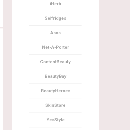
iHerb
Selfridges
Asos
Net-A-Porter
ContentBeauty
BeautyBay
11.11.2020
143
10.11.2020
BeautyHeroes
Cohorted 12 Wishes Beauty Advent
BareMinerals 24 Days Of Clean
SkinStore
Calendar 2020
Beauty Advent Calendar 2020
YesStyle