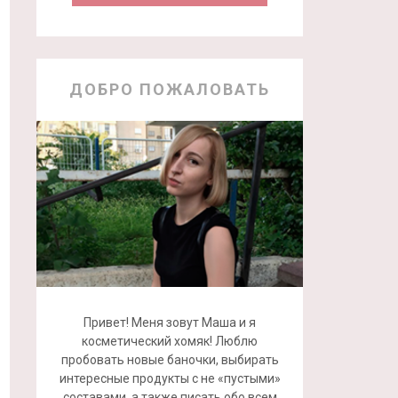
ДОБРО ПОЖАЛОВАТЬ
Привет! Меня зовут Маша и я
косметический хомяк! Люблю
пробовать новые баночки, выбирать
интересные продукты с не «пустыми»
составами, а также писать обо всем