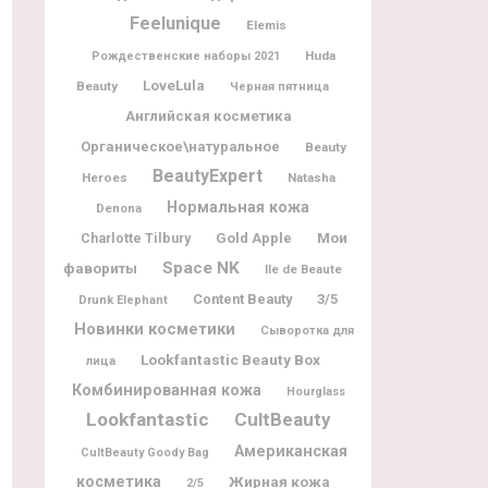
Feelunique
Elemis
Huda
Рождественские наборы 2021
LoveLula
Beauty
Черная пятница
Английская косметика
Органическое\натуральное
Beauty
BeautyExpert
Heroes
Natasha
Нормальная кожа
Denona
Мои
Charlotte Tilbury
Gold Apple
Space NK
фавориты
Ile de Beaute
Content Beauty
3/5
Drunk Elephant
Новинки косметики
Сыворотка для
Lookfantastic Beauty Box
лица
Комбинированная кожа
Hourglass
Lookfantastic
CultBeauty
Американская
CultBeauty Goody Bag
косметика
Жирная кожа
2/5