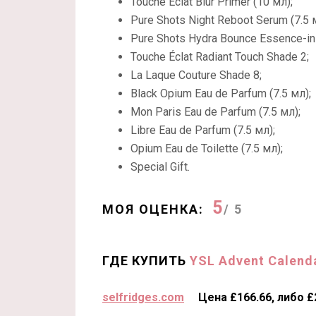
Touche Éclat Blur Primer (10 мл);
Pure Shots Night Reboot Serum (7.5 
Pure Shots Hydra Bounce Essence-in-
Touche Éclat Radiant Touch Shade 2;
La Laque Couture Shade 8;
Black Opium Eau de Parfum (7.5 мл);
Mon Paris Eau de Parfum (7.5 мл);
Libre Eau de Parfum (7.5 мл);
Opium Eau de Toilette (7.5 мл);
Special Gift.
5
МОЯ ОЦЕНКА:
/ 5
ГДЕ КУПИТЬ
YSL Advent Calend
selfridges.com
Цена £166.66, либо 