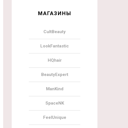
МАГАЗИНЫ
CultBeauty
LookFantastic
HQhair
BeautyExpert
ManKind
SpaceNK
FeelUnique