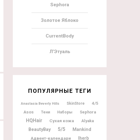
Sephora
Золотое Яблоко
11.11.2020
10
09.11.2020
CurrentBody
Huda Beauty 12 Days of Beauty
Mr Porter Advent Calendar 2020
Advent Calendar 2020
Л’Этуаль
ПОПУЛЯРНЫЕ ТЕГИ
4/5
SkinStore
Anastasia Beverly Hills
Asos
Sephora
Тени
Наборы
HQHair
Сухая кожа
Alyaka
5/5
BeautyBay
Mankind
Адвент-календари
Iherb