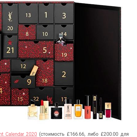
t Calendar 2020
(стоимость £166.66, либо £200.00 для