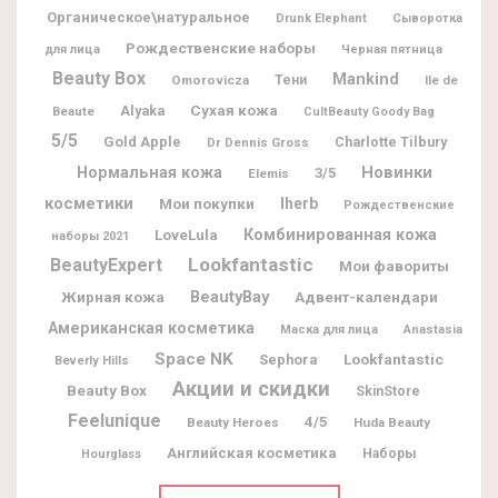
Органическое\натуральное
Drunk Elephant
Сыворотка
Рождественские наборы
для лица
Черная пятница
Beauty Box
Mankind
Omorovicza
Тени
Ile de
Alyaka
Сухая кожа
Beaute
CultBeauty Goody Bag
5/5
Gold Apple
Charlotte Tilbury
Dr Dennis Gross
Новинки
Нормальная кожа
3/5
Elemis
косметики
Мои покупки
Iherb
Рождественские
Комбинированная кожа
LoveLula
наборы 2021
Lookfantastic
BeautyExpert
Мои фавориты
BeautyBay
Жирная кожа
Адвент-календари
Американская косметика
Маска для лица
Anastasia
Space NK
Lookfantastic
Sephora
Beverly Hills
Акции и скидки
Beauty Box
SkinStore
Feelunique
4/5
Beauty Heroes
Huda Beauty
Английская косметика
Наборы
Hourglass