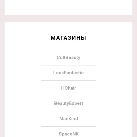
МАГАЗИНЫ
CultBeauty
LookFantastic
HQhair
BeautyExpert
ManKind
SpaceNK