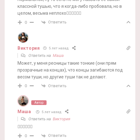
классной тушью, что я когда-либо пробовала, но в
целом, весьма неплохо🤷‍♀️🤷‍♀️🤷‍♀️
Ответить
0
Виктория
5 лет назад
Ответить на
Маша
Может, у меня ресницы такие тонкие (они прям
прозрачные на концах), что концы загибаются под
весом туши, но другие туши так не делают.
Ответить
0
Автор
Маша
5 лет назад
Ответить на
Виктория
🤷‍♀️🤷‍♀️🤷‍♀️
Ответить
0