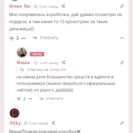
Юлия Лю
5 лет назад
Мне понравилась коробочка, дай думаю посмотрю на
подарок, а там каких то 12 крохотулек за такие
деньжища))
Ответить
2
Автор
Маша
5 лет назад
Ответить на
Юлия Лю
на самом деле большинство средств в адвенте в
полноразмере (можно свериться с официальным
сайтом), но дорого, да🤗🤗🤗
Ответить
2
ЛSky
5 лет назад
Маша😍какая красивая коробка💓