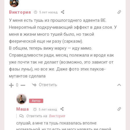
Виктория
5 лет назад
У меня есть тушь из прошлогоднего адвента BE.
Невероятный подкручивающий эффект в два слоя. У
меня в жизни много тушей было, но такой
феерической еще ни разу (сарказм).
В общем, теперь вижу марку — иду мимо.
Справедливости ради, месяц полежала и вроде как
уже почти так не делает (возможно, это зависит от
фазы луны), но все же. Даже фото этих пауков-
мутантов сделала
Ответить
0
Автор
Маша
5 лет назад
Ответить на
Виктория
слушай, а мне та тушь показалась вполне
нормальной, ну то есть не могу назвать ее самой