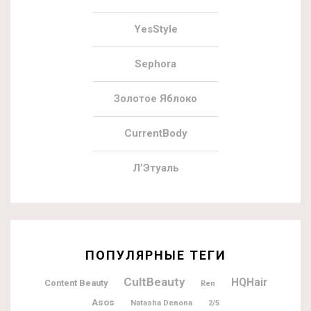
YesStyle
Sephora
Золотое Яблоко
CurrentBody
Л’Этуаль
ПОПУЛЯРНЫЕ ТЕГИ
CultBeauty
HQHair
Content Beauty
Ren
Asos
Natasha Denona
2/5