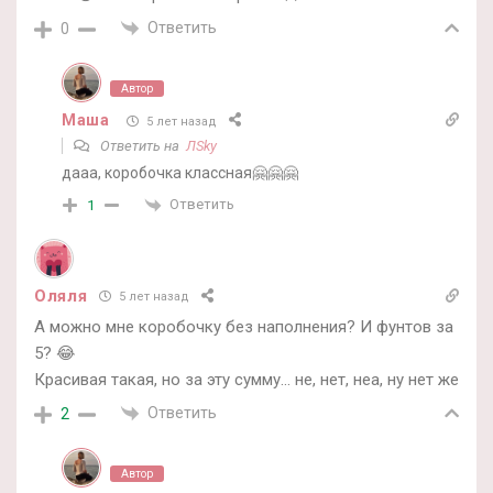
Ответить
0
Автор
Маша
5 лет назад
Ответить на
ЛSky
дааа, коробочка классная🤗🤗🤗
Ответить
1
Оляля
5 лет назад
А можно мне коробочку без наполнения? И фунтов за
5? 😂
Красивая такая, но за эту сумму… не, нет, неа, ну нет же
Ответить
2
Автор