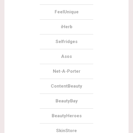
FeelUnique
iHerb
Selfridges
Asos
Net-A-Porter
ContentBeauty
BeautyBay
BeautyHeroes
SkinStore