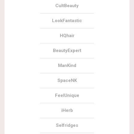
CultBeauty
LookFantastic
HQhair
BeautyExpert
ManKind
SpaceNK
FeelUnique
iHerb
Selfridges