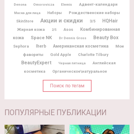
Адвент-календари
Denona
Omorovicza
Elemis
Рождественские наборы
Наборы
Маска для лица
Акции и скидки
HQHair
3/5
SkinStore
Жирная кожа
Комбинированная
Asos
2/5
Beauty Box
Space NK
кожа
Dr Dennis Gross
Iherb
Американская косметика
Мои
Sephora
фавориты
Gold Apple
Charlotte Tilbury
BeautyExpert
Английская
Черная пятница
косметика
Органическое\натуральное
Поиск по тегам
ПОПУЛЯРНЫЕ ПУБЛИКАЦИИ