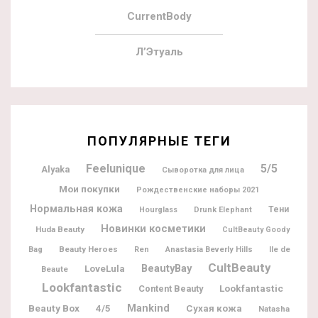
CurrentBody
Л’Этуаль
ПОПУЛЯРНЫЕ ТЕГИ
Feelunique
5/5
Alyaka
Сыворотка для лица
Мои покупки
Рождественские наборы 2021
Нормальная кожа
Тени
Hourglass
Drunk Elephant
Новинки косметики
Huda Beauty
CultBeauty Goody
Beauty Heroes
Ile de
Bag
Ren
Anastasia Beverly Hills
CultBeauty
BeautyBay
LoveLula
Beaute
Lookfantastic
Lookfantastic
Content Beauty
Beauty Box
Mankind
4/5
Сухая кожа
Natasha