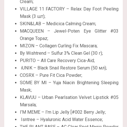
Cream;
VILLAGE 11 FACTORY – Relax Day Foot Peeling
Mask (3 шт);
SKIN&LAB – Medicica Calming Cream;
MACQUEEN – Jewel-Poten Eye Glitter #03
Orange Topaz;
MIZON – Collagen Curling Fix Mascara;
By Wishtrend – Sulfur 3% Clean Gel (30 г);
PURITO – All Care Recovery Cica-Aid;
iUNIK – Black Snail Restore Serum (50 мл);
COSRX – Pure Fit Cica Powder;
SOME BY MI – Yuja Niacin Brightening Sleeping
Mask;
KLAVUU – Urban Pearlsation Velvet Lipstick #05
Marsala;
I’M MEME – I’m Lip Jelly [#002 Berry Jelly;
Isntree – Hyaluronic Acid Water Essence;
THE PLANT BASE – AC Clear Spot Magic Powder