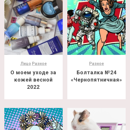
Лицо
Разное
Разное
О моем уходе за
Болталка №24
кожей весной
«Чернопятничная»
2022