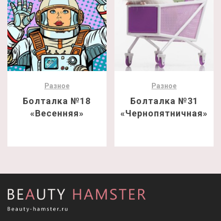
Разное
Разное
Болталка №18
Болталка №31
«Весенняя»
«Чернопятничная»